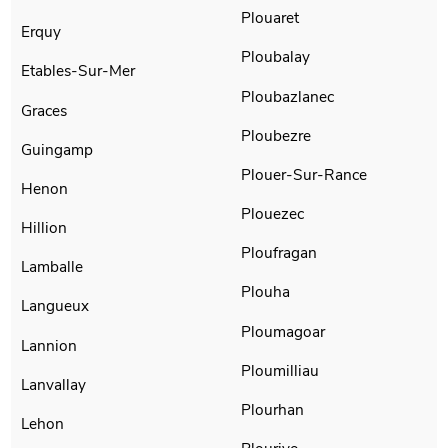
Plouaret
Erquy
Ploubalay
Etables-Sur-Mer
Ploubazlanec
Graces
Ploubezre
Guingamp
Plouer-Sur-Rance
Henon
Plouezec
Hillion
Ploufragan
Lamballe
Plouha
Langueux
Ploumagoar
Lannion
Ploumilliau
Lanvallay
Plourhan
Lehon