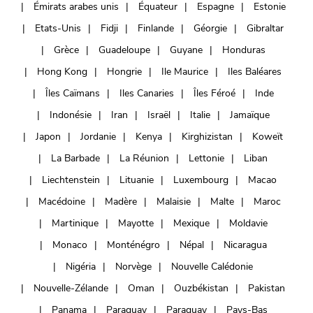
Émirats arabes unis
Équateur
Espagne
Estonie
Etats-Unis
Fidji
Finlande
Géorgie
Gibraltar
Grèce
Guadeloupe
Guyane
Honduras
Hong Kong
Hongrie
Ile Maurice
Iles Baléares
Îles Caïmans
Iles Canaries
Îles Féroé
Inde
Indonésie
Iran
Israël
Italie
Jamaïque
Japon
Jordanie
Kenya
Kirghizistan
Koweït
La Barbade
La Réunion
Lettonie
Liban
Liechtenstein
Lituanie
Luxembourg
Macao
Macédoine
Madère
Malaisie
Malte
Maroc
Martinique
Mayotte
Mexique
Moldavie
Monaco
Monténégro
Népal
Nicaragua
Nigéria
Norvège
Nouvelle Calédonie
Nouvelle-Zélande
Oman
Ouzbékistan
Pakistan
Panama
Paraguay
Paraguay
Pays-Bas