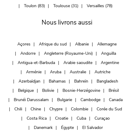
Toulon (83)
Toulouse (31)
Versailles (78)
Nous livrons aussi
Açores
Afrique du sud
Albanie
Allemagne
Andorre
Angleterre (Royaume-Uni)
Anguilla
Antigua-et-Barbuda
Arabie saoudite
Argentine
Arménie
Aruba
Australie
Autriche
Azerbaïdjan
Bahamas
Bahreïn
Bangladesh
Belgique
Bolivie
Bosnie-Herzégovine
Brésil
Brunéi Darussalam
Bulgarie
Cambodge
Canada
Chili
Chine
Chypre
Colombie
Corée du Sud
Costa Rica
Croatie
Cuba
Curaçao
Danemark
Égypte
El Salvador