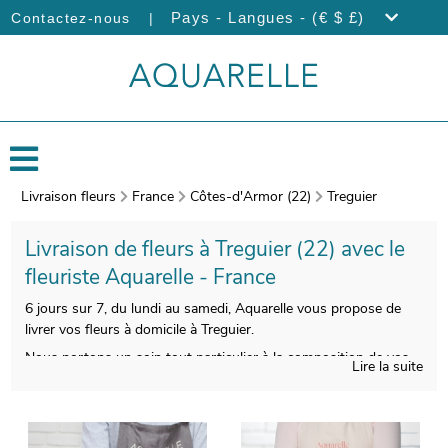
|
Pays - Langues - (€ $ £)
Contactez-nous
Livraison fleurs
France
Côtes-d'Armor (22)
Treguier
Livraison de fleurs à Treguier (22) avec le
fleuriste Aquarelle - France
6 jours sur 7, du lundi au samedi, Aquarelle vous propose de
livrer vos fleurs à domicile à Treguier.
Nous portons un soin tout particulier à la composition de vos
Lire la suite
bouquets de fleurs, pour vous satisfaire. Àprès sa création,
votre bouquet sera placé dans un vase de transport. Àvant son
envoi, votre bouquet sera photographié. Vous aurez ensuite la
possibilité de vous assurer que votre bouquet est bien