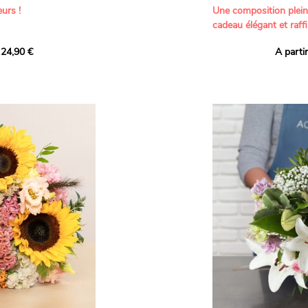
urs !
Une composition plei
cadeau élégant et raffi
a part belle aux teintes
 24,90 €
A parti
né garanti. Un
Offrez un bouquet dél
icolores aux variétés
par nos artisans fleur
es, parfait pour
plus tendres attention
nds bonheurs.
Les roses branchues b
ua', 'Red Calypso',
création une touche d
ld Calypso', connues
romantisme, tandis que
eurs teintes
un parfum délicat et u
 épanouissement de
poétique. Le gypsophile
envelopper l’ensemble
s dans un bouquet de
les lisianthus ajouten
raffinement à cette ha
Chaque tige a été sél
de roses roses,
composer un bouquet 
charme et de délicates
r structurer
entre volume, finesse 
florale est idéale pour
moments de vie avec g