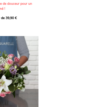
ne de douceur pour un
né !
r de 39,90 €
icat et généreux, imaginé
istes pour transmettre vos
s.
lanches apportent à cette
e pureté et de
 les giroflées dévoilent
ne allure naturellement
, léger et aérien, vient
 de douceur, pendant que
t une note d’élégance et de
rmonie florale.
ectionnée avec soin pour
lumineux, plein de
se. Avec son bel équilibre
et parfum, cette création
 célébrer les plus beaux
râce et émotion.