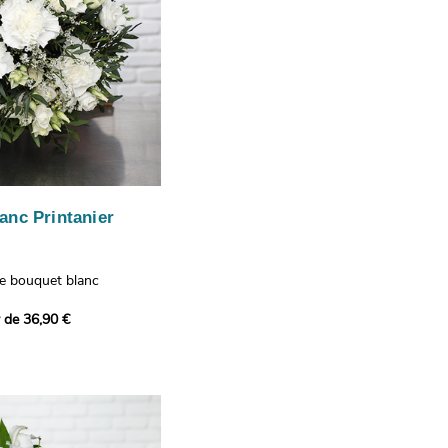
anc Printanier
re bouquet blanc
 lisianthus, d'oeillets et
r de 36,90 €
 bouquet offre une
e fraîcheur printanière qui
 à tous ceux qui le
hus représentent la
issance, les oeillets
 l'admiration, tandis que