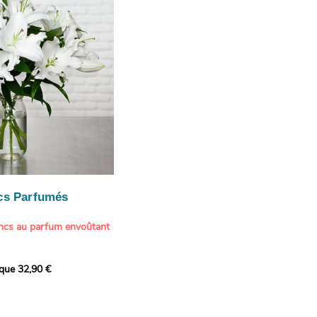
te une touche délicate et
cs Parfumés
ancs au parfum envoûtant
xception avec cette
ique 32,90 €
de lys blancs signée
fum intense et leur grâce
ortent une touche de