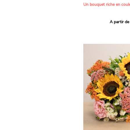
Un bouquet riche en coule
Ce bouquet Arlequin fait l
A partir de
vives pour un effet vitami
assortiment de roses mult
soigneusement sélectionné
célébrer les petits et gra
Retrouvez les variétés 'Aq
'Tropical Amazone' et 'Wi
pour leur tenue en vase, l
incroyables et le parfait
leurs boutons.
Une explosion de couleur
roses fraîches !
Il contient :
- Un mélange harmonieux 
rouges, jaunes et orange
- Quelques feuillages pou
À offrir pour :