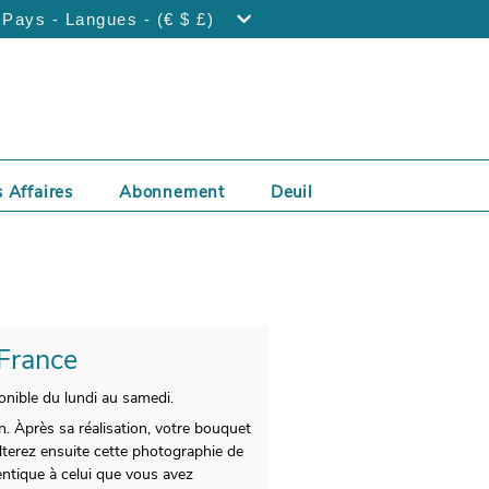
Pays - Langues - (€ $ £)
 Affaires
Abonnement
Deuil
 France
ponible du lundi au samedi.
. Àprès sa réalisation, votre bouquet
lterez ensuite cette photographie de
entique à celui que vous avez