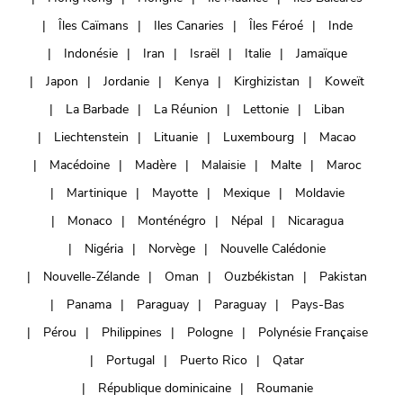
Îles Caïmans
Iles Canaries
Îles Féroé
Inde
Indonésie
Iran
Israël
Italie
Jamaïque
Japon
Jordanie
Kenya
Kirghizistan
Koweït
La Barbade
La Réunion
Lettonie
Liban
Liechtenstein
Lituanie
Luxembourg
Macao
Macédoine
Madère
Malaisie
Malte
Maroc
Martinique
Mayotte
Mexique
Moldavie
Monaco
Monténégro
Népal
Nicaragua
Nigéria
Norvège
Nouvelle Calédonie
Nouvelle-Zélande
Oman
Ouzbékistan
Pakistan
Panama
Paraguay
Paraguay
Pays-Bas
Pérou
Philippines
Pologne
Polynésie Française
Portugal
Puerto Rico
Qatar
République dominicaine
Roumanie