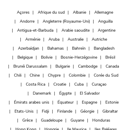
Açores
Afrique du sud
Albanie
Allemagne
Andorre
Angleterre (Royaume-Uni)
Anguilla
Antigua-et-Barbuda
Arabie saoudite
Argentine
Arménie
Aruba
Australie
Autriche
Azerbaïdjan
Bahamas
Bahreïn
Bangladesh
Belgique
Bolivie
Bosnie-Herzégovine
Brésil
Brunéi Darussalam
Bulgarie
Cambodge
Canada
Chili
Chine
Chypre
Colombie
Corée du Sud
Costa Rica
Croatie
Cuba
Curaçao
Danemark
Égypte
El Salvador
Émirats arabes unis
Équateur
Espagne
Estonie
Etats-Unis
Fidji
Finlande
Géorgie
Gibraltar
Grèce
Guadeloupe
Guyane
Honduras
Hong Kong
Hongrie
Ile Maurice
Iles Baléares