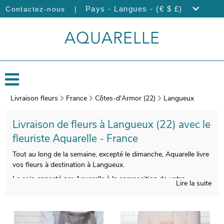
|
Pays - Langues - (€ $ £)
Contactez-nous
Livraison fleurs
France
Côtes-d'Armor (22)
Langueux
Livraison de fleurs à Langueux (22) avec le
fleuriste Aquarelle - France
Tout au long de la semaine, excepté le dimanche, Aquarelle livre
vos fleurs à destination à Langueux.
Le soin apporté par Aquarelle à la composition de votre
Lire la suite
bouquet de fleurs vous permettra de profiter d’une composition
florale esthétique et de bonne qualité. On procèdera ensuite à
l’empaquetage de votre composition florale, avec un contenant
particulier qui servira à sa protection, puis viendra la prise d’une