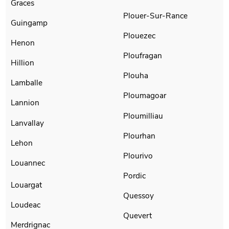
Graces
Plouer-Sur-Rance
Guingamp
Plouezec
Henon
Ploufragan
Hillion
Plouha
Lamballe
Ploumagoar
Lannion
Ploumilliau
Lanvallay
Plourhan
Lehon
Plourivo
Louannec
Pordic
Louargat
Quessoy
Loudeac
Quevert
Merdrignac