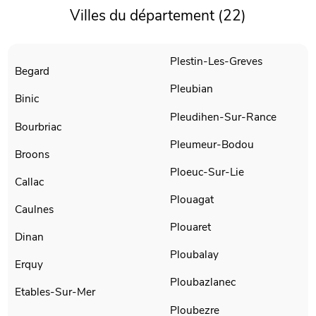
Villes du département (22)
Plestin-Les-Greves
Begard
Pleubian
Binic
Pleudihen-Sur-Rance
Bourbriac
Pleumeur-Bodou
Broons
Ploeuc-Sur-Lie
Callac
Plouagat
Caulnes
Plouaret
Dinan
Ploubalay
Erquy
Ploubazlanec
Etables-Sur-Mer
Ploubezre