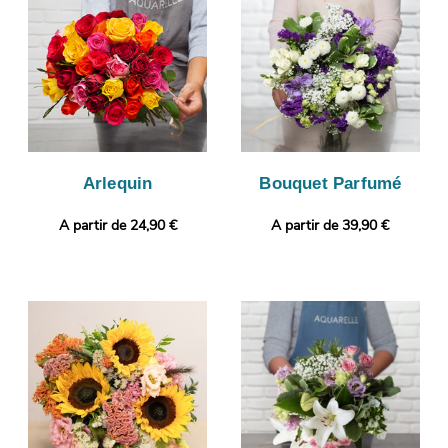
photo de l’ensemble. Cette image vous est ensuite envoyée de
manière à ce que vous puissiez vous assurer que le bouquet qui
a été réalisé par nos soins est le même que celui que vous avez
sélectionné. Enfin, il sera livré en express à Langueux. Rendez
votre présent plus personnel encore en joignant selon vos
envies une photo ou un message personnalisé.
Arlequin
Bouquet Parfumé
A partir de 24,90 €
A partir de 39,90 €