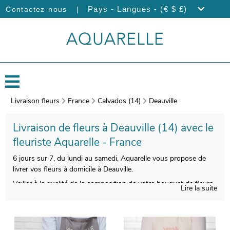
|
Pays - Langues - (€ $ £)
Contactez-nous
Livraison fleurs
France
Calvados (14)
Deauville
Livraison de fleurs à Deauville (14) avec le
fleuriste Aquarelle - France
6 jours sur 7, du lundi au samedi, Aquarelle vous propose de
livrer vos fleurs à domicile à Deauville.
Veiller à la qualité de la composition de votre bouquet de fleurs
Lire la suite
de saison est pour nous indispensable, pour que le produit fini
soit à la hauteur de vos souhaits. Votre bouquet sera ensuite
conditionné, avec un contenant particulier qui servira à sa
protection, puis nous prendrons une photo pour vous. Enfin,