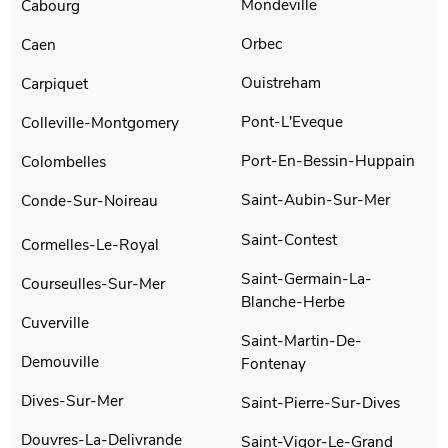
Mondeville
Cabourg
Orbec
Caen
Ouistreham
Carpiquet
Pont-L'Eveque
Colleville-Montgomery
Port-En-Bessin-Huppain
Colombelles
Saint-Aubin-Sur-Mer
Conde-Sur-Noireau
Saint-Contest
Cormelles-Le-Royal
Saint-Germain-La-
Courseulles-Sur-Mer
Blanche-Herbe
Cuverville
Saint-Martin-De-
Demouville
Fontenay
Dives-Sur-Mer
Saint-Pierre-Sur-Dives
Douvres-La-Delivrande
Saint-Vigor-Le-Grand