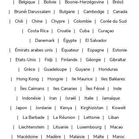
Belgique
Bolivie
Bosnie-Herzégovine
Brésil
Brunéi Darussalam
Bulgarie
Cambodge
Canada
Chili
Chine
Chypre
Colombie
Corée du Sud
Costa Rica
Croatie
Cuba
Curaçao
Danemark
Égypte
El Salvador
Émirats arabes unis
Équateur
Espagne
Estonie
Etats-Unis
Fidji
Finlande
Géorgie
Gibraltar
Grèce
Guadeloupe
Guyane
Honduras
Hong Kong
Hongrie
Ile Maurice
Iles Baléares
Îles Caïmans
Iles Canaries
Îles Féroé
Inde
Indonésie
Iran
Israël
Italie
Jamaïque
Japon
Jordanie
Kenya
Kirghizistan
Koweït
La Barbade
La Réunion
Lettonie
Liban
Liechtenstein
Lituanie
Luxembourg
Macao
Macédoine
Madère
Malaisie
Malte
Maroc