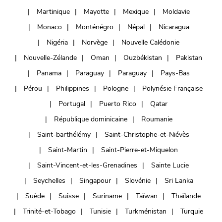
Martinique
Mayotte
Mexique
Moldavie
Monaco
Monténégro
Népal
Nicaragua
Nigéria
Norvège
Nouvelle Calédonie
Nouvelle-Zélande
Oman
Ouzbékistan
Pakistan
Panama
Paraguay
Paraguay
Pays-Bas
Pérou
Philippines
Pologne
Polynésie Française
Portugal
Puerto Rico
Qatar
République dominicaine
Roumanie
Saint-barthélémy
Saint-Christophe-et-Niévès
Saint-Martin
Saint-Pierre-et-Miquelon
Saint-Vincent-et-les-Grenadines
Sainte Lucie
Seychelles
Singapour
Slovénie
Sri Lanka
Suède
Suisse
Suriname
Taïwan
Thaïlande
Trinité-et-Tobago
Tunisie
Turkménistan
Turquie