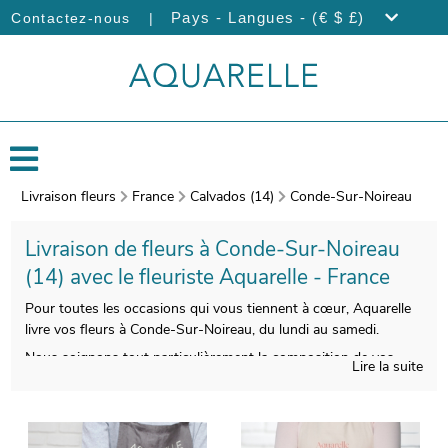
|
Pays - Langues - (€ $ £)
Contactez-nous
Livraison fleurs
France
Calvados (14)
Conde-Sur-Noireau
Livraison de fleurs à Conde-Sur-Noireau
(14) avec le fleuriste Aquarelle - France
Pour toutes les occasions qui vous tiennent à cœur, Aquarelle
livre vos fleurs à Conde-Sur-Noireau, du lundi au samedi.
Nous soignons tout particulièrement la composition de vos
Lire la suite
bouquets de fleurs, pour vous satisfaire. La seconde étape est
l’emballage de votre bouquet de fleurs, avec un contenant
particulier qui servira à sa protection, puis une photo sera prise.
Par la suite, nous vous ferons parvenir ce cliché par e-mail,