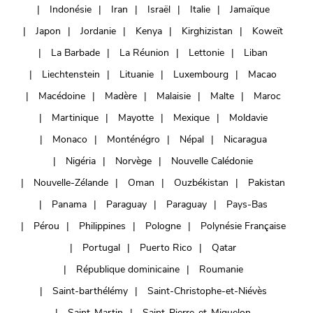
Indonésie
Iran
Israël
Italie
Jamaïque
Japon
Jordanie
Kenya
Kirghizistan
Koweït
La Barbade
La Réunion
Lettonie
Liban
Liechtenstein
Lituanie
Luxembourg
Macao
Macédoine
Madère
Malaisie
Malte
Maroc
Martinique
Mayotte
Mexique
Moldavie
Monaco
Monténégro
Népal
Nicaragua
Nigéria
Norvège
Nouvelle Calédonie
Nouvelle-Zélande
Oman
Ouzbékistan
Pakistan
Panama
Paraguay
Paraguay
Pays-Bas
Pérou
Philippines
Pologne
Polynésie Française
Portugal
Puerto Rico
Qatar
République dominicaine
Roumanie
Saint-barthélémy
Saint-Christophe-et-Niévès
Saint-Martin
Saint-Pierre-et-Miquelon