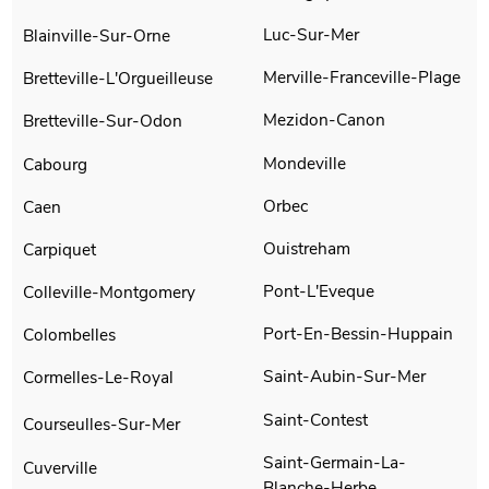
Luc-Sur-Mer
Blainville-Sur-Orne
Merville-Franceville-Plage
Bretteville-L'Orgueilleuse
Mezidon-Canon
Bretteville-Sur-Odon
Mondeville
Cabourg
Orbec
Caen
Ouistreham
Carpiquet
Pont-L'Eveque
Colleville-Montgomery
Port-En-Bessin-Huppain
Colombelles
Saint-Aubin-Sur-Mer
Cormelles-Le-Royal
Saint-Contest
Courseulles-Sur-Mer
Saint-Germain-La-
Cuverville
Blanche-Herbe