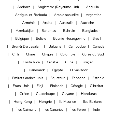
Andorre
Angleterre (Royaume-Uni)
Anguilla
Antigua-et-Barbuda
Arabie saoudite
Argentine
Arménie
Aruba
Australie
Autriche
Azerbaïdjan
Bahamas
Bahreïn
Bangladesh
Belgique
Bolivie
Bosnie-Herzégovine
Brésil
Brunéi Darussalam
Bulgarie
Cambodge
Canada
Chili
Chine
Chypre
Colombie
Corée du Sud
Costa Rica
Croatie
Cuba
Curaçao
Danemark
Égypte
El Salvador
Émirats arabes unis
Équateur
Espagne
Estonie
Etats-Unis
Fidji
Finlande
Géorgie
Gibraltar
Grèce
Guadeloupe
Guyane
Honduras
Hong Kong
Hongrie
Ile Maurice
Iles Baléares
Îles Caïmans
Iles Canaries
Îles Féroé
Inde