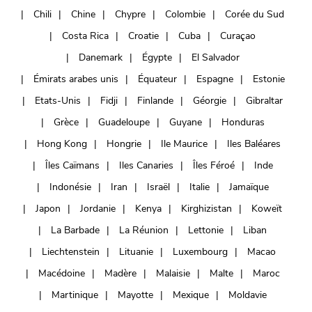
Chili
Chine
Chypre
Colombie
Corée du Sud
Costa Rica
Croatie
Cuba
Curaçao
Danemark
Égypte
El Salvador
Émirats arabes unis
Équateur
Espagne
Estonie
Etats-Unis
Fidji
Finlande
Géorgie
Gibraltar
Grèce
Guadeloupe
Guyane
Honduras
Hong Kong
Hongrie
Ile Maurice
Iles Baléares
Îles Caïmans
Iles Canaries
Îles Féroé
Inde
Indonésie
Iran
Israël
Italie
Jamaïque
Japon
Jordanie
Kenya
Kirghizistan
Koweït
La Barbade
La Réunion
Lettonie
Liban
Liechtenstein
Lituanie
Luxembourg
Macao
Macédoine
Madère
Malaisie
Malte
Maroc
Martinique
Mayotte
Mexique
Moldavie