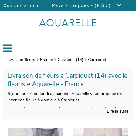
|
Pays - Langues - (€ $ £)
Contactez-nous
Livraison fleurs
France
Calvados (14)
Carpiquet
Livraison de fleurs à Carpiquet (14) avec le
fleuriste Aquarelle - France
6 jours sur 7, du lundi au samedi, Aquarelle vous propose de
livrer vos fleurs à domicile à Carpiquet.
L’application apportée par Aquarelle à votre bouquet de fleurs
Lire la suite
vous donnera la possibilité de profiter d’une composition florale
esthétique et de bonne qualité. Nous photographierons votre
bouquet après sa composition. Vous pourrez recevoir ensuite
cette photographie par e-mail afin que vous puissiez jeter un