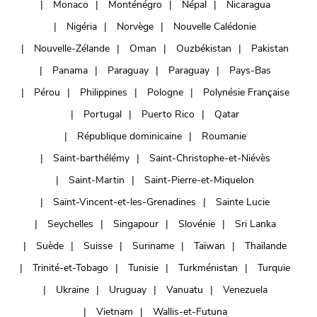
Monaco
Monténégro
Népal
Nicaragua
Nigéria
Norvège
Nouvelle Calédonie
Nouvelle-Zélande
Oman
Ouzbékistan
Pakistan
Panama
Paraguay
Paraguay
Pays-Bas
Pérou
Philippines
Pologne
Polynésie Française
Portugal
Puerto Rico
Qatar
République dominicaine
Roumanie
Saint-barthélémy
Saint-Christophe-et-Niévès
Saint-Martin
Saint-Pierre-et-Miquelon
Saint-Vincent-et-les-Grenadines
Sainte Lucie
Seychelles
Singapour
Slovénie
Sri Lanka
Suède
Suisse
Suriname
Taïwan
Thaïlande
Trinité-et-Tobago
Tunisie
Turkménistan
Turquie
Ukraine
Uruguay
Vanuatu
Venezuela
Vietnam
Wallis-et-Futuna