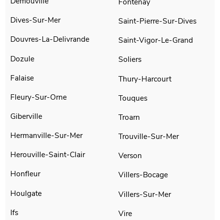
Demouville
Fontenay
Dives-Sur-Mer
Saint-Pierre-Sur-Dives
Douvres-La-Delivrande
Saint-Vigor-Le-Grand
Dozule
Soliers
Falaise
Thury-Harcourt
Fleury-Sur-Orne
Touques
Giberville
Troarn
Hermanville-Sur-Mer
Trouville-Sur-Mer
Herouville-Saint-Clair
Verson
Honfleur
Villers-Bocage
Houlgate
Villers-Sur-Mer
Ifs
Vire