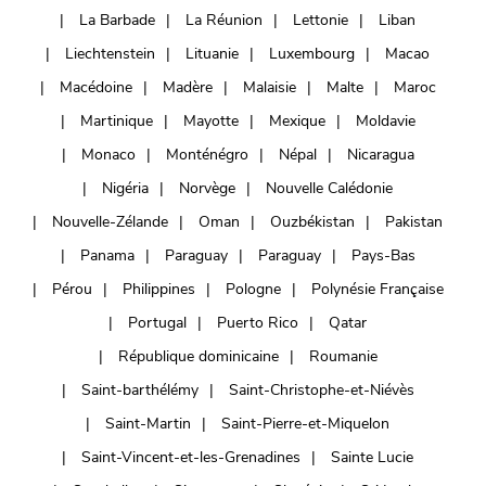
La Barbade
La Réunion
Lettonie
Liban
Liechtenstein
Lituanie
Luxembourg
Macao
Macédoine
Madère
Malaisie
Malte
Maroc
Martinique
Mayotte
Mexique
Moldavie
Monaco
Monténégro
Népal
Nicaragua
Nigéria
Norvège
Nouvelle Calédonie
Nouvelle-Zélande
Oman
Ouzbékistan
Pakistan
Panama
Paraguay
Paraguay
Pays-Bas
Pérou
Philippines
Pologne
Polynésie Française
Portugal
Puerto Rico
Qatar
République dominicaine
Roumanie
Saint-barthélémy
Saint-Christophe-et-Niévès
Saint-Martin
Saint-Pierre-et-Miquelon
Saint-Vincent-et-les-Grenadines
Sainte Lucie