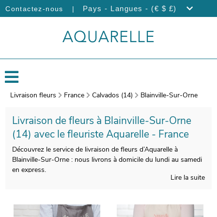
|
Pays - Langues - (€ $ £)
Contactez-nous
Livraison fleurs
France
Calvados (14)
Blainville-Sur-Orne
Livraison de fleurs à Blainville-Sur-Orne
(14) avec le fleuriste Aquarelle - France
Découvrez le service de livraison de fleurs d’Aquarelle à
Blainville-Sur-Orne : nous livrons à domicile du lundi au samedi
en express.
Lire la suite
Veiller à la qualité de la composition de votre bouquet est pour
nous indispensable, afin de satisfaire vos exigences. Une fois
placé dans un porte-bouquet de transport, spécialement créé
pour cela, nos artisans prendront en photo votre bouquet.