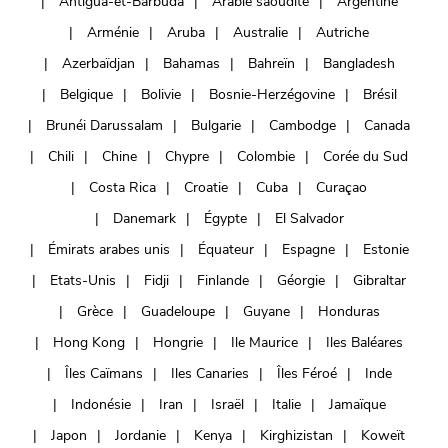
Antigua-et-Barbuda
Arabie saoudite
Argentine
Arménie
Aruba
Australie
Autriche
Azerbaïdjan
Bahamas
Bahreïn
Bangladesh
Belgique
Bolivie
Bosnie-Herzégovine
Brésil
Brunéi Darussalam
Bulgarie
Cambodge
Canada
Chili
Chine
Chypre
Colombie
Corée du Sud
Costa Rica
Croatie
Cuba
Curaçao
Danemark
Égypte
El Salvador
Émirats arabes unis
Équateur
Espagne
Estonie
Etats-Unis
Fidji
Finlande
Géorgie
Gibraltar
Grèce
Guadeloupe
Guyane
Honduras
Hong Kong
Hongrie
Ile Maurice
Iles Baléares
Îles Caïmans
Iles Canaries
Îles Féroé
Inde
Indonésie
Iran
Israël
Italie
Jamaïque
Japon
Jordanie
Kenya
Kirghizistan
Koweït