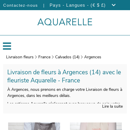
|
Pays - Langues - (€ $ £)
Contactez-nous
Livraison fleurs
France
Calvados (14)
Argences
Livraison de fleurs à Argences (14) avec le
fleuriste Aquarelle - France
À Argences, nous prenons en charge votre Livraison de fleurs à
Argences, dans les meilleurs délais.
Les artisans Aquarelle réaliseront avec beaucoup de soin votre
Lire la suite
bouquet de fleurs. Àprès sa confection, un porte-bouquet de
protection viendra emballer votre bouquet. Àvant de l’envoyer,
votre bouquet sera photographié. Cette photographie vous est
ensuite envoyée afin de vous assurer de la conformité de votre