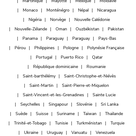
Martinique
Mayotte
Mexique
Moldavie
Monaco
Monténégro
Népal
Nicaragua
Nigéria
Norvège
Nouvelle Calédonie
Nouvelle-Zélande
Oman
Ouzbékistan
Pakistan
Panama
Paraguay
Paraguay
Pays-Bas
Pérou
Philippines
Pologne
Polynésie Française
Portugal
Puerto Rico
Qatar
République dominicaine
Roumanie
Saint-barthélémy
Saint-Christophe-et-Niévès
Saint-Martin
Saint-Pierre-et-Miquelon
Saint-Vincent-et-les-Grenadines
Sainte Lucie
Seychelles
Singapour
Slovénie
Sri Lanka
Suède
Suisse
Suriname
Taïwan
Thaïlande
Trinité-et-Tobago
Tunisie
Turkménistan
Turquie
Ukraine
Uruguay
Vanuatu
Venezuela