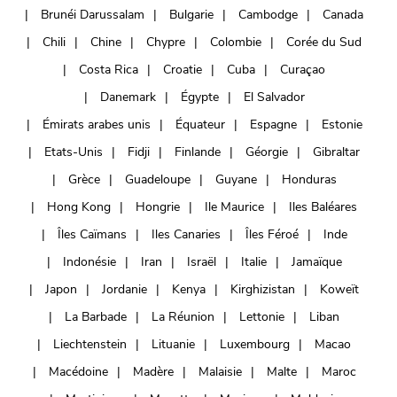
Brunéi Darussalam
Bulgarie
Cambodge
Canada
Chili
Chine
Chypre
Colombie
Corée du Sud
Costa Rica
Croatie
Cuba
Curaçao
Danemark
Égypte
El Salvador
Émirats arabes unis
Équateur
Espagne
Estonie
Etats-Unis
Fidji
Finlande
Géorgie
Gibraltar
Grèce
Guadeloupe
Guyane
Honduras
Hong Kong
Hongrie
Ile Maurice
Iles Baléares
Îles Caïmans
Iles Canaries
Îles Féroé
Inde
Indonésie
Iran
Israël
Italie
Jamaïque
Japon
Jordanie
Kenya
Kirghizistan
Koweït
La Barbade
La Réunion
Lettonie
Liban
Liechtenstein
Lituanie
Luxembourg
Macao
Macédoine
Madère
Malaisie
Malte
Maroc