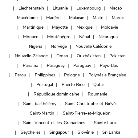
Liechtenstein
Lituanie
Luxembourg
Macao
Macédoine
Madère
Malaisie
Malte
Maroc
Martinique
Mayotte
Mexique
Moldavie
Monaco
Monténégro
Népal
Nicaragua
Nigéria
Norvège
Nouvelle Calédonie
Nouvelle-Zélande
Oman
Ouzbékistan
Pakistan
Panama
Paraguay
Paraguay
Pays-Bas
Pérou
Philippines
Pologne
Polynésie Française
Portugal
Puerto Rico
Qatar
République dominicaine
Roumanie
Saint-barthélémy
Saint-Christophe-et-Niévès
Saint-Martin
Saint-Pierre-et-Miquelon
Saint-Vincent-et-les-Grenadines
Sainte Lucie
Seychelles
Singapour
Slovénie
Sri Lanka