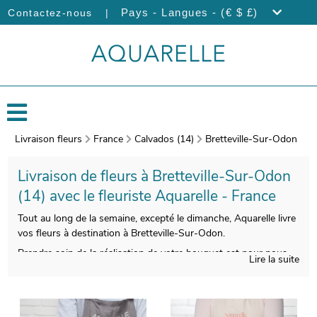
|
Pays - Langues - (€ $ £)
Contactez-nous
Livraison fleurs
France
Calvados (14)
Bretteville-Sur-Odon
Livraison de fleurs à Bretteville-Sur-Odon
(14) avec le fleuriste Aquarelle - France
Tout au long de la semaine, excepté le dimanche, Aquarelle livre
vos fleurs à destination à Bretteville-Sur-Odon.
Prendre soin de la réalisation de votre bouquet est pour nous
Lire la suite
impératif, afin de satisfaire vos exigences. On procèdera ensuite
à l’emballage de vos fleurs, avec un vase de transport, puis
nous prendrons une photo pour vous. Par la suite, nous vous
ferons parvenir cette photo sur votre boîte mail, avant de faire