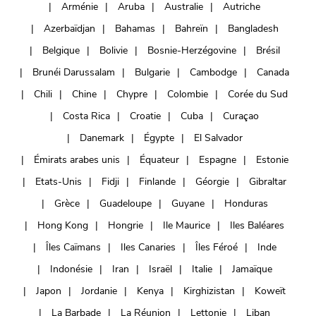
Arménie
Aruba
Australie
Autriche
Azerbaïdjan
Bahamas
Bahreïn
Bangladesh
Belgique
Bolivie
Bosnie-Herzégovine
Brésil
Brunéi Darussalam
Bulgarie
Cambodge
Canada
Chili
Chine
Chypre
Colombie
Corée du Sud
Costa Rica
Croatie
Cuba
Curaçao
Danemark
Égypte
El Salvador
Émirats arabes unis
Équateur
Espagne
Estonie
Etats-Unis
Fidji
Finlande
Géorgie
Gibraltar
Grèce
Guadeloupe
Guyane
Honduras
Hong Kong
Hongrie
Ile Maurice
Iles Baléares
Îles Caïmans
Iles Canaries
Îles Féroé
Inde
Indonésie
Iran
Israël
Italie
Jamaïque
Japon
Jordanie
Kenya
Kirghizistan
Koweït
La Barbade
La Réunion
Lettonie
Liban