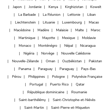
Japon
Jordanie
Kenya
Kirghizistan
Koweït
La Barbade
La Réunion
Lettonie
Liban
Liechtenstein
Lituanie
Luxembourg
Macao
Macédoine
Madère
Malaisie
Malte
Maroc
Martinique
Mayotte
Mexique
Moldavie
Monaco
Monténégro
Népal
Nicaragua
Nigéria
Norvège
Nouvelle Calédonie
Nouvelle-Zélande
Oman
Ouzbékistan
Pakistan
Panama
Paraguay
Paraguay
Pays-Bas
Pérou
Philippines
Pologne
Polynésie Française
Portugal
Puerto Rico
Qatar
République dominicaine
Roumanie
Saint-barthélémy
Saint-Christophe-et-Niévès
Saint-Martin
Saint-Pierre-et-Miquelon