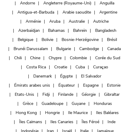
Andorre
Angleterre (Royaume-Uni)
Anguilla
Antigua-et-Barbuda
Arabie saoudite
Argentine
Arménie
Aruba
Australie
Autriche
Azerbaïdjan
Bahamas
Bahreïn
Bangladesh
Belgique
Bolivie
Bosnie-Herzégovine
Brésil
Brunéi Darussalam
Bulgarie
Cambodge
Canada
Chili
Chine
Chypre
Colombie
Corée du Sud
Costa Rica
Croatie
Cuba
Curaçao
Danemark
Égypte
El Salvador
Émirats arabes unis
Équateur
Espagne
Estonie
Etats-Unis
Fidji
Finlande
Géorgie
Gibraltar
Grèce
Guadeloupe
Guyane
Honduras
Hong Kong
Hongrie
Ile Maurice
Iles Baléares
Îles Caïmans
Iles Canaries
Îles Féroé
Inde
Indonésie
Iran
Israël
Italie
Jamaïque