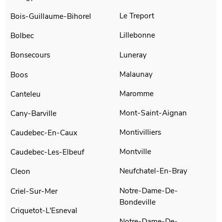
Le Treport
Bois-Guillaume-Bihorel
Lillebonne
Bolbec
Luneray
Bonsecours
Malaunay
Boos
Maromme
Canteleu
Mont-Saint-Aignan
Cany-Barville
Montivilliers
Caudebec-En-Caux
Montville
Caudebec-Les-Elbeuf
Neufchatel-En-Bray
Cleon
Notre-Dame-De-
Criel-Sur-Mer
Bondeville
Criquetot-L'Esneval
Notre-Dame-De-