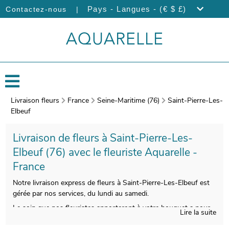
|
Pays - Langues - (€ $ £)
Contactez-nous
Livraison fleurs
France
Seine-Maritime (76)
Saint-Pierre-Les-
Elbeuf
Livraison de fleurs à Saint-Pierre-Les-
Elbeuf (76) avec le fleuriste Aquarelle -
France
Notre livraison express de fleurs à Saint-Pierre-Les-Elbeuf est
gérée par nos services, du lundi au samedi.
Le soin que nos fleuristes apporteront à votre bouquet a pour
Lire la suite
but de vous faire profiter d’une qualité impeccable. Àprès sa