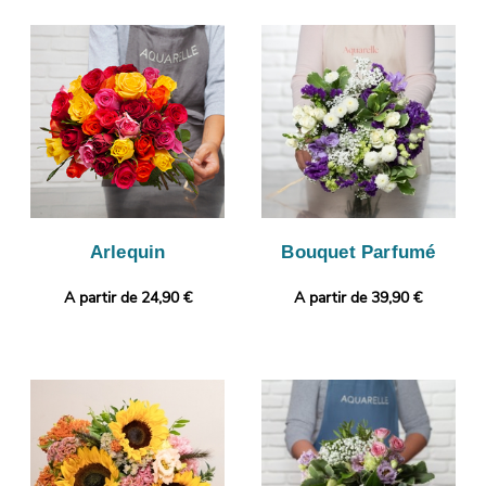
création, votre bouquet sera placé dans un porte-bouquet de
protection. Àvant son envoi, votre bouquet sera pris en photo.
Vous pourrez visualiser l’aspect de votre bouquet, puisque
nous vous enverrons cette photo. Puis, il sera livré très
rapidement à Saint-Pierre-Les-Elbeuf. Rendez votre cadeau
plus original encore avec une photo ou un message à choisir
par vos soins.
Arlequin
Bouquet Parfumé
A partir de 24,90 €
A partir de 39,90 €