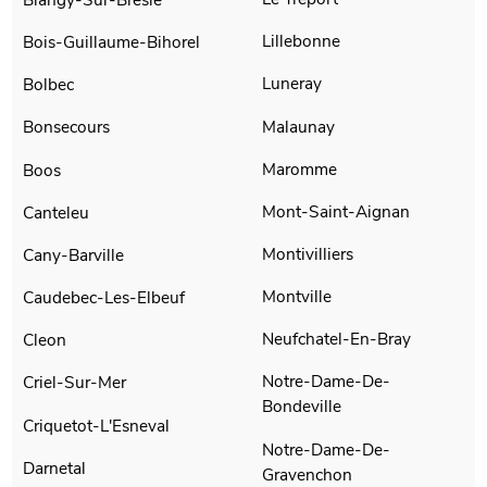
Lillebonne
Bois-Guillaume-Bihorel
Luneray
Bolbec
Malaunay
Bonsecours
Maromme
Boos
Mont-Saint-Aignan
Canteleu
Montivilliers
Cany-Barville
Montville
Caudebec-Les-Elbeuf
Neufchatel-En-Bray
Cleon
Notre-Dame-De-
Criel-Sur-Mer
Bondeville
Criquetot-L'Esneval
Notre-Dame-De-
Darnetal
Gravenchon