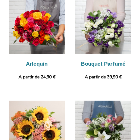
photo de votre composition sera prise. Cette image vous est
ensuite envoyée de manière à ce que vous puissiez vous
assurer que le bouquet qui sera reçu par le destinataire
correspond à celui que vous avez sélectionné. La livraison sera
ensuite lancée. Rendez votre cadeau plus personnel encore en
ajoutant selon vos envies une photo ou un message
personnalisé.
Arlequin
Bouquet Parfumé
A partir de 24,90 €
A partir de 39,90 €