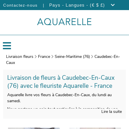
|
Pays - Langues - (€ $ £)
Contactez-nous
Livraison fleurs
France
Seine-Maritime (76)
Caudebec-En-
Caux
Livraison de fleurs à Caudebec-En-Caux
(76) avec le fleuriste Aquarelle - France
Aquarelle livre vos fleurs à Caudebec-En-Caux, du lundi au
samedi.
Nous portons un soin tout particulier à la composition de vos
Lire la suite
bouquets de fleurs, pour vous donner entière satisfaction.
Àprès sa réalisation, un vase dédié à son transport viendra
envelopper votre composition florale. Àvant de l’expédier, une