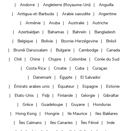
Andorre
Angleterre (Royaume-Uni)
Anguilla
Antigua-et-Barbuda
Arabie saoudite
Argentine
Arménie
Aruba
Australie
Autriche
Azerbaïdjan
Bahamas
Bahreïn
Bangladesh
Belgique
Bolivie
Bosnie-Herzégovine
Brésil
Brunéi Darussalam
Bulgarie
Cambodge
Canada
Chili
Chine
Chypre
Colombie
Corée du Sud
Costa Rica
Croatie
Cuba
Curaçao
Danemark
Égypte
El Salvador
Émirats arabes unis
Équateur
Espagne
Estonie
Etats-Unis
Fidji
Finlande
Géorgie
Gibraltar
Grèce
Guadeloupe
Guyane
Honduras
Hong Kong
Hongrie
Ile Maurice
Iles Baléares
Îles Caïmans
Iles Canaries
Îles Féroé
Inde