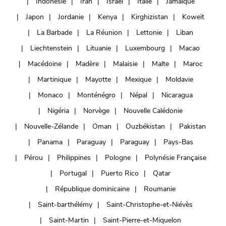
Indonésie
Iran
Israël
Italie
Jamaïque
Japon
Jordanie
Kenya
Kirghizistan
Koweït
La Barbade
La Réunion
Lettonie
Liban
Liechtenstein
Lituanie
Luxembourg
Macao
Macédoine
Madère
Malaisie
Malte
Maroc
Martinique
Mayotte
Mexique
Moldavie
Monaco
Monténégro
Népal
Nicaragua
Nigéria
Norvège
Nouvelle Calédonie
Nouvelle-Zélande
Oman
Ouzbékistan
Pakistan
Panama
Paraguay
Paraguay
Pays-Bas
Pérou
Philippines
Pologne
Polynésie Française
Portugal
Puerto Rico
Qatar
République dominicaine
Roumanie
Saint-barthélémy
Saint-Christophe-et-Niévès
Saint-Martin
Saint-Pierre-et-Miquelon