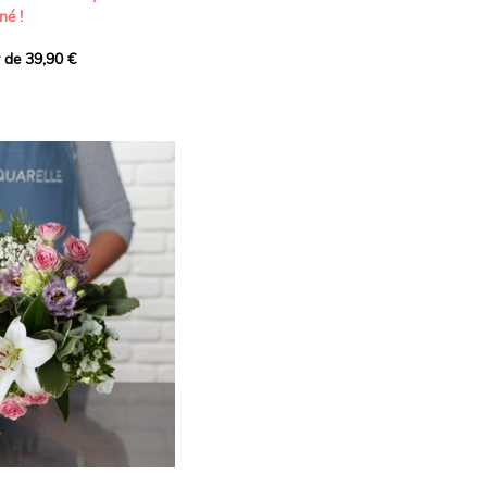
né !
r de 39,90 €
icat et généreux, imaginé
istes pour transmettre vos
s.
lanches apportent à cette
e pureté et de
 les giroflées dévoilent
ne allure naturellement
, léger et aérien, vient
 de douceur, pendant que
t une note d’élégance et de
rmonie florale.
ectionnée avec soin pour
lumineux, plein de
se. Avec son bel équilibre
et parfum, cette création
 célébrer les plus beaux
râce et émotion.