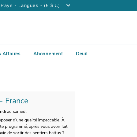
Pays - Langues - (€ $ £)
 Affaires
Abonnement
Deuil
 - France
undi au samedi.
isposer d’une qualité impeccable. À
ite programmé, après vous avoir fait
ie de sortir des sentiers battus ?