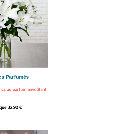
cs Parfumés
ancs au parfum envoûtant
xception avec cette
ique 32,90 €
de lys blancs signée
fum intense et leur grâce
ortent une touche de
t à tout intérieur. Ce