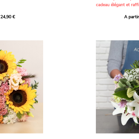
cadeau élégant et raffi
a part belle aux teintes
 24,90 €
A parti
né garanti. Un
Offrez un bouquet dél
icolores aux variétés
par nos artisans fleur
es, parfait pour
plus tendres attention
nds bonheurs.
Les roses branchues b
ua', 'Red Calypso',
création une touche d
ld Calypso', connues
romantisme, tandis que
eurs teintes
un parfum délicat et u
 épanouissement de
poétique. Le gypsophile
envelopper l’ensemble
s dans un bouquet de
les lisianthus ajouten
raffinement à cette ha
Chaque tige a été sél
de roses roses,
composer un bouquet 
charme et de délicates
r structurer
entre volume, finesse 
florale est idéale pour
moments de vie avec g
e joyeux et coloré