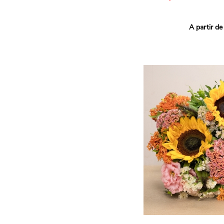
Ce bouquet Arlequin fait l
A partir de
vives pour un effet vitami
assortiment de roses mult
soigneusement sélectionné
célébrer les petits et gra
Retrouvez les variétés 'Aq
'Tropical Amazone' et 'Wi
pour leur tenue en vase, l
incroyables et le parfait
leurs boutons.
Une explosion de couleur
roses fraîches !
Il contient :
- Un mélange harmonieux 
rouges, jaunes et orange
- Quelques feuillages pou
À offrir pour :
- Souhaiter un anniversair