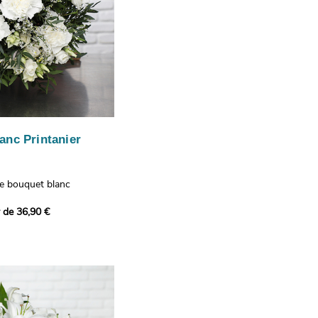
anc Printanier
re bouquet blanc
 lisianthus, d'oeillets et
r de 36,90 €
 bouquet offre une
e fraîcheur printanière qui
 à tous ceux qui le
hus représentent la
issance, les oeillets
 l'admiration, tandis que
te une touche délicate et