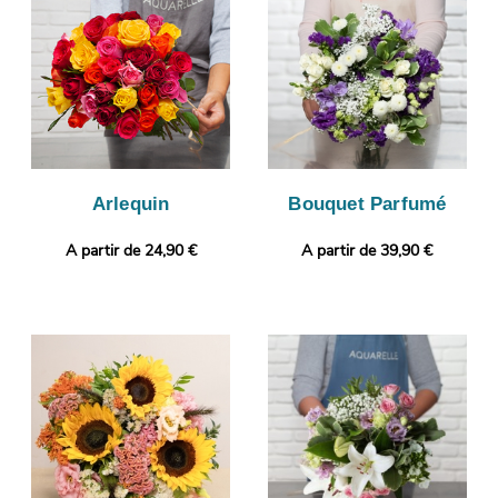
envoyer la image via votre boîte mail afin de vous assurer de la
conformité de votre bouquet de fleurs. C’est alors que sera
organisée sa livraison à Elbeuf. Vous voulez joindre à votre
bouquet une touche personnelle ? Vous avez l’opportunité de
compléter votre commande avec un message et une photo
imprimée, afin de donner plus de personnalité à votre cadeau.
Arlequin
Bouquet Parfumé
A partir de 24,90 €
A partir de 39,90 €