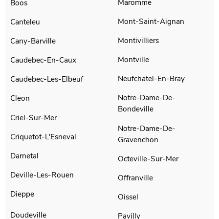
Maromme
Boos
Mont-Saint-Aignan
Canteleu
Montivilliers
Cany-Barville
Montville
Caudebec-En-Caux
Neufchatel-En-Bray
Caudebec-Les-Elbeuf
Notre-Dame-De-
Cleon
Bondeville
Criel-Sur-Mer
Notre-Dame-De-
Criquetot-L'Esneval
Gravenchon
Darnetal
Octeville-Sur-Mer
Deville-Les-Rouen
Offranville
Dieppe
Oissel
Doudeville
Pavilly