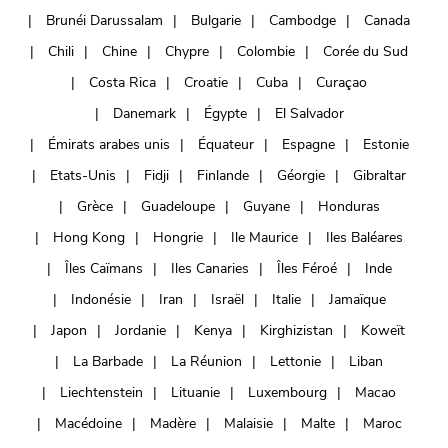
Brunéi Darussalam
Bulgarie
Cambodge
Canada
Chili
Chine
Chypre
Colombie
Corée du Sud
Costa Rica
Croatie
Cuba
Curaçao
Danemark
Égypte
El Salvador
Émirats arabes unis
Équateur
Espagne
Estonie
Etats-Unis
Fidji
Finlande
Géorgie
Gibraltar
Grèce
Guadeloupe
Guyane
Honduras
Hong Kong
Hongrie
Ile Maurice
Iles Baléares
Îles Caïmans
Iles Canaries
Îles Féroé
Inde
Indonésie
Iran
Israël
Italie
Jamaïque
Japon
Jordanie
Kenya
Kirghizistan
Koweït
La Barbade
La Réunion
Lettonie
Liban
Liechtenstein
Lituanie
Luxembourg
Macao
Macédoine
Madère
Malaisie
Malte
Maroc