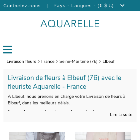
|
Pays - Langues - (€ $ £)
Contactez-nous
Livraison fleurs
France
Seine-Maritime (76)
Elbeuf
Livraison de fleurs à Elbeuf (76) avec le
fleuriste Aquarelle - France
À Elbeuf, nous prenons en charge votre Livraison de fleurs à
Elbeuf, dans les meilleurs délais.
Soigner la composition de votre bouquet est pour nous
Lire la suite
indispensable, pour vous donner entière satisfaction. On
procèdera ensuite à l’empaquetage de votre composition florale,
avec un contenant spécifique qui servira à sa protection, puis
nous prendrons une photo pour vous. Le but est de vous