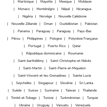
Martinique
Mayotte
Mexique
Moldavie
Monaco
Monténégro
Népal
Nicaragua
Nigéria
Norvège
Nouvelle Calédonie
Nouvelle-Zélande
Oman
Ouzbékistan
Pakistan
Panama
Paraguay
Paraguay
Pays-Bas
Pérou
Philippines
Pologne
Polynésie Française
Portugal
Puerto Rico
Qatar
République dominicaine
Roumanie
Saint-barthélémy
Saint-Christophe-et-Niévès
Saint-Martin
Saint-Pierre-et-Miquelon
Saint-Vincent-et-les-Grenadines
Sainte Lucie
Seychelles
Singapour
Slovénie
Sri Lanka
Suède
Suisse
Suriname
Taïwan
Thaïlande
Trinité-et-Tobago
Tunisie
Turkménistan
Turquie
Ukraine
Uruguay
Vanuatu
Venezuela