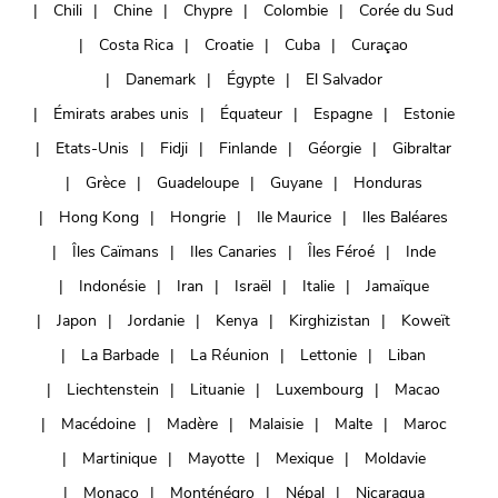
Chili
Chine
Chypre
Colombie
Corée du Sud
Costa Rica
Croatie
Cuba
Curaçao
Danemark
Égypte
El Salvador
Émirats arabes unis
Équateur
Espagne
Estonie
Etats-Unis
Fidji
Finlande
Géorgie
Gibraltar
Grèce
Guadeloupe
Guyane
Honduras
Hong Kong
Hongrie
Ile Maurice
Iles Baléares
Îles Caïmans
Iles Canaries
Îles Féroé
Inde
Indonésie
Iran
Israël
Italie
Jamaïque
Japon
Jordanie
Kenya
Kirghizistan
Koweït
La Barbade
La Réunion
Lettonie
Liban
Liechtenstein
Lituanie
Luxembourg
Macao
Macédoine
Madère
Malaisie
Malte
Maroc
Martinique
Mayotte
Mexique
Moldavie
Monaco
Monténégro
Népal
Nicaragua