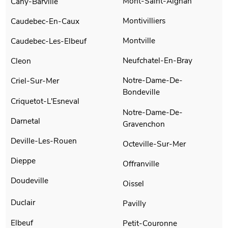
Mont-Saint-Aignan
Cany-Barville
Montivilliers
Caudebec-En-Caux
Montville
Caudebec-Les-Elbeuf
Neufchatel-En-Bray
Cleon
Notre-Dame-De-
Criel-Sur-Mer
Bondeville
Criquetot-L'Esneval
Notre-Dame-De-
Darnetal
Gravenchon
Deville-Les-Rouen
Octeville-Sur-Mer
Dieppe
Offranville
Doudeville
Oissel
Duclair
Pavilly
Elbeuf
Petit-Couronne