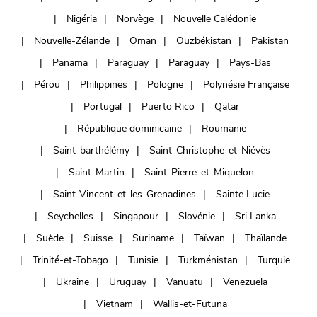
Nigéria
Norvège
Nouvelle Calédonie
Nouvelle-Zélande
Oman
Ouzbékistan
Pakistan
Panama
Paraguay
Paraguay
Pays-Bas
Pérou
Philippines
Pologne
Polynésie Française
Portugal
Puerto Rico
Qatar
République dominicaine
Roumanie
Saint-barthélémy
Saint-Christophe-et-Niévès
Saint-Martin
Saint-Pierre-et-Miquelon
Saint-Vincent-et-les-Grenadines
Sainte Lucie
Seychelles
Singapour
Slovénie
Sri Lanka
Suède
Suisse
Suriname
Taïwan
Thaïlande
Trinité-et-Tobago
Tunisie
Turkménistan
Turquie
Ukraine
Uruguay
Vanuatu
Venezuela
Vietnam
Wallis-et-Futuna