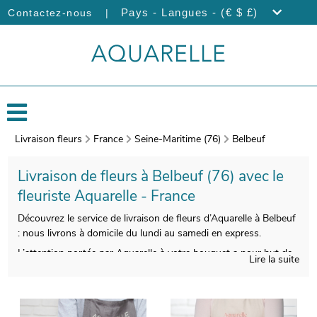
|
Pays - Langues - (€ $ £)
Contactez-nous
Livraison fleurs
France
Seine-Maritime (76)
Belbeuf
Livraison de fleurs à Belbeuf (76) avec le
fleuriste Aquarelle - France
Découvrez le service de livraison de fleurs d’Aquarelle à Belbeuf
: nous livrons à domicile du lundi au samedi en express.
L’attention portée par Aquarelle à votre bouquet a pour but de
Lire la suite
vous faire disposer d’une qualité irréprochable. Une photo du
produit fini sera prise au moment de le placer dans un vase de
protection. Par la suite, l’envoi au destinataire sera réalisé, après
vous avoir fait parvenir la photo. Vous souhaitez ajouter une