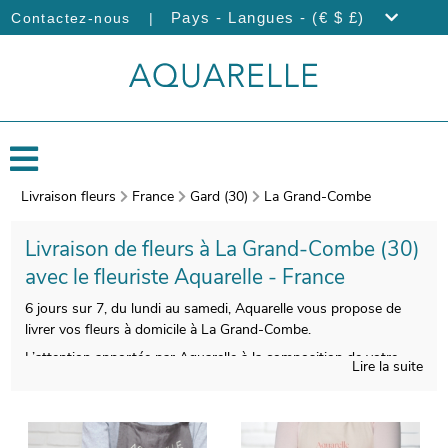
|
Pays - Langues - (€ $ £)
Contactez-nous
Livraison fleurs
France
Gard (30)
La Grand-Combe
Livraison de fleurs à La Grand-Combe (30)
avec le fleuriste Aquarelle - France
6 jours sur 7, du lundi au samedi, Aquarelle vous propose de
livrer vos fleurs à domicile à La Grand-Combe.
L’attention apportée par Aquarelle à la composition de votre
Lire la suite
bouquet vous donnera la chance de disposer d’une
composition florale esthétique et de bonne qualité. Votre
bouquet sera ensuite conditionné, et une photo de votre
commande sera prise, après avoir ajouté un vase de transport