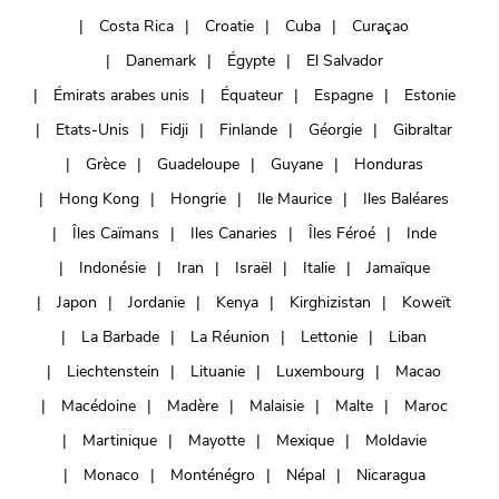
Costa Rica
Croatie
Cuba
Curaçao
Danemark
Égypte
El Salvador
Émirats arabes unis
Équateur
Espagne
Estonie
Etats-Unis
Fidji
Finlande
Géorgie
Gibraltar
Grèce
Guadeloupe
Guyane
Honduras
Hong Kong
Hongrie
Ile Maurice
Iles Baléares
Îles Caïmans
Iles Canaries
Îles Féroé
Inde
Indonésie
Iran
Israël
Italie
Jamaïque
Japon
Jordanie
Kenya
Kirghizistan
Koweït
La Barbade
La Réunion
Lettonie
Liban
Liechtenstein
Lituanie
Luxembourg
Macao
Macédoine
Madère
Malaisie
Malte
Maroc
Martinique
Mayotte
Mexique
Moldavie
Monaco
Monténégro
Népal
Nicaragua