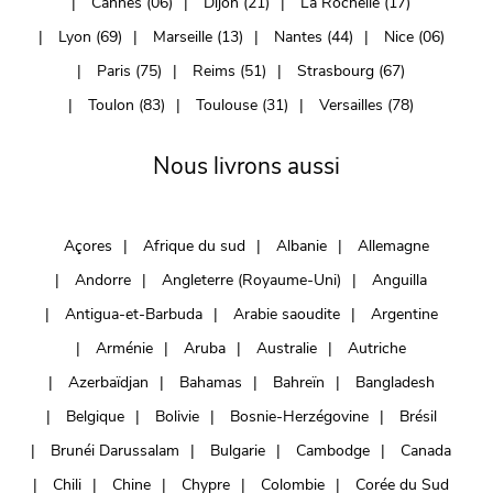
Cannes (06)
Dijon (21)
La Rochelle (17)
Lyon (69)
Marseille (13)
Nantes (44)
Nice (06)
Paris (75)
Reims (51)
Strasbourg (67)
Toulon (83)
Toulouse (31)
Versailles (78)
Nous livrons aussi
Açores
Afrique du sud
Albanie
Allemagne
Andorre
Angleterre (Royaume-Uni)
Anguilla
Antigua-et-Barbuda
Arabie saoudite
Argentine
Arménie
Aruba
Australie
Autriche
Azerbaïdjan
Bahamas
Bahreïn
Bangladesh
Belgique
Bolivie
Bosnie-Herzégovine
Brésil
Brunéi Darussalam
Bulgarie
Cambodge
Canada
Chili
Chine
Chypre
Colombie
Corée du Sud