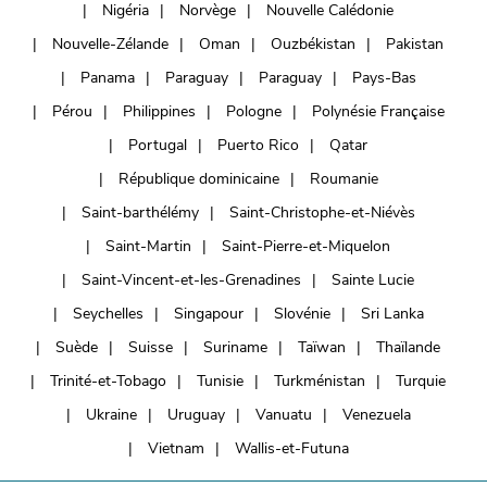
Nigéria
Norvège
Nouvelle Calédonie
Nouvelle-Zélande
Oman
Ouzbékistan
Pakistan
Panama
Paraguay
Paraguay
Pays-Bas
Pérou
Philippines
Pologne
Polynésie Française
Portugal
Puerto Rico
Qatar
République dominicaine
Roumanie
Saint-barthélémy
Saint-Christophe-et-Niévès
Saint-Martin
Saint-Pierre-et-Miquelon
Saint-Vincent-et-les-Grenadines
Sainte Lucie
Seychelles
Singapour
Slovénie
Sri Lanka
Suède
Suisse
Suriname
Taïwan
Thaïlande
Trinité-et-Tobago
Tunisie
Turkménistan
Turquie
Ukraine
Uruguay
Vanuatu
Venezuela
Vietnam
Wallis-et-Futuna