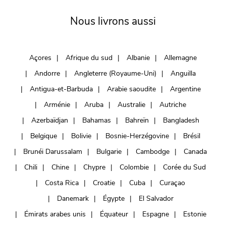
Nous livrons aussi
Açores
Afrique du sud
Albanie
Allemagne
Andorre
Angleterre (Royaume-Uni)
Anguilla
Antigua-et-Barbuda
Arabie saoudite
Argentine
Arménie
Aruba
Australie
Autriche
Azerbaïdjan
Bahamas
Bahreïn
Bangladesh
Belgique
Bolivie
Bosnie-Herzégovine
Brésil
Brunéi Darussalam
Bulgarie
Cambodge
Canada
Chili
Chine
Chypre
Colombie
Corée du Sud
Costa Rica
Croatie
Cuba
Curaçao
Danemark
Égypte
El Salvador
Émirats arabes unis
Équateur
Espagne
Estonie