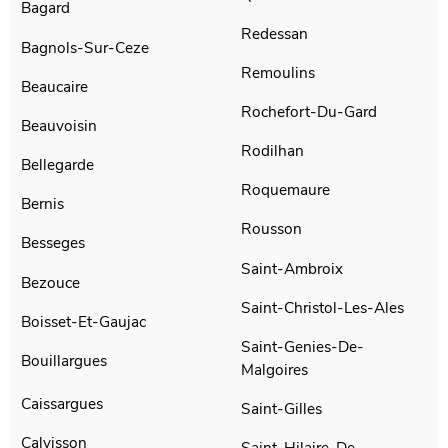
Bagard
Redessan
Bagnols-Sur-Ceze
Remoulins
Beaucaire
Rochefort-Du-Gard
Beauvoisin
Rodilhan
Bellegarde
Roquemaure
Bernis
Rousson
Besseges
Saint-Ambroix
Bezouce
Saint-Christol-Les-Ales
Boisset-Et-Gaujac
Saint-Genies-De-
Bouillargues
Malgoires
Caissargues
Saint-Gilles
Calvisson
Saint-Hilaire-De-