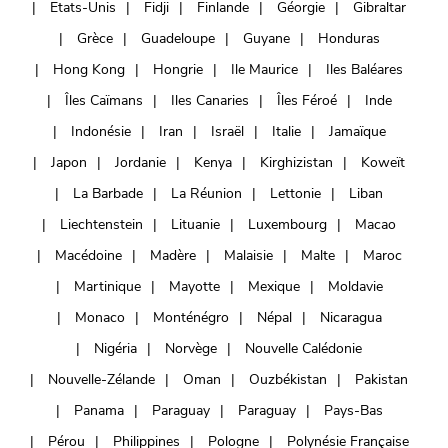
Etats-Unis
Fidji
Finlande
Géorgie
Gibraltar
Grèce
Guadeloupe
Guyane
Honduras
Hong Kong
Hongrie
Ile Maurice
Iles Baléares
Îles Caïmans
Iles Canaries
Îles Féroé
Inde
Indonésie
Iran
Israël
Italie
Jamaïque
Japon
Jordanie
Kenya
Kirghizistan
Koweït
La Barbade
La Réunion
Lettonie
Liban
Liechtenstein
Lituanie
Luxembourg
Macao
Macédoine
Madère
Malaisie
Malte
Maroc
Martinique
Mayotte
Mexique
Moldavie
Monaco
Monténégro
Népal
Nicaragua
Nigéria
Norvège
Nouvelle Calédonie
Nouvelle-Zélande
Oman
Ouzbékistan
Pakistan
Panama
Paraguay
Paraguay
Pays-Bas
Pérou
Philippines
Pologne
Polynésie Française