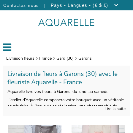
|
Pays - Langues - (€ $ £)
Contactez-nous
Livraison fleurs
France
Gard (30)
Garons
Livraison de fleurs à Garons (30) avec le
fleuriste Aquarelle - France
Aquarelle livre vos fleurs à Garons, du lundi au samedi.
L’atelier d’Aquarelle composera votre bouquet avec un véritable
savoir-faire. À l’issue de sa réalisation, une photographie de
Lire la suite
votre bouquet sera prise. Vous consulterez ensuite cette
photographie via votre boîte mail afin de vous assurer de la
conformité de votre bouquet. Finalement, il sera expédié dans
les meilleurs délais à Garons. Rendez votre bouquet plus