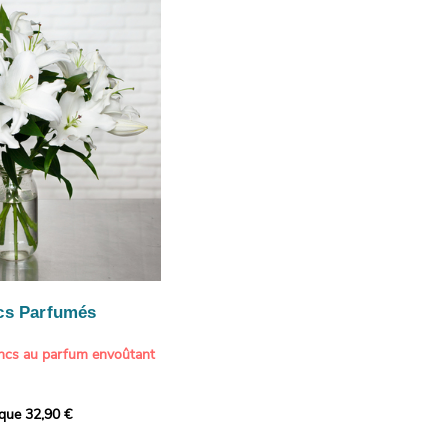
 l'admiration, tandis que
te une touche délicate et
cs Parfumés
ancs au parfum envoûtant
xception avec cette
ique 32,90 €
de lys blancs signée