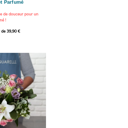
t Parfumé
ne de douceur pour un
né !
r de 39,90 €
icat et généreux, imaginé
istes pour transmettre vos
s.
lanches apportent à cette
e pureté et de
 les giroflées dévoilent
ne allure naturellement
, léger et aérien, vient
 de douceur, pendant que
t une note d’élégance et de
rmonie florale.
ectionnée avec soin pour
lumineux, plein de
se. Avec son bel équilibre
et parfum, cette création