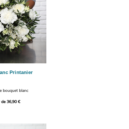
anc Printanier
re bouquet blanc
 lisianthus, d'oeillets et
r de 36,90 €
 bouquet offre une
e fraîcheur printanière qui
 à tous ceux qui le
hus représentent la
issance, les oeillets