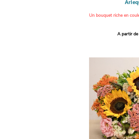
Arleq
Un bouquet riche en coule
Ce bouquet Arlequin fait l
A partir de
vives pour un effet vitami
assortiment de roses mult
soigneusement sélectionné
célébrer les petits et gra
Retrouvez les variétés 'Aq
'Tropical Amazone' et 'Wi
pour leur tenue en vase, l
incroyables et le parfait
leurs boutons.
Une explosion de couleur
roses fraîches !
Il contient :
- Un mélange harmonieux 
rouges, jaunes et orange
- Quelques feuillages pou