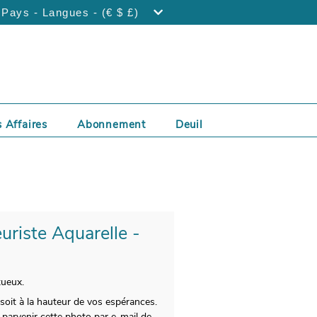
Pays - Langues - (€ $ £)
 Affaires
Abonnement
Deuil
uriste Aquarelle -
tueux.
 soit à la hauteur de vos espérances.
 parvenir cette photo par e-mail de