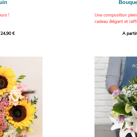
uin
Bouque
urs !
Une composition plei
cadeau élégant et raffi
a part belle aux teintes
 24,90 €
A parti
né garanti. Un
Offrez un bouquet dél
icolores aux variétés
par nos artisans fleur
es, parfait pour
plus tendres attention
nds bonheurs.
Les roses branchues b
ua', 'Red Calypso',
création une touche d
ld Calypso', connues
romantisme, tandis que
eurs teintes
un parfum délicat et u
 épanouissement de
poétique. Le gypsophile
envelopper l’ensemble
s dans un bouquet de
les lisianthus ajouten
raffinement à cette ha
Chaque tige a été sél
de roses roses,
composer un bouquet 
charme et de délicates
r structurer
entre volume, finesse 