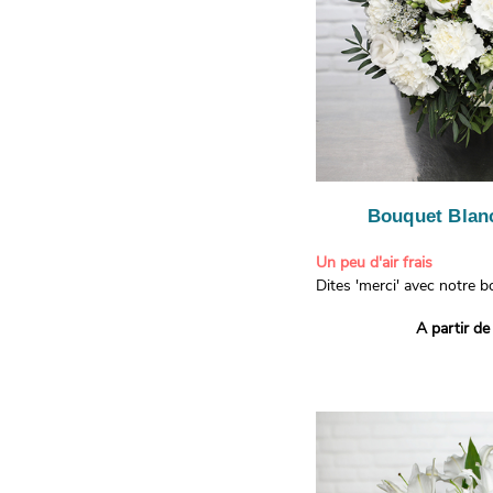
Bouquet Blanc
Un peu d'air frais
Dites 'merci' avec notre 
printanier ! Composé de lis
A partir de
de limonium blanc, ce bou
élégance raffinée et une f
apporteront un sourire à 
recevront. Les lisianthus 
gratitude et la reconnaissa
symbolisent l'amour et l'a
le limonium blanc ajoute u