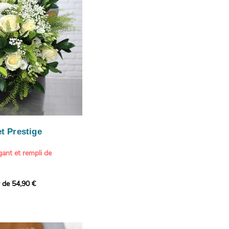
our marquer une attention
r son anniversaire
e.
n spéciale
ateur d'art et de peinture
phère méditerranéenne et
és (les couleurs peuvent
rieur.
tête, au charme intemporel
Vue de Saint-Tropez,
ois de pins
, 1888
paintings / Alamy Stock
aire
ache
 florale à une maison de
t Prestige
oré.
ant et rempli de
r de 54,90 €
douceur avec ce bouquet
 lumineuses. Nos artisans
é une composition pour un
rand bouquet de fleurs
incérité et de délicatesse