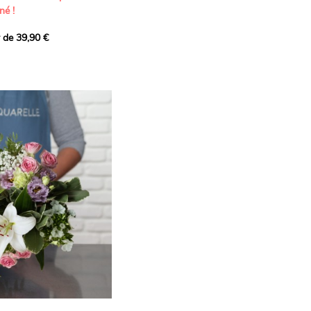
né !
r de 39,90 €
icat et généreux, imaginé
istes pour transmettre vos
s.
lanches apportent à cette
e pureté et de
 les giroflées dévoilent
ne allure naturellement
, léger et aérien, vient
 de douceur, pendant que
t une note d’élégance et de
rmonie florale.
ectionnée avec soin pour
lumineux, plein de
se. Avec son bel équilibre
et parfum, cette création
 célébrer les plus beaux
râce et émotion.