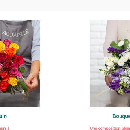
uin
Bouque
urs !
Une composition plei