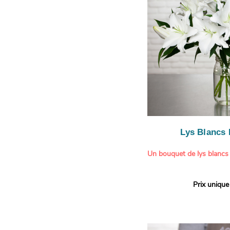
légère.
Lys Blancs
Un bouquet de lys blancs
Offrez un bouquet d’excep
Prix unique
élégante composition de l
Aquarelle.
Réputés pour leur parfum 
naturelle, les lys apporte
pureté et de raffinement à