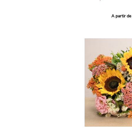
Ce bouquet Arlequin fait l
A partir de
vives pour un effet vitami
assortiment de roses mult
soigneusement sélectionné
célébrer les petits et gra
Retrouvez les variétés 'Aq
'Tropical Amazone' et 'Wi
pour leur tenue en vase, l
incroyables et le parfait
leurs boutons.
Une explosion de couleur
roses fraîches !
Il contient :
- Un mélange harmonieux 
rouges, jaunes et orange
- Quelques feuillages pou
À offrir pour :
- Souhaiter un anniversair