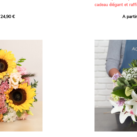
cadeau élégant et raffi
a part belle aux teintes
 24,90 €
A parti
né garanti. Un
Offrez un bouquet dél
icolores aux variétés
par nos artisans fleur
es, parfait pour
plus tendres attention
nds bonheurs.
Les roses branchues b
ua', 'Red Calypso',
création une touche d
ld Calypso', connues
romantisme, tandis que
eurs teintes
un parfum délicat et u
 épanouissement de
poétique. Le gypsophile
envelopper l’ensemble
s dans un bouquet de
les lisianthus ajouten
raffinement à cette ha
Chaque tige a été sél
de roses roses,
composer un bouquet 
charme et de délicates
r structurer
entre volume, finesse 
florale est idéale pour
moments de vie avec g
e joyeux et coloré