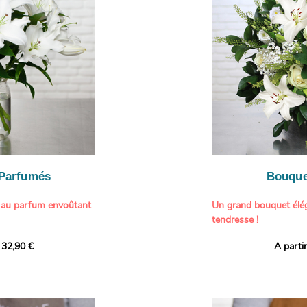
généreuse, parfaite p
- Gâter un proche pou
particulière à un proch
- Célébrer une occasio
- Faire plaisir à un am
Il contient :
- Exprimer une atmos
- Des hortensias color
colorée dans votre inté
varier selon l’arrivage)
- Des fleurs à grosse 
Tableau :
Paul Signac,
coucher de soleil au b
À offrir pour :
Crédits photo :
classic
- Célébrer un annivers
Photo
- Remercier avec pan
- Apporter une touche
vacances
 Parfumés
Bouque
- Offrir un cadeau col
 au parfum envoûtant
Un grand bouquet élég
tendresse !
tion avec cette
 32,90 €
A parti
ys blancs signée
Offrez un instant de 
aux teintes tendres et
intense et leur grâce
fleuristes ont imagin
nt une touche de
effet grandiose. Un g
 tout intérieur. Ce
blanches, symbole de s