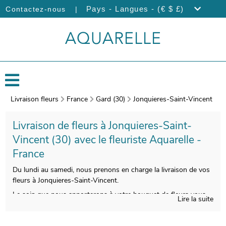
|
Pays - Langues - (€ $ £)
Contactez-nous
Livraison fleurs
France
Gard (30)
Jonquieres-Saint-Vincent
Livraison de fleurs à Jonquieres-Saint-
Vincent (30) avec le fleuriste Aquarelle -
France
Du lundi au samedi, nous prenons en charge la livraison de vos
fleurs à Jonquieres-Saint-Vincent.
Le soin que nous apporterons à votre bouquet de fleurs vous
Lire la suite
donnera l’opportunité de profiter d’une composition florale qui
soit esthétique et qualitative à la fois. Àprès sa conception, une