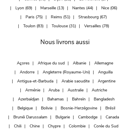
Lyon (69)
Marseille (13)
Nantes (44)
Nice (06)
Paris (75)
Reims (51)
Strasbourg (67)
Toulon (83)
Toulouse (31)
Versailles (78)
Nous livrons aussi
Açores
Afrique du sud
Albanie
Allemagne
Andorre
Angleterre (Royaume-Uni)
Anguilla
Antigua-et-Barbuda
Arabie saoudite
Argentine
Arménie
Aruba
Australie
Autriche
Azerbaïdjan
Bahamas
Bahreïn
Bangladesh
Belgique
Bolivie
Bosnie-Herzégovine
Brésil
Brunéi Darussalam
Bulgarie
Cambodge
Canada
Chili
Chine
Chypre
Colombie
Corée du Sud