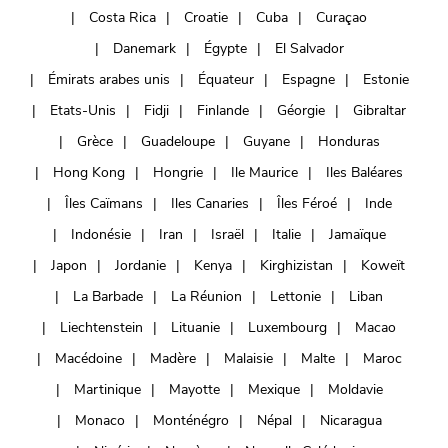
Costa Rica
Croatie
Cuba
Curaçao
Danemark
Égypte
El Salvador
Émirats arabes unis
Équateur
Espagne
Estonie
Etats-Unis
Fidji
Finlande
Géorgie
Gibraltar
Grèce
Guadeloupe
Guyane
Honduras
Hong Kong
Hongrie
Ile Maurice
Iles Baléares
Îles Caïmans
Iles Canaries
Îles Féroé
Inde
Indonésie
Iran
Israël
Italie
Jamaïque
Japon
Jordanie
Kenya
Kirghizistan
Koweït
La Barbade
La Réunion
Lettonie
Liban
Liechtenstein
Lituanie
Luxembourg
Macao
Macédoine
Madère
Malaisie
Malte
Maroc
Martinique
Mayotte
Mexique
Moldavie
Monaco
Monténégro
Népal
Nicaragua