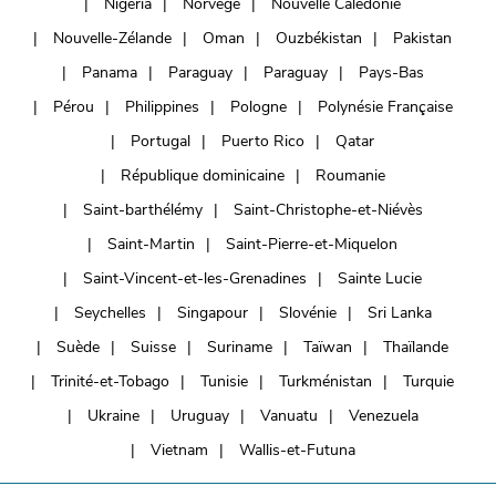
Nigéria
Norvège
Nouvelle Calédonie
Nouvelle-Zélande
Oman
Ouzbékistan
Pakistan
Panama
Paraguay
Paraguay
Pays-Bas
Pérou
Philippines
Pologne
Polynésie Française
Portugal
Puerto Rico
Qatar
République dominicaine
Roumanie
Saint-barthélémy
Saint-Christophe-et-Niévès
Saint-Martin
Saint-Pierre-et-Miquelon
Saint-Vincent-et-les-Grenadines
Sainte Lucie
Seychelles
Singapour
Slovénie
Sri Lanka
Suède
Suisse
Suriname
Taïwan
Thaïlande
Trinité-et-Tobago
Tunisie
Turkménistan
Turquie
Ukraine
Uruguay
Vanuatu
Venezuela
Vietnam
Wallis-et-Futuna