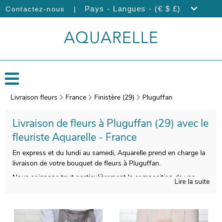
|
Pays - Langues - (€ $ £)
Contactez-nous
Livraison fleurs
France
Finistère (29)
Pluguffan
Livraison de fleurs à Pluguffan (29) avec le
fleuriste Aquarelle - France
En express et du lundi au samedi, Aquarelle prend en charge la
livraison de votre bouquet de fleurs à Pluguffan.
Nous soignons tout particulièrement la composition de vos
Lire la suite
bouquets de fleurs, pour vous donner entière satisfaction.
Àprès sa réalisation, un vase de protection viendra envelopper
votre bouquet. Àvant de l’expédier, votre bouquet sera pris en
photo. Ensuite, nous vous ferons parvenir cette photo par e-