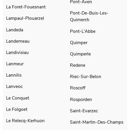
Pont-Aven
La Foret-Fouesnant
Pont-De-Buis-Les-
Lampaul-Plouarzel
Quimerch
Landeda
Pont-L'Abbe
Landerneau
Quimper
Landivisiau
Quimperle
Lanmeur
Redene
Lannilis
Riec-Sur-Belon
Lanveoc
Roscoff
Le Conquet
Rosporden
Le Folgoet
Saint-Evarzec
Le Relecq-Kerhuon
Saint-Martin-Des-Champs