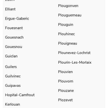
Plougonven
Elliant
Plouguerneau
Ergue-Gaberic
Plouguin
Fouesnant
Plouhinec
Gouesnach
Plouigneau
Gouesnou
Plounevez-Lochrist
Guiclan
Plourin-Les-Morlaix
Guilers
Plouvien
Guilvinec
Plouvorn
Guipavas
Plouzane
Hopital-Camfrout
Plozevet
Kerlouan