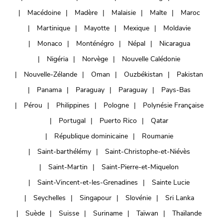
Macédoine
Madère
Malaisie
Malte
Maroc
Martinique
Mayotte
Mexique
Moldavie
Monaco
Monténégro
Népal
Nicaragua
Nigéria
Norvège
Nouvelle Calédonie
Nouvelle-Zélande
Oman
Ouzbékistan
Pakistan
Panama
Paraguay
Paraguay
Pays-Bas
Pérou
Philippines
Pologne
Polynésie Française
Portugal
Puerto Rico
Qatar
République dominicaine
Roumanie
Saint-barthélémy
Saint-Christophe-et-Niévès
Saint-Martin
Saint-Pierre-et-Miquelon
Saint-Vincent-et-les-Grenadines
Sainte Lucie
Seychelles
Singapour
Slovénie
Sri Lanka
Suède
Suisse
Suriname
Taïwan
Thaïlande