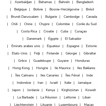
Azerbaïdjan
Bahamas
Bahreïn
Bangladesh
Belgique
Bolivie
Bosnie-Herzégovine
Brésil
Brunéi Darussalam
Bulgarie
Cambodge
Canada
Chili
Chine
Chypre
Colombie
Corée du Sud
Costa Rica
Croatie
Cuba
Curaçao
Danemark
Égypte
El Salvador
Émirats arabes unis
Équateur
Espagne
Estonie
Etats-Unis
Fidji
Finlande
Géorgie
Gibraltar
Grèce
Guadeloupe
Guyane
Honduras
Hong Kong
Hongrie
Ile Maurice
Iles Baléares
Îles Caïmans
Iles Canaries
Îles Féroé
Inde
Indonésie
Iran
Israël
Italie
Jamaïque
Japon
Jordanie
Kenya
Kirghizistan
Koweït
La Barbade
La Réunion
Lettonie
Liban
Liechtenstein
Lituanie
Luxembourg
Macao