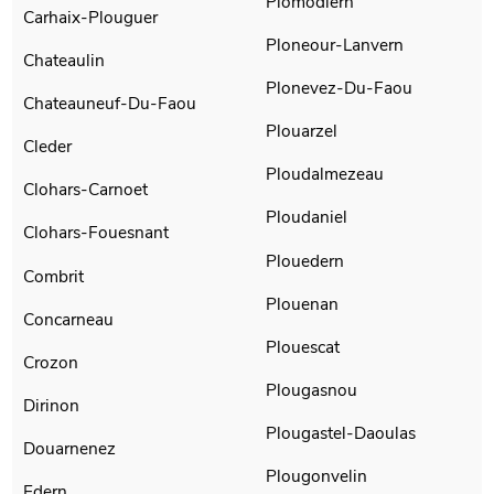
Plomodiern
Carhaix-Plouguer
Ploneour-Lanvern
Chateaulin
Plonevez-Du-Faou
Chateauneuf-Du-Faou
Plouarzel
Cleder
Ploudalmezeau
Clohars-Carnoet
Ploudaniel
Clohars-Fouesnant
Plouedern
Combrit
Plouenan
Concarneau
Plouescat
Crozon
Plougasnou
Dirinon
Plougastel-Daoulas
Douarnenez
Plougonvelin
Edern