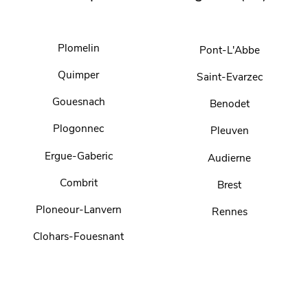
Plomelin
Pont-L'Abbe
Quimper
Saint-Evarzec
Gouesnach
Benodet
Plogonnec
Pleuven
Ergue-Gaberic
Audierne
Combrit
Brest
Ploneour-Lanvern
Rennes
Clohars-Fouesnant