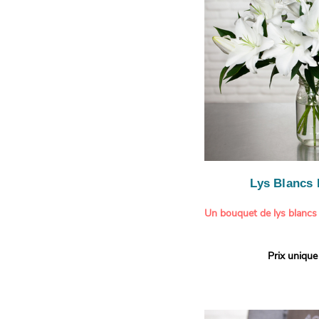
légère.
Lys Blancs
Un bouquet de lys blancs
Offrez un bouquet d’excep
Prix unique
élégante composition de l
Aquarelle.
Réputés pour leur parfum 
naturelle, les lys apporte
pureté et de raffinement à