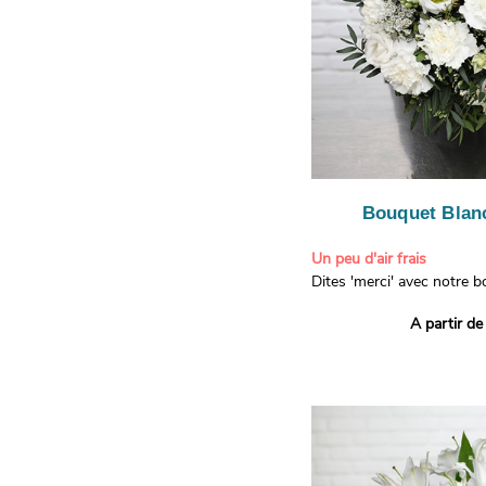
Bouquet Blanc
Un peu d'air frais
Dites 'merci' avec notre 
printanier ! Composé de lis
A partir de
de limonium blanc, ce bou
élégance raffinée et une f
apporteront un sourire à 
recevront. Les lisianthus 
gratitude et la reconnaissa
symbolisent l'amour et l'a
le limonium blanc ajoute u