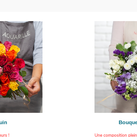
uin
Bouque
urs !
Une composition plei