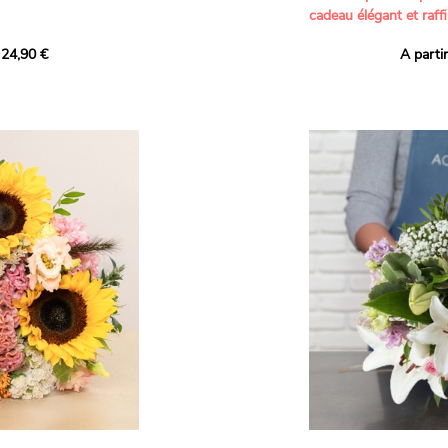
cadeau élégant et raffi
a part belle aux teintes
 24,90 €
A parti
né garanti. Un
Offrez un bouquet dél
icolores aux variétés
par nos artisans fleur
es, parfait pour
plus tendres attention
nds bonheurs.
Les roses branchues b
ua', 'Red Calypso',
création une touche d
ld Calypso', connues
romantisme, tandis que
eurs teintes
un parfum délicat et u
 épanouissement de
poétique. Le gypsophile
envelopper l’ensemble
s dans un bouquet de
les lisianthus ajouten
raffinement à cette ha
Chaque tige a été sél
de roses roses,
composer un bouquet 
charme et de délicates
r structurer
entre volume, finesse 
florale est idéale pour
moments de vie avec g
e joyeux et coloré