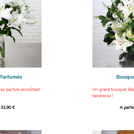
généreuse, parfaite p
- Gâter un proche pou
particulière à un proch
- Célébrer une occasio
- Faire plaisir à un am
Il contient :
- Exprimer une atmos
- Des hortensias color
colorée dans votre inté
varier selon l’arrivage)
- Des fleurs à grosse 
Tableau :
Paul Signac,
coucher de soleil au b
À offrir pour :
Crédits photo :
classic
- Célébrer un annivers
Photo
- Remercier avec pan
- Apporter une touche
vacances
 Parfumés
Bouque
- Offrir un cadeau col
 au parfum envoûtant
Un grand bouquet élég
tendresse !
tion avec cette
 32,90 €
A parti
ys blancs signée
Offrez un instant de 
aux teintes tendres et
intense et leur grâce
fleuristes ont imagin
nt une touche de
effet grandiose. Un g
 tout intérieur. Ce
blanches, symbole de s