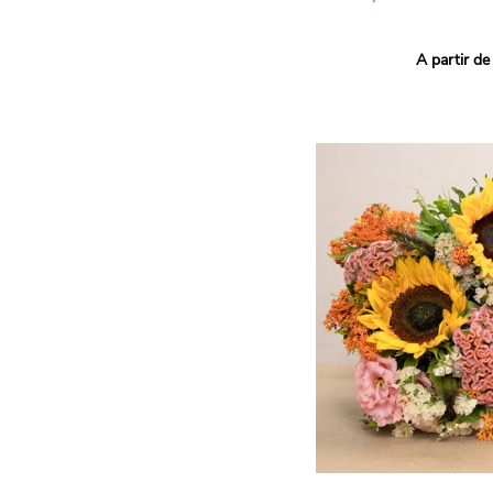
Ce bouquet Arlequin fait l
A partir de
vives pour un effet vitami
assortiment de roses mult
soigneusement sélectionné
célébrer les petits et gra
Retrouvez les variétés 'Aq
'Tropical Amazone' et 'Wi
pour leur tenue en vase, l
incroyables et le parfait
leurs boutons.
Une explosion de couleur
roses fraîches !
Il contient :
- Un mélange harmonieux 
rouges, jaunes et orange
- Quelques feuillages pou
À offrir pour :
- Souhaiter un anniversair