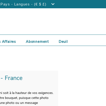
Pays - Langues - (€ $ £)
 Affaires
Abonnement
Deuil
 - France
ni soit à la hauteur de vos exigences.
otre bouquet, puisque cette photo
es une photo ou un message