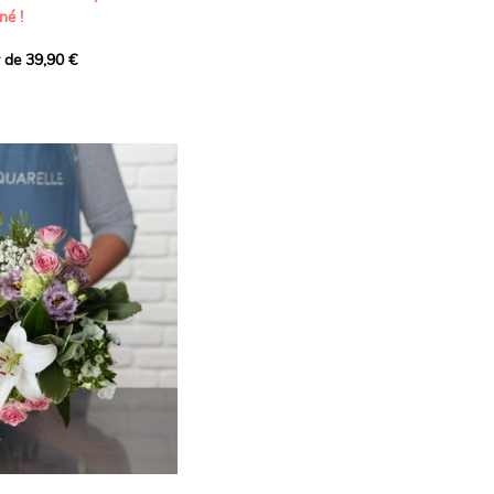
né !
r de 39,90 €
icat et généreux, imaginé
istes pour transmettre vos
s.
lanches apportent à cette
e pureté et de
 les giroflées dévoilent
ne allure naturellement
, léger et aérien, vient
 de douceur, pendant que
t une note d’élégance et de
rmonie florale.
ectionnée avec soin pour
lumineux, plein de
se. Avec son bel équilibre
et parfum, cette création
 célébrer les plus beaux
râce et émotion.