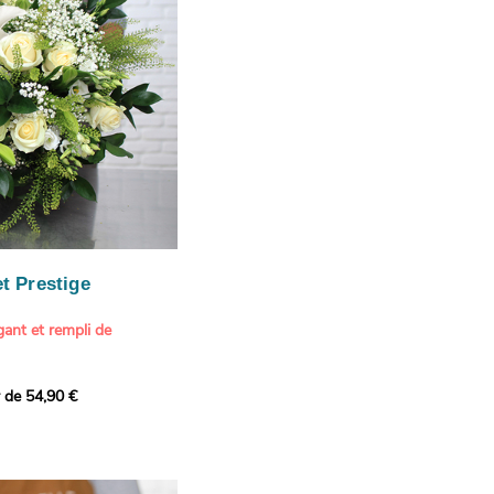
our marquer une attention
r son anniversaire
e.
n spéciale
ateur d'art et de peinture
phère méditerranéenne et
és (les couleurs peuvent
rieur.
tête, au charme intemporel
Vue de Saint-Tropez,
ois de pins
, 1888
paintings / Alamy Stock
aire
ache
 florale à une maison de
t Prestige
oré.
ant et rempli de
r de 54,90 €
douceur avec ce bouquet
 lumineuses. Nos artisans
é une composition pour un
rand bouquet de fleurs
incérité et de délicatesse