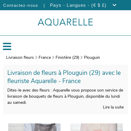
|
Pays - Langues - (€ $ £)
Contactez-nous
Livraison fleurs
France
Finistère (29)
Plouguin
Livraison de fleurs à Plouguin (29) avec le
fleuriste Aquarelle - France
Dites-le avec des fleurs : Aquarelle vous propose son service de
livraison de bouquets de fleurs à Plouguin, disponible du lundi
au samedi.
Lire la suite
La manufacture française d’Aquarelle réalisera votre bouquet
avec tout le savoir-faire qu’il mérite. Àprès sa réalisation, un
vase de transport viendra emballer votre composition florale.
Àvant son envoi, une photographie de votre bouquet sera prise.