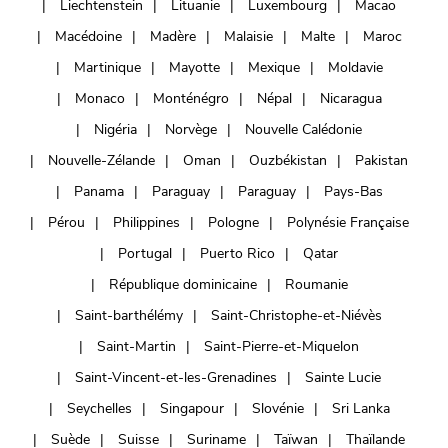
Liechtenstein
Lituanie
Luxembourg
Macao
Macédoine
Madère
Malaisie
Malte
Maroc
Martinique
Mayotte
Mexique
Moldavie
Monaco
Monténégro
Népal
Nicaragua
Nigéria
Norvège
Nouvelle Calédonie
Nouvelle-Zélande
Oman
Ouzbékistan
Pakistan
Panama
Paraguay
Paraguay
Pays-Bas
Pérou
Philippines
Pologne
Polynésie Française
Portugal
Puerto Rico
Qatar
République dominicaine
Roumanie
Saint-barthélémy
Saint-Christophe-et-Niévès
Saint-Martin
Saint-Pierre-et-Miquelon
Saint-Vincent-et-les-Grenadines
Sainte Lucie
Seychelles
Singapour
Slovénie
Sri Lanka
Suède
Suisse
Suriname
Taïwan
Thaïlande