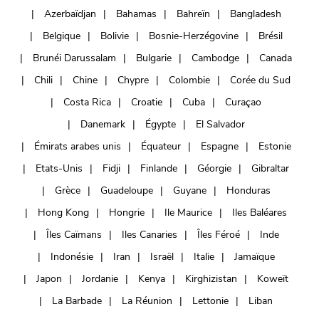
Azerbaïdjan
Bahamas
Bahreïn
Bangladesh
Belgique
Bolivie
Bosnie-Herzégovine
Brésil
Brunéi Darussalam
Bulgarie
Cambodge
Canada
Chili
Chine
Chypre
Colombie
Corée du Sud
Costa Rica
Croatie
Cuba
Curaçao
Danemark
Égypte
El Salvador
Émirats arabes unis
Équateur
Espagne
Estonie
Etats-Unis
Fidji
Finlande
Géorgie
Gibraltar
Grèce
Guadeloupe
Guyane
Honduras
Hong Kong
Hongrie
Ile Maurice
Iles Baléares
Îles Caïmans
Iles Canaries
Îles Féroé
Inde
Indonésie
Iran
Israël
Italie
Jamaïque
Japon
Jordanie
Kenya
Kirghizistan
Koweït
La Barbade
La Réunion
Lettonie
Liban