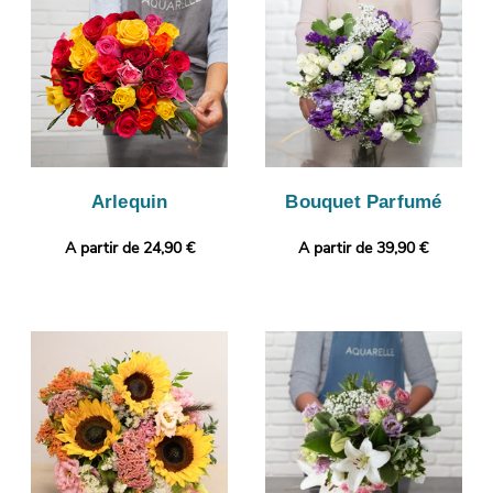
Nous vous ferons ensuite parvenir cette photographie de
manière à ce que vous puissiez vous assurer que le bouquet qui
sera reçu par le destinataire correspond à celui que vous avez
commandé. L’envoi sera ensuite effectué. Rendez votre présent
plus original encore avec une photo ou un message de votre
choix.
Arlequin
Bouquet Parfumé
A partir de 24,90 €
A partir de 39,90 €