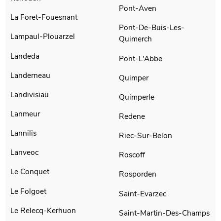
Pont-Aven
La Foret-Fouesnant
Pont-De-Buis-Les-
Lampaul-Plouarzel
Quimerch
Landeda
Pont-L'Abbe
Landerneau
Quimper
Landivisiau
Quimperle
Lanmeur
Redene
Lannilis
Riec-Sur-Belon
Lanveoc
Roscoff
Le Conquet
Rosporden
Le Folgoet
Saint-Evarzec
Le Relecq-Kerhuon
Saint-Martin-Des-Champs