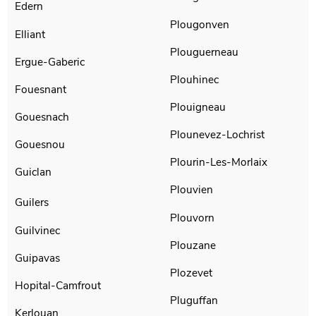
Edern
Plougonven
Elliant
Plouguerneau
Ergue-Gaberic
Plouhinec
Fouesnant
Plouigneau
Gouesnach
Plounevez-Lochrist
Gouesnou
Plourin-Les-Morlaix
Guiclan
Plouvien
Guilers
Plouvorn
Guilvinec
Plouzane
Guipavas
Plozevet
Hopital-Camfrout
Pluguffan
Kerlouan