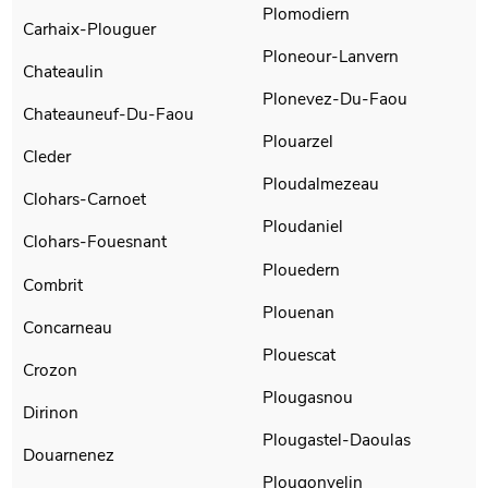
Plomodiern
Carhaix-Plouguer
Ploneour-Lanvern
Chateaulin
Plonevez-Du-Faou
Chateauneuf-Du-Faou
Plouarzel
Cleder
Ploudalmezeau
Clohars-Carnoet
Ploudaniel
Clohars-Fouesnant
Plouedern
Combrit
Plouenan
Concarneau
Plouescat
Crozon
Plougasnou
Dirinon
Plougastel-Daoulas
Douarnenez
Plougonvelin