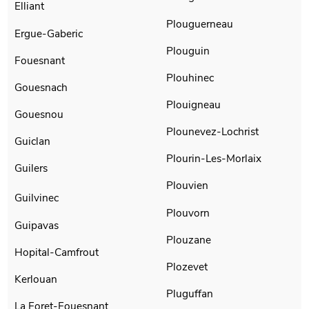
Elliant
Plouguerneau
Ergue-Gaberic
Plouguin
Fouesnant
Plouhinec
Gouesnach
Plouigneau
Gouesnou
Plounevez-Lochrist
Guiclan
Plourin-Les-Morlaix
Guilers
Plouvien
Guilvinec
Plouvorn
Guipavas
Plouzane
Hopital-Camfrout
Plozevet
Kerlouan
Pluguffan
La Foret-Fouesnant