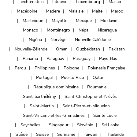
Liechtenstein
Lituanie
Luxembourg
Macao
Macédoine
Madère
Malaisie
Malte
Maroc
Martinique
Mayotte
Mexique
Moldavie
Monaco
Monténégro
Népal
Nicaragua
Nigéria
Norvège
Nouvelle Calédonie
Nouvelle-Zélande
Oman
Ouzbékistan
Pakistan
Panama
Paraguay
Paraguay
Pays-Bas
Pérou
Philippines
Pologne
Polynésie Française
Portugal
Puerto Rico
Qatar
République dominicaine
Roumanie
Saint-barthélémy
Saint-Christophe-et-Niévès
Saint-Martin
Saint-Pierre-et-Miquelon
Saint-Vincent-et-les-Grenadines
Sainte Lucie
Seychelles
Singapour
Slovénie
Sri Lanka
Suède
Suisse
Suriname
Taïwan
Thaïlande