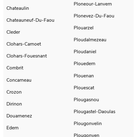
Ploneour-Lanvern
Chateaulin
Plonevez-Du-Faou
Chateauneuf-Du-Faou
Plouarzel
Cleder
Ploudalmezeau
Clohars-Carnoet
Ploudaniel
Clohars-Fouesnant
Plouedern
Combrit
Plouenan
Concarneau
Plouescat
Crozon
Plougasnou
Dirinon
Plougastel-Daoulas
Douarnenez
Plougonvelin
Edern
Plougonven