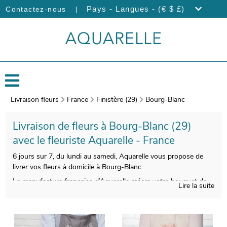
|
Pays - Langues - (€ $ £)
Contactez-nous
Livraison fleurs
France
Finistère (29)
Bourg-Blanc
Livraison de fleurs à Bourg-Blanc (29)
avec le fleuriste Aquarelle - France
6 jours sur 7, du lundi au samedi, Aquarelle vous propose de
livrer vos fleurs à domicile à Bourg-Blanc.
La manufacture française d’Aquarelle créera votre bouquet de
Lire la suite
fleurs avec un véritable savoir-faire. Votre bouquet sera ensuite
empaqueté, et une photo de l’ensemble sera prise, après avoir
utilisé un vase de transport pour sa protection. Cette
photographie vous est ensuite envoyée via votre boîte mail de