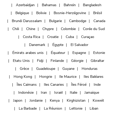
Azerbaïdjan
Bahamas
Bahreïn
Bangladesh
Belgique
Bolivie
Bosnie-Herzégovine
Brésil
Brunéi Darussalam
Bulgarie
Cambodge
Canada
Chili
Chine
Chypre
Colombie
Corée du Sud
Costa Rica
Croatie
Cuba
Curaçao
Danemark
Égypte
El Salvador
Émirats arabes unis
Équateur
Espagne
Estonie
Etats-Unis
Fidji
Finlande
Géorgie
Gibraltar
Grèce
Guadeloupe
Guyane
Honduras
Hong Kong
Hongrie
Ile Maurice
Iles Baléares
Îles Caïmans
Iles Canaries
Îles Féroé
Inde
Indonésie
Iran
Israël
Italie
Jamaïque
Japon
Jordanie
Kenya
Kirghizistan
Koweït
La Barbade
La Réunion
Lettonie
Liban