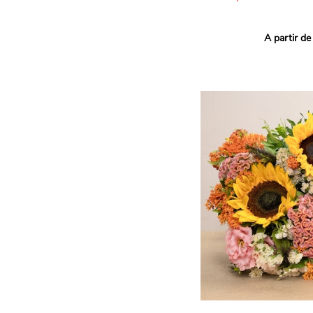
Ce bouquet Arlequin fait l
A partir de
vives pour un effet vitami
assortiment de roses mult
soigneusement sélectionné
célébrer les petits et gra
Retrouvez les variétés 'Aq
'Tropical Amazone' et 'Wi
pour leur tenue en vase, l
incroyables et le parfait
leurs boutons.
Une explosion de couleur
roses fraîches !
Il contient :
- Un mélange harmonieux 
rouges, jaunes et orange
- Quelques feuillages pou
À offrir pour :
- Souhaiter un anniversair