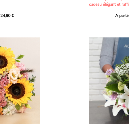
cadeau élégant et raffi
a part belle aux teintes
 24,90 €
A parti
né garanti. Un
Offrez un bouquet dél
icolores aux variétés
par nos artisans fleur
es, parfait pour
plus tendres attention
nds bonheurs.
Les roses branchues b
ua', 'Red Calypso',
création une touche d
ld Calypso', connues
romantisme, tandis que
eurs teintes
un parfum délicat et u
 épanouissement de
poétique. Le gypsophile
envelopper l’ensemble
s dans un bouquet de
les lisianthus ajouten
raffinement à cette ha
Chaque tige a été sél
de roses roses,
composer un bouquet 
charme et de délicates
r structurer
entre volume, finesse 
florale est idéale pour
moments de vie avec g
e joyeux et coloré