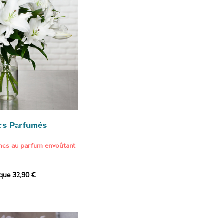
cs Parfumés
ancs au parfum envoûtant
xception avec cette
ique 32,90 €
de lys blancs signée
fum intense et leur grâce
ortent une touche de
t à tout intérieur. Ce