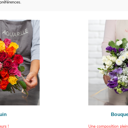
préférences.
uin
Bouque
urs !
Une composition plei