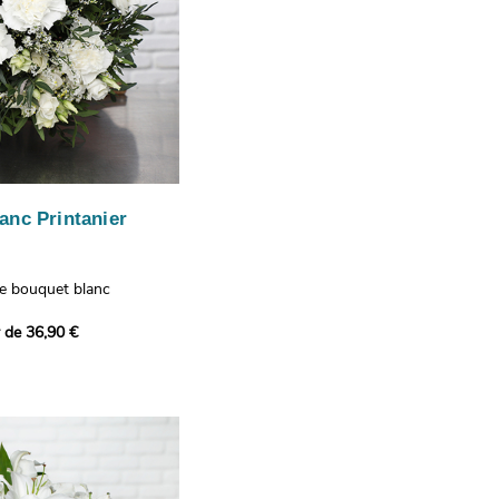
anc Printanier
re bouquet blanc
 lisianthus, d'oeillets et
r de 36,90 €
 bouquet offre une
e fraîcheur printanière qui
 à tous ceux qui le
hus représentent la
issance, les oeillets
 l'admiration, tandis que
te une touche délicate et