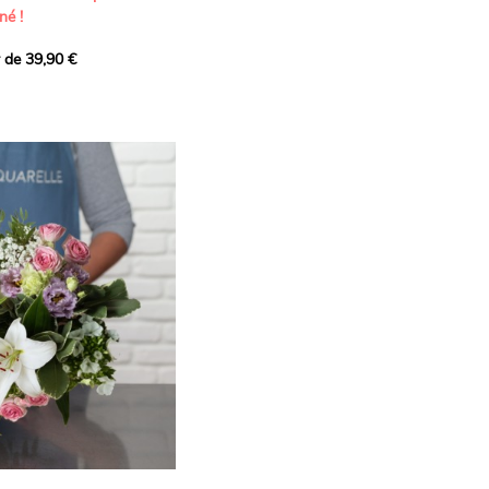
né !
r de 39,90 €
icat et généreux, imaginé
istes pour transmettre vos
s.
lanches apportent à cette
e pureté et de
 les giroflées dévoilent
ne allure naturellement
, léger et aérien, vient
 de douceur, pendant que
t une note d’élégance et de
rmonie florale.
ectionnée avec soin pour
lumineux, plein de
se. Avec son bel équilibre
et parfum, cette création
 célébrer les plus beaux
râce et émotion.