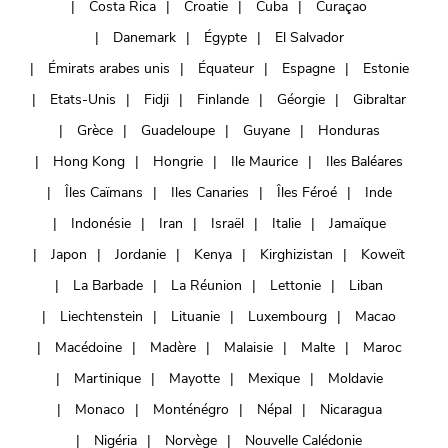
Costa Rica
Croatie
Cuba
Curaçao
Danemark
Égypte
El Salvador
Émirats arabes unis
Équateur
Espagne
Estonie
Etats-Unis
Fidji
Finlande
Géorgie
Gibraltar
Grèce
Guadeloupe
Guyane
Honduras
Hong Kong
Hongrie
Ile Maurice
Iles Baléares
Îles Caïmans
Iles Canaries
Îles Féroé
Inde
Indonésie
Iran
Israël
Italie
Jamaïque
Japon
Jordanie
Kenya
Kirghizistan
Koweït
La Barbade
La Réunion
Lettonie
Liban
Liechtenstein
Lituanie
Luxembourg
Macao
Macédoine
Madère
Malaisie
Malte
Maroc
Martinique
Mayotte
Mexique
Moldavie
Monaco
Monténégro
Népal
Nicaragua
Nigéria
Norvège
Nouvelle Calédonie