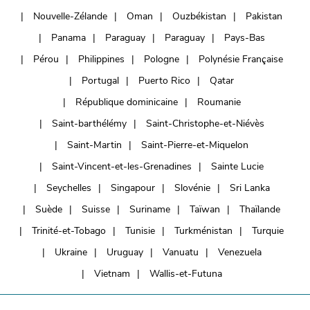
Nouvelle-Zélande
Oman
Ouzbékistan
Pakistan
Panama
Paraguay
Paraguay
Pays-Bas
Pérou
Philippines
Pologne
Polynésie Française
Portugal
Puerto Rico
Qatar
République dominicaine
Roumanie
Saint-barthélémy
Saint-Christophe-et-Niévès
Saint-Martin
Saint-Pierre-et-Miquelon
Saint-Vincent-et-les-Grenadines
Sainte Lucie
Seychelles
Singapour
Slovénie
Sri Lanka
Suède
Suisse
Suriname
Taïwan
Thaïlande
Trinité-et-Tobago
Tunisie
Turkménistan
Turquie
Ukraine
Uruguay
Vanuatu
Venezuela
Vietnam
Wallis-et-Futuna