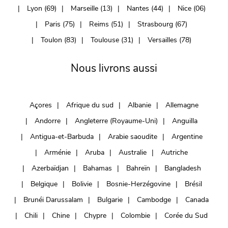
Lyon (69)
Marseille (13)
Nantes (44)
Nice (06)
Paris (75)
Reims (51)
Strasbourg (67)
Toulon (83)
Toulouse (31)
Versailles (78)
Nous livrons aussi
Açores
Afrique du sud
Albanie
Allemagne
Andorre
Angleterre (Royaume-Uni)
Anguilla
Antigua-et-Barbuda
Arabie saoudite
Argentine
Arménie
Aruba
Australie
Autriche
Azerbaïdjan
Bahamas
Bahreïn
Bangladesh
Belgique
Bolivie
Bosnie-Herzégovine
Brésil
Brunéi Darussalam
Bulgarie
Cambodge
Canada
Chili
Chine
Chypre
Colombie
Corée du Sud