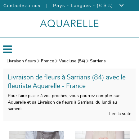
|
Pays - Langues - (€ $ £)
Contactez-nous
Livraison fleurs
France
Vaucluse (84)
Sarrians
Livraison de fleurs à Sarrians (84) avec le
fleuriste Aquarelle - France
Pour faire plaisir à vos proches, vous pourrez compter sur
Aquarelle et sa Livraison de fleurs à Sarrians, du lundi au
samedi.
Lire la suite
Nous prenons particulièrement soin de la composition de vos
bouquets de fleurs, pour que le produit fini soit à la hauteur de
vos souhaits. Àprès sa réalisation, un vase de transport viendra
emballer votre composition florale. Àvant de l’expédier, votre