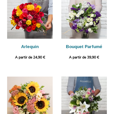
bouquet sera photographié. Vous recevrez ensuite cette photo
par e-mail de manière à ce que vous puissiez vous assurer que
le bouquet que nous avons composé est le même que celui que
vous avez sélectionné. Puis, il sera envoyé très rapidement à
Sarrians. Personnalisez votre cadeau avec une photo ou un
message de votre choix.
Arlequin
Bouquet Parfumé
A partir de 24,90 €
A partir de 39,90 €