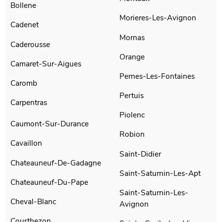
Bollene
Morieres-Les-Avignon
Cadenet
Mornas
Caderousse
Orange
Camaret-Sur-Aigues
Pernes-Les-Fontaines
Caromb
Pertuis
Carpentras
Piolenc
Caumont-Sur-Durance
Robion
Cavaillon
Saint-Didier
Chateauneuf-De-Gadagne
Saint-Saturnin-Les-Apt
Chateauneuf-Du-Pape
Saint-Saturnin-Les-
Cheval-Blanc
Avignon
Courthezon