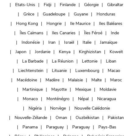
Etats-Unis
Fidji
Finlande
Géorgie
Gibraltar
Grèce
Guadeloupe
Guyane
Honduras
Hong Kong
Hongrie
Ile Maurice
Iles Baléares
Îles Caïmans
Iles Canaries
Îles Féroé
Inde
Indonésie
Iran
Israël
Italie
Jamaïque
Japon
Jordanie
Kenya
Kirghizistan
Koweït
La Barbade
La Réunion
Lettonie
Liban
Liechtenstein
Lituanie
Luxembourg
Macao
Macédoine
Madère
Malaisie
Malte
Maroc
Martinique
Mayotte
Mexique
Moldavie
Monaco
Monténégro
Népal
Nicaragua
Nigéria
Norvège
Nouvelle Calédonie
Nouvelle-Zélande
Oman
Ouzbékistan
Pakistan
Panama
Paraguay
Paraguay
Pays-Bas