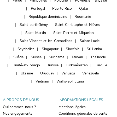
Pérou
Philippines
Pologne
Polynésie Française
Portugal
Puerto Rico
Qatar
République dominicaine
Roumanie
Saint-barthélémy
Saint-Christophe-et-Niévès
Saint-Martin
Saint-Pierre-et-Miquelon
Saint-Vincent-et-les-Grenadines
Sainte Lucie
Seychelles
Singapour
Slovénie
Sri Lanka
Suède
Suisse
Suriname
Taïwan
Thaïlande
Trinité-et-Tobago
Tunisie
Turkménistan
Turquie
Ukraine
Uruguay
Vanuatu
Venezuela
Vietnam
Wallis-et-Futuna
A PROPOS DE NOUS
INFORMATIONS LEGALES
Qui sommes-nous ?
Mentions légales
Nos engagements
Conditions générales de vente