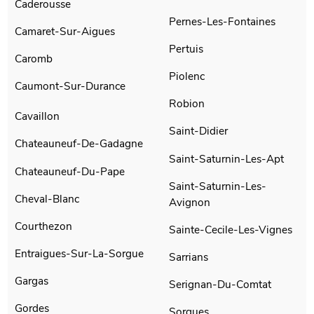
Caderousse
Pernes-Les-Fontaines
Camaret-Sur-Aigues
Pertuis
Caromb
Piolenc
Caumont-Sur-Durance
Robion
Cavaillon
Saint-Didier
Chateauneuf-De-Gadagne
Saint-Saturnin-Les-Apt
Chateauneuf-Du-Pape
Saint-Saturnin-Les-
Cheval-Blanc
Avignon
Courthezon
Sainte-Cecile-Les-Vignes
Entraigues-Sur-La-Sorgue
Sarrians
Gargas
Serignan-Du-Comtat
Gordes
Sorgues