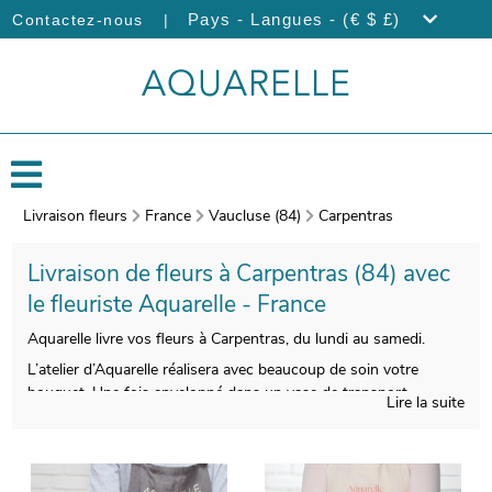
|
Pays - Langues - (€ $ £)
Contactez-nous
Livraison fleurs
France
Vaucluse (84)
Carpentras
Livraison de fleurs à Carpentras (84) avec
le fleuriste Aquarelle - France
Aquarelle livre vos fleurs à Carpentras, du lundi au samedi.
L’atelier d’Aquarelle réalisera avec beaucoup de soin votre
bouquet. Une fois enveloppé dans un vase de transport,
Lire la suite
spécialement créé à cet effet, une photo de votre bouquet sera
prise. Vous aurez ensuite la faculté de visualiser le style de
votre bouquet, puisque cette photo vous sera envoyée. C’est
alors que sera organisé son envoi à Carpentras. Vous souhaitez