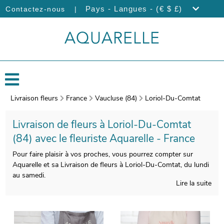
|
Pays - Langues - (€ $ £)
Contactez-nous
Livraison fleurs
France
Vaucluse (84)
Loriol-Du-Comtat
Livraison de fleurs à Loriol-Du-Comtat
(84) avec le fleuriste Aquarelle - France
Pour faire plaisir à vos proches, vous pourrez compter sur
Aquarelle et sa Livraison de fleurs à Loriol-Du-Comtat, du lundi
au samedi.
Lire la suite
Les fleuristes Aquarelle confectionneront avec beaucoup de
soin votre bouquet. Àprès sa confection, nous prendrons une
photo de votre composition florale. Vous pourrez recevoir
ensuite cette photo par e-mail afin de vous assurer de la