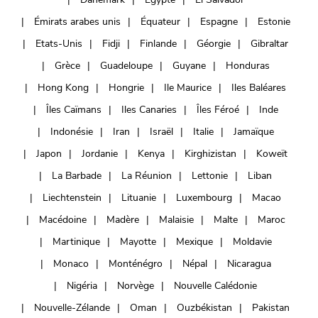
Émirats arabes unis
Équateur
Espagne
Estonie
Etats-Unis
Fidji
Finlande
Géorgie
Gibraltar
Grèce
Guadeloupe
Guyane
Honduras
Hong Kong
Hongrie
Ile Maurice
Iles Baléares
Îles Caïmans
Iles Canaries
Îles Féroé
Inde
Indonésie
Iran
Israël
Italie
Jamaïque
Japon
Jordanie
Kenya
Kirghizistan
Koweït
La Barbade
La Réunion
Lettonie
Liban
Liechtenstein
Lituanie
Luxembourg
Macao
Macédoine
Madère
Malaisie
Malte
Maroc
Martinique
Mayotte
Mexique
Moldavie
Monaco
Monténégro
Népal
Nicaragua
Nigéria
Norvège
Nouvelle Calédonie
Nouvelle-Zélande
Oman
Ouzbékistan
Pakistan