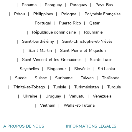
Panama
Paraguay
Paraguay
Pays-Bas
Pérou
Philippines
Pologne
Polynésie Française
Portugal
Puerto Rico
Qatar
République dominicaine
Roumanie
Saint-barthélémy
Saint-Christophe-et-Niévès
Saint-Martin
Saint-Pierre-et-Miquelon
Saint-Vincent-et-les-Grenadines
Sainte Lucie
Seychelles
Singapour
Slovénie
Sri Lanka
Suède
Suisse
Suriname
Taïwan
Thaïlande
Trinité-et-Tobago
Tunisie
Turkménistan
Turquie
Ukraine
Uruguay
Vanuatu
Venezuela
Vietnam
Wallis-et-Futuna
A PROPOS DE NOUS
INFORMATIONS LEGALES