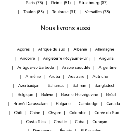
Paris (75)
Reims (51)
Strasbourg (67)
Toulon (83)
Toulouse (31)
Versailles (78)
Nous livrons aussi
Açores
Afrique du sud
Albanie
Allemagne
Andorre
Angleterre (Royaume-Uni)
Anguilla
Antigua-et-Barbuda
Arabie saoudite
Argentine
Arménie
Aruba
Australie
Autriche
Azerbaïdjan
Bahamas
Bahreïn
Bangladesh
Belgique
Bolivie
Bosnie-Herzégovine
Brésil
Brunéi Darussalam
Bulgarie
Cambodge
Canada
Chili
Chine
Chypre
Colombie
Corée du Sud
Costa Rica
Croatie
Cuba
Curaçao
Danemark
Égypte
El Salvador