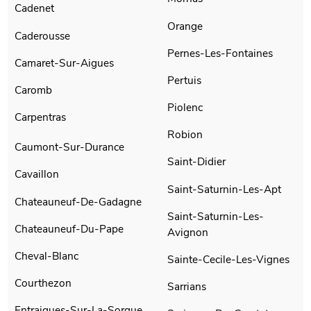
Cadenet
Orange
Caderousse
Pernes-Les-Fontaines
Camaret-Sur-Aigues
Pertuis
Caromb
Piolenc
Carpentras
Robion
Caumont-Sur-Durance
Saint-Didier
Cavaillon
Saint-Saturnin-Les-Apt
Chateauneuf-De-Gadagne
Saint-Saturnin-Les-
Chateauneuf-Du-Pape
Avignon
Cheval-Blanc
Sainte-Cecile-Les-Vignes
Courthezon
Sarrians
Entraigues-Sur-La-Sorgue