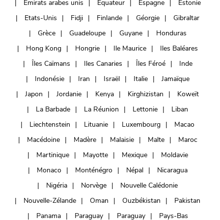
Émirats arabes unis
Équateur
Espagne
Estonie
Etats-Unis
Fidji
Finlande
Géorgie
Gibraltar
Grèce
Guadeloupe
Guyane
Honduras
Hong Kong
Hongrie
Ile Maurice
Iles Baléares
Îles Caïmans
Iles Canaries
Îles Féroé
Inde
Indonésie
Iran
Israël
Italie
Jamaïque
Japon
Jordanie
Kenya
Kirghizistan
Koweït
La Barbade
La Réunion
Lettonie
Liban
Liechtenstein
Lituanie
Luxembourg
Macao
Macédoine
Madère
Malaisie
Malte
Maroc
Martinique
Mayotte
Mexique
Moldavie
Monaco
Monténégro
Népal
Nicaragua
Nigéria
Norvège
Nouvelle Calédonie
Nouvelle-Zélande
Oman
Ouzbékistan
Pakistan
Panama
Paraguay
Paraguay
Pays-Bas