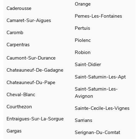
Orange
Caderousse
Pernes-Les-Fontaines
Camaret-Sur-Aigues
Pertuis
Caromb
Piolenc
Carpentras
Robion
Caumont-Sur-Durance
Saint-Didier
Chateauneuf-De-Gadagne
Saint-Saturnin-Les-Apt
Chateauneuf-Du-Pape
Saint-Saturnin-Les-
Cheval-Blanc
Avignon
Courthezon
Sainte-Cecile-Les-Vignes
Entraigues-Sur-La-Sorgue
Sarrians
Gargas
Serignan-Du-Comtat