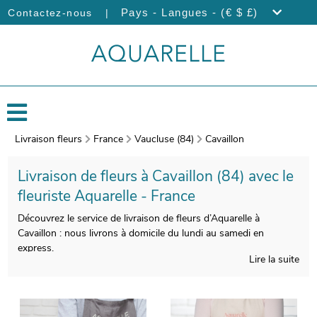
|
Pays - Langues - (€ $ £)
Contactez-nous
Livraison fleurs
France
Vaucluse (84)
Cavaillon
Livraison de fleurs à Cavaillon (84) avec le
fleuriste Aquarelle - France
Découvrez le service de livraison de fleurs d’Aquarelle à
Cavaillon : nous livrons à domicile du lundi au samedi en
express.
Lire la suite
L’atelier d’Aquarelle composera votre bouquet de fleurs avec
soin et savoir-faire. L’étape suivante est le conditionnement de
votre composition florale, et une photo de votre commande
sera prise, une fois le bouquet installé dans un contenant