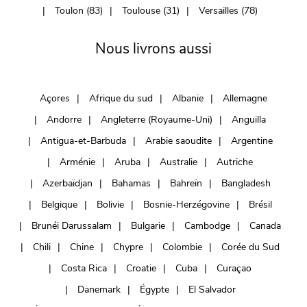
Toulon (83)
Toulouse (31)
Versailles (78)
Nous livrons aussi
Açores
Afrique du sud
Albanie
Allemagne
Andorre
Angleterre (Royaume-Uni)
Anguilla
Antigua-et-Barbuda
Arabie saoudite
Argentine
Arménie
Aruba
Australie
Autriche
Azerbaïdjan
Bahamas
Bahreïn
Bangladesh
Belgique
Bolivie
Bosnie-Herzégovine
Brésil
Brunéi Darussalam
Bulgarie
Cambodge
Canada
Chili
Chine
Chypre
Colombie
Corée du Sud
Costa Rica
Croatie
Cuba
Curaçao
Danemark
Égypte
El Salvador