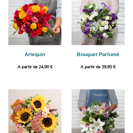
servant à son transport. Vous consulterez ensuite cette
photographie par e-mail de manière à ce que vous puissiez
vous assurer que le bouquet de fleurs envoyé sera identique à
celui que vous avez commandé. Puis, il sera envoyé dans les
meilleurs délais à Cavaillon. Envie de vous démarquer ? Selon
vos préférences, votre commande pourra être complétée par un
message personnalisé.
Arlequin
Bouquet Parfumé
A partir de 24,90 €
A partir de 39,90 €