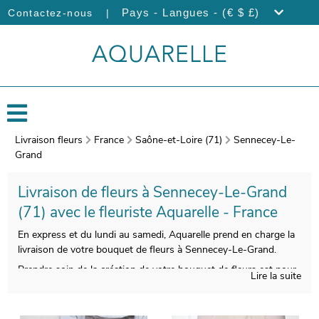
|
Pays - Langues - (€ $ £)
Contactez-nous
Livraison fleurs
France
Saône-et-Loire (71)
Sennecey-Le-
Grand
Livraison de fleurs à Sennecey-Le-Grand
(71) avec le fleuriste Aquarelle - France
En express et du lundi au samedi, Aquarelle prend en charge la
livraison de votre bouquet de fleurs à Sennecey-Le-Grand.
Prendre soin de la création de votre bouquet de fleurs est pour
Lire la suite
nous indispensable, pour que le produit fini soit à la hauteur de
vos exigences. Àprès sa composition, une photo de votre
composition florale sera prise. Enfin, nous vous ferons parvenir