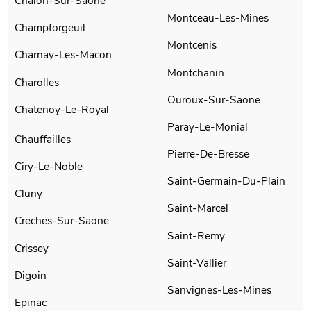
Chalon-Sur-Saone
Montceau-Les-Mines
Champforgeuil
Montcenis
Charnay-Les-Macon
Montchanin
Charolles
Ouroux-Sur-Saone
Chatenoy-Le-Royal
Paray-Le-Monial
Chauffailles
Pierre-De-Bresse
Ciry-Le-Noble
Saint-Germain-Du-Plain
Cluny
Saint-Marcel
Creches-Sur-Saone
Saint-Remy
Crissey
Saint-Vallier
Digoin
Sanvignes-Les-Mines
Epinac