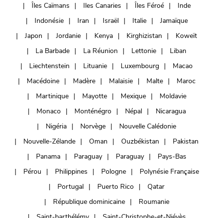
Îles Caïmans
Iles Canaries
Îles Féroé
Inde
Indonésie
Iran
Israël
Italie
Jamaïque
Japon
Jordanie
Kenya
Kirghizistan
Koweït
La Barbade
La Réunion
Lettonie
Liban
Liechtenstein
Lituanie
Luxembourg
Macao
Macédoine
Madère
Malaisie
Malte
Maroc
Martinique
Mayotte
Mexique
Moldavie
Monaco
Monténégro
Népal
Nicaragua
Nigéria
Norvège
Nouvelle Calédonie
Nouvelle-Zélande
Oman
Ouzbékistan
Pakistan
Panama
Paraguay
Paraguay
Pays-Bas
Pérou
Philippines
Pologne
Polynésie Française
Portugal
Puerto Rico
Qatar
République dominicaine
Roumanie
Saint-barthélémy
Saint-Christophe-et-Niévès