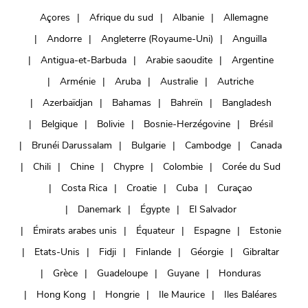
Açores
Afrique du sud
Albanie
Allemagne
Andorre
Angleterre (Royaume-Uni)
Anguilla
Antigua-et-Barbuda
Arabie saoudite
Argentine
Arménie
Aruba
Australie
Autriche
Azerbaïdjan
Bahamas
Bahreïn
Bangladesh
Belgique
Bolivie
Bosnie-Herzégovine
Brésil
Brunéi Darussalam
Bulgarie
Cambodge
Canada
Chili
Chine
Chypre
Colombie
Corée du Sud
Costa Rica
Croatie
Cuba
Curaçao
Danemark
Égypte
El Salvador
Émirats arabes unis
Équateur
Espagne
Estonie
Etats-Unis
Fidji
Finlande
Géorgie
Gibraltar
Grèce
Guadeloupe
Guyane
Honduras
Hong Kong
Hongrie
Ile Maurice
Iles Baléares