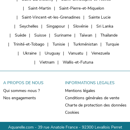
Saint-Martin
Saint-Pierre-et-Miquelon
Saint-Vincent-et-les-Grenadines
Sainte Lucie
Seychelles
Singapour
Slovénie
Sri Lanka
Suède
Suisse
Suriname
Taïwan
Thaïlande
Trinité-et-Tobago
Tunisie
Turkménistan
Turquie
Ukraine
Uruguay
Vanuatu
Venezuela
Vietnam
Wallis-et-Futuna
A PROPOS DE NOUS
INFORMATIONS LEGALES
Qui sommes-nous ?
Mentions légales
Nos engagements
Conditions générales de vente
Charte de protection des données
Cookies
Aquarelle.com - 39 rue Anatole France - 92300 Levallois Perret