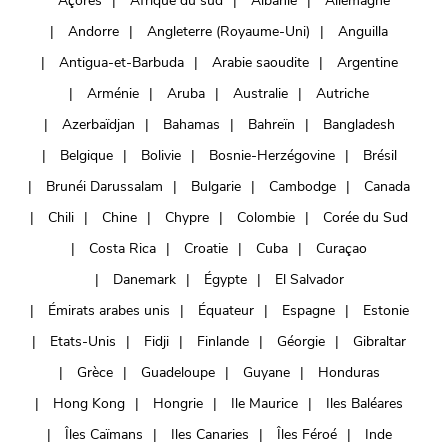
Açores
Afrique du sud
Albanie
Allemagne
Andorre
Angleterre (Royaume-Uni)
Anguilla
Antigua-et-Barbuda
Arabie saoudite
Argentine
Arménie
Aruba
Australie
Autriche
Azerbaïdjan
Bahamas
Bahreïn
Bangladesh
Belgique
Bolivie
Bosnie-Herzégovine
Brésil
Brunéi Darussalam
Bulgarie
Cambodge
Canada
Chili
Chine
Chypre
Colombie
Corée du Sud
Costa Rica
Croatie
Cuba
Curaçao
Danemark
Égypte
El Salvador
Émirats arabes unis
Équateur
Espagne
Estonie
Etats-Unis
Fidji
Finlande
Géorgie
Gibraltar
Grèce
Guadeloupe
Guyane
Honduras
Hong Kong
Hongrie
Ile Maurice
Iles Baléares
Îles Caïmans
Iles Canaries
Îles Féroé
Inde