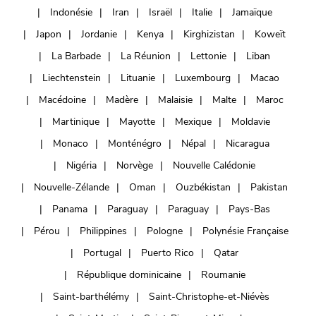
Indonésie
Iran
Israël
Italie
Jamaïque
Japon
Jordanie
Kenya
Kirghizistan
Koweït
La Barbade
La Réunion
Lettonie
Liban
Liechtenstein
Lituanie
Luxembourg
Macao
Macédoine
Madère
Malaisie
Malte
Maroc
Martinique
Mayotte
Mexique
Moldavie
Monaco
Monténégro
Népal
Nicaragua
Nigéria
Norvège
Nouvelle Calédonie
Nouvelle-Zélande
Oman
Ouzbékistan
Pakistan
Panama
Paraguay
Paraguay
Pays-Bas
Pérou
Philippines
Pologne
Polynésie Française
Portugal
Puerto Rico
Qatar
République dominicaine
Roumanie
Saint-barthélémy
Saint-Christophe-et-Niévès