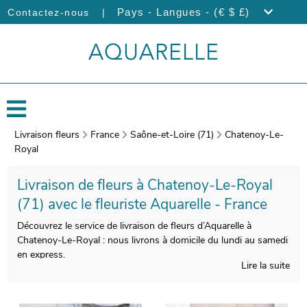
|
Pays - Langues - (€ $ £)
Contactez-nous
Livraison fleurs
France
Saône-et-Loire (71)
Chatenoy-Le-
Royal
Livraison de fleurs à Chatenoy-Le-Royal
(71) avec le fleuriste Aquarelle - France
Découvrez le service de livraison de fleurs d’Aquarelle à
Chatenoy-Le-Royal : nous livrons à domicile du lundi au samedi
en express.
Lire la suite
Nous soignons tout particulièrement la composition de vos
bouquets de fleurs, afin de satisfaire vos exigences. Àprès sa
confection, nous photographierons votre composition florale.