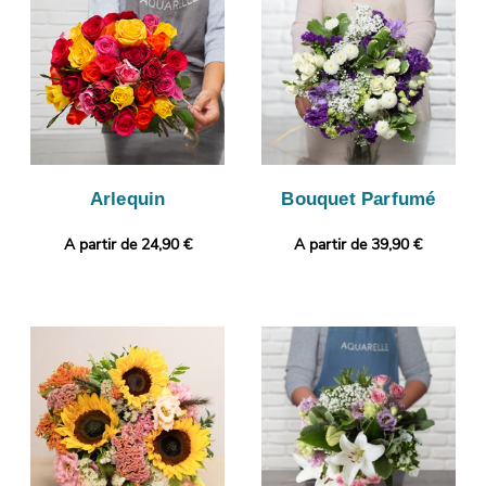
prise. Vous aurez ensuite l’opportunité de contrôler que votre
bouquet est bien conforme, puisque cette photo vous sera
envoyée. C’est alors que sera organisée sa livraison à
Chauffailles. Vous souhaitez joindre à votre bouquet une
touche plus personnelle ? Selon vos préférences, votre
commande pourra être complétée par un message
personnalisé.
Arlequin
Bouquet Parfumé
A partir de 24,90 €
A partir de 39,90 €