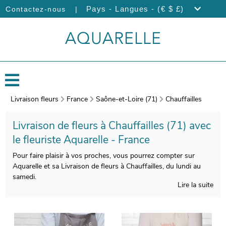
|
Pays - Langues - (€ $ £)
Contactez-nous
Livraison fleurs
France
Saône-et-Loire (71)
Chauffailles
Livraison de fleurs à Chauffailles (71) avec
le fleuriste Aquarelle - France
Pour faire plaisir à vos proches, vous pourrez compter sur
Aquarelle et sa Livraison de fleurs à Chauffailles, du lundi au
samedi.
Lire la suite
Nous soignons tout particulièrement la composition de vos
bouquets de fleurs, pour vous donner entière satisfaction.
Àprès sa confection, votre bouquet sera glissé dans un vase de
transport. Àvant l’expédition, une photo du produit fini sera