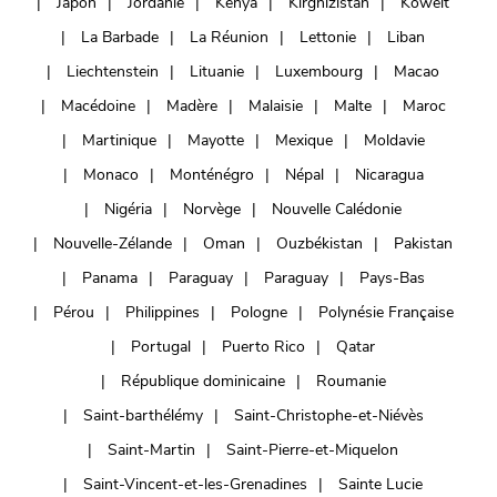
Japon
Jordanie
Kenya
Kirghizistan
Koweït
La Barbade
La Réunion
Lettonie
Liban
Liechtenstein
Lituanie
Luxembourg
Macao
Macédoine
Madère
Malaisie
Malte
Maroc
Martinique
Mayotte
Mexique
Moldavie
Monaco
Monténégro
Népal
Nicaragua
Nigéria
Norvège
Nouvelle Calédonie
Nouvelle-Zélande
Oman
Ouzbékistan
Pakistan
Panama
Paraguay
Paraguay
Pays-Bas
Pérou
Philippines
Pologne
Polynésie Française
Portugal
Puerto Rico
Qatar
République dominicaine
Roumanie
Saint-barthélémy
Saint-Christophe-et-Niévès
Saint-Martin
Saint-Pierre-et-Miquelon
Saint-Vincent-et-les-Grenadines
Sainte Lucie