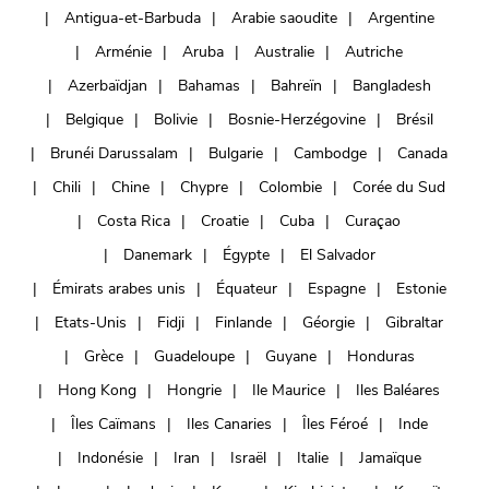
Antigua-et-Barbuda
Arabie saoudite
Argentine
Arménie
Aruba
Australie
Autriche
Azerbaïdjan
Bahamas
Bahreïn
Bangladesh
Belgique
Bolivie
Bosnie-Herzégovine
Brésil
Brunéi Darussalam
Bulgarie
Cambodge
Canada
Chili
Chine
Chypre
Colombie
Corée du Sud
Costa Rica
Croatie
Cuba
Curaçao
Danemark
Égypte
El Salvador
Émirats arabes unis
Équateur
Espagne
Estonie
Etats-Unis
Fidji
Finlande
Géorgie
Gibraltar
Grèce
Guadeloupe
Guyane
Honduras
Hong Kong
Hongrie
Ile Maurice
Iles Baléares
Îles Caïmans
Iles Canaries
Îles Féroé
Inde
Indonésie
Iran
Israël
Italie
Jamaïque