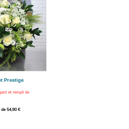
ition estivale et
our marquer une attention
r son anniversaire
e.
n spéciale
ateur d'art et de peinture
phère méditerranéenne et
és (les couleurs peuvent
rieur.
tête, au charme intemporel
Vue de Saint-Tropez,
ois de pins
, 1888
paintings / Alamy Stock
aire
ache
 florale à une maison de
t Prestige
oré.
ant et rempli de
r de 54,90 €
douceur avec ce bouquet
 lumineuses. Nos artisans
é une composition pour un
rand bouquet de fleurs