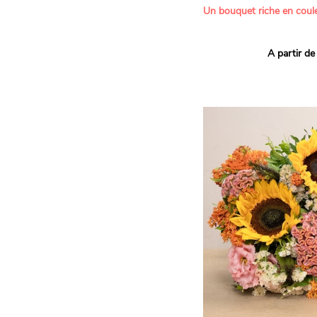
Un bouquet riche en coule
Ce bouquet Arlequin fait l
A partir de
vives pour un effet vitami
assortiment de roses mult
soigneusement sélectionné
célébrer les petits et gra
Retrouvez les variétés 'Aq
'Tropical Amazone' et 'Wi
pour leur tenue en vase, l
incroyables et le parfait
leurs boutons.
Une explosion de couleur
roses fraîches !
Il contient :
- Un mélange harmonieux 
rouges, jaunes et orange
- Quelques feuillages pou
À offrir pour :