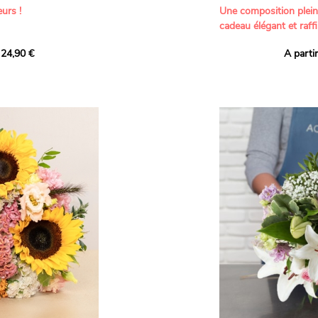
urs !
Une composition plei
cadeau élégant et raffi
a part belle aux teintes
 24,90 €
A parti
né garanti. Un
Offrez un bouquet dél
icolores aux variétés
par nos artisans fleur
es, parfait pour
plus tendres attention
nds bonheurs.
Les roses branchues b
ua', 'Red Calypso',
création une touche d
ld Calypso', connues
romantisme, tandis que
eurs teintes
un parfum délicat et u
 épanouissement de
poétique. Le gypsophile
envelopper l’ensemble
s dans un bouquet de
les lisianthus ajouten
raffinement à cette ha
Chaque tige a été sél
de roses roses,
composer un bouquet 
charme et de délicates
r structurer
entre volume, finesse 
florale est idéale pour
moments de vie avec g