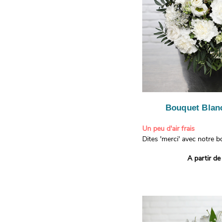
Bouquet Blanc
Un peu d'air frais
Dites 'merci' avec notre 
printanier ! Composé de lis
A partir de
de limonium blanc, ce bou
élégance raffinée et une f
apporteront un sourire à 
recevront. Les lisianthus 
gratitude et la reconnaissa
symbolisent l'amour et l'a