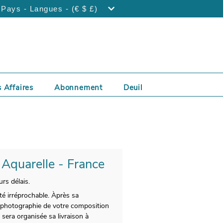
Pays - Langues - (€ $ £)
 Affaires
Abonnement
Deuil
 Aquarelle - France
rs délais.
té irréprochable. Àprès sa
e photographie de votre composition
 sera organisée sa livraison à