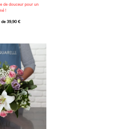
ne de douceur pour un
né !
r de 39,90 €
icat et généreux, imaginé
istes pour transmettre vos
s.
lanches apportent à cette
e pureté et de
 les giroflées dévoilent
ne allure naturellement
, léger et aérien, vient
 de douceur, pendant que
t une note d’élégance et de
rmonie florale.
ectionnée avec soin pour
lumineux, plein de
se. Avec son bel équilibre
et parfum, cette création
 célébrer les plus beaux
râce et émotion.