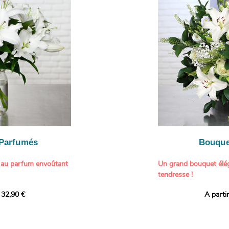
ne touche délicate et
constituent une compos
À offrir pour :
généreuse, parfaite p
- Gâter un proche pou
particulière à un proch
- Célébrer une occasio
- Faire plaisir à un am
Il contient :
- Exprimer une atmos
- Des hortensias color
colorée dans votre inté
varier selon l’arrivage)
- Des fleurs à grosse 
Tableau :
Paul Signac,
coucher de soleil au b
À offrir pour :
Crédits photo :
classic
- Célébrer un annivers
Photo
- Remercier avec pan
- Apporter une touche
vacances
 Parfumés
Bouque
- Offrir un cadeau col
 au parfum envoûtant
Un grand bouquet élég
tendresse !
tion avec cette
 32,90 €
A parti
ys blancs signée
Offrez un instant de 
aux teintes tendres et
intense et leur grâce
fleuristes ont imagin
nt une touche de
effet grandiose. Un g