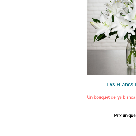
le limonium blanc ajoute u
légère.
Lys Blancs
Un bouquet de lys blancs
Offrez un bouquet d’excep
Prix unique
élégante composition de l
Aquarelle.
Réputés pour leur parfum 
naturelle, les lys apporte