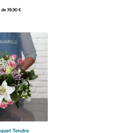
r de 39,90 €
icat et généreux, imaginé
istes pour transmettre vos
s.
lanches apportent à cette
e pureté et de
 les giroflées dévoilent
ne allure naturellement
, léger et aérien, vient
 de douceur, pendant que
t une note d’élégance et de
rmonie florale.
ectionnée avec soin pour
lumineux, plein de
se. Avec son bel équilibre
et parfum, cette création
 célébrer les plus beaux
râce et émotion.
uquet Tendre