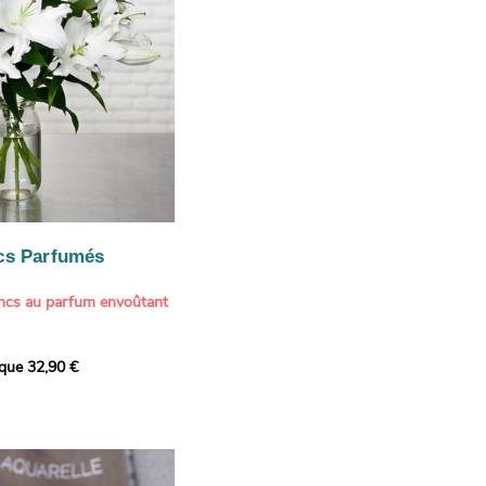
cs Parfumés
ancs au parfum envoûtant
xception avec cette
ique 32,90 €
de lys blancs signée
fum intense et leur grâce
ortent une touche de
t à tout intérieur. Ce
it autant par sa beauté