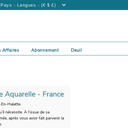
Pays - Langues - (€ $ £)
 Affaires
Abonnement
Deuil
te Aquarelle - France
-En-Halatte.
il nécessite. À l’issue de sa
ée, après vous avoir fait parvenir la
e.