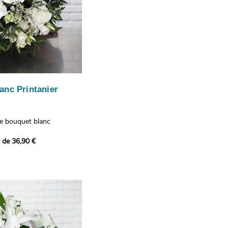
anc Printanier
re bouquet blanc
 lisianthus, d'oeillets et
r de 36,90 €
 bouquet offre une
e fraîcheur printanière qui
 à tous ceux qui le
hus représentent la
issance, les oeillets
 l'admiration, tandis que
te une touche délicate et