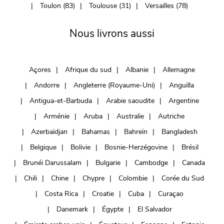
Toulon (83)
Toulouse (31)
Versailles (78)
Nous livrons aussi
Açores
Afrique du sud
Albanie
Allemagne
Andorre
Angleterre (Royaume-Uni)
Anguilla
Antigua-et-Barbuda
Arabie saoudite
Argentine
Arménie
Aruba
Australie
Autriche
Azerbaïdjan
Bahamas
Bahreïn
Bangladesh
Belgique
Bolivie
Bosnie-Herzégovine
Brésil
Brunéi Darussalam
Bulgarie
Cambodge
Canada
Chili
Chine
Chypre
Colombie
Corée du Sud
Costa Rica
Croatie
Cuba
Curaçao
Danemark
Égypte
El Salvador