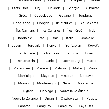
Émirats arabes unis
Équateur
Espagne
Estonie
Etats-Unis
Fidji
Finlande
Géorgie
Gibraltar
Grèce
Guadeloupe
Guyane
Honduras
Hong Kong
Hongrie
Ile Maurice
Iles Baléares
Îles Caïmans
Iles Canaries
Îles Féroé
Inde
Indonésie
Iran
Israël
Italie
Jamaïque
Japon
Jordanie
Kenya
Kirghizistan
Koweït
La Barbade
La Réunion
Lettonie
Liban
Liechtenstein
Lituanie
Luxembourg
Macao
Macédoine
Madère
Malaisie
Malte
Maroc
Martinique
Mayotte
Mexique
Moldavie
Monaco
Monténégro
Népal
Nicaragua
Nigéria
Norvège
Nouvelle Calédonie
Nouvelle-Zélande
Oman
Ouzbékistan
Pakistan
Panama
Paraguay
Paraguay
Pays-Bas