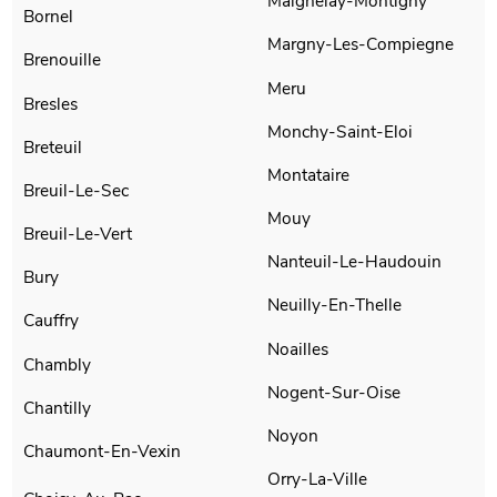
Maignelay-Montigny
Bornel
Margny-Les-Compiegne
Brenouille
Meru
Bresles
Monchy-Saint-Eloi
Breteuil
Montataire
Breuil-Le-Sec
Mouy
Breuil-Le-Vert
Nanteuil-Le-Haudouin
Bury
Neuilly-En-Thelle
Cauffry
Noailles
Chambly
Nogent-Sur-Oise
Chantilly
Noyon
Chaumont-En-Vexin
Orry-La-Ville