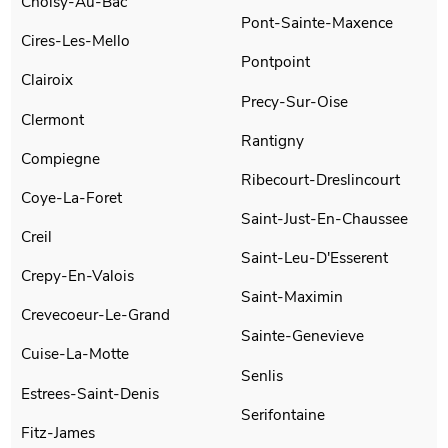
Choisy-Au-Bac
Pont-Sainte-Maxence
Cires-Les-Mello
Pontpoint
Clairoix
Precy-Sur-Oise
Clermont
Rantigny
Compiegne
Ribecourt-Dreslincourt
Coye-La-Foret
Saint-Just-En-Chaussee
Creil
Saint-Leu-D'Esserent
Crepy-En-Valois
Saint-Maximin
Crevecoeur-Le-Grand
Sainte-Genevieve
Cuise-La-Motte
Senlis
Estrees-Saint-Denis
Serifontaine
Fitz-James