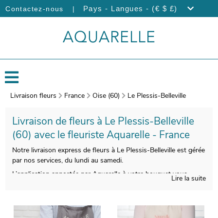
|
Pays - Langues - (€ $ £)
Contactez-nous
Livraison fleurs
France
Oise (60)
Le Plessis-Belleville
Livraison de fleurs à Le Plessis-Belleville
(60) avec le fleuriste Aquarelle - France
Notre livraison express de fleurs à Le Plessis-Belleville est gérée
par nos services, du lundi au samedi.
L’application apportée par Aquarelle à votre bouquet vous
Lire la suite
donnera l’opportunité de disposer d’une composition florale
belle à regarder et de bonne qualité. Nous l’envelopperons
ensuite dans un porte-bouquet de transport, puis votre
bouquet est pris en photo. Vous pourrez vérifier que votre