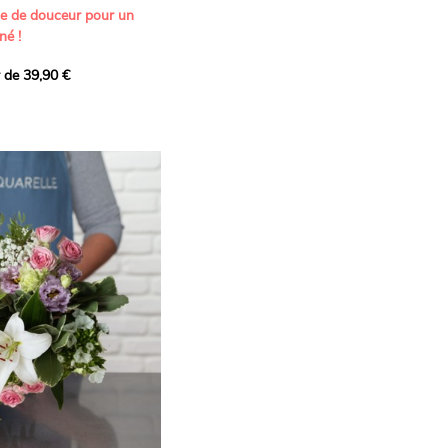
ne de douceur pour un
né !
r de 39,90 €
icat et généreux, imaginé
istes pour transmettre vos
s.
lanches apportent à cette
e pureté et de
 les giroflées dévoilent
ne allure naturellement
, léger et aérien, vient
 de douceur, pendant que
t une note d’élégance et de
rmonie florale.
ectionnée avec soin pour
lumineux, plein de
se. Avec son bel équilibre
et parfum, cette création
 célébrer les plus beaux
râce et émotion.