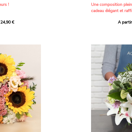
urs !
Une composition plei
cadeau élégant et raffi
a part belle aux teintes
 24,90 €
A parti
né garanti. Un
Offrez un bouquet dél
icolores aux variétés
par nos artisans fleur
es, parfait pour
plus tendres attention
nds bonheurs.
Les roses branchues b
ua', 'Red Calypso',
création une touche d
ld Calypso', connues
romantisme, tandis que
eurs teintes
un parfum délicat et u
 épanouissement de
poétique. Le gypsophile
envelopper l’ensemble
s dans un bouquet de
les lisianthus ajouten
raffinement à cette ha
Chaque tige a été sél
de roses roses,
composer un bouquet 
charme et de délicates
r structurer
entre volume, finesse 
florale est idéale pour
moments de vie avec g