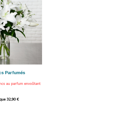
te une touche délicate et
cs Parfumés
ancs au parfum envoûtant
xception avec cette
ique 32,90 €
de lys blancs signée
fum intense et leur grâce
ortent une touche de