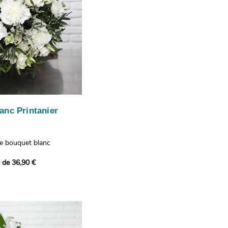
anc Printanier
re bouquet blanc
 lisianthus, d'oeillets et
r de 36,90 €
 bouquet offre une
e fraîcheur printanière qui
 à tous ceux qui le
hus représentent la
issance, les oeillets
 l'admiration, tandis que