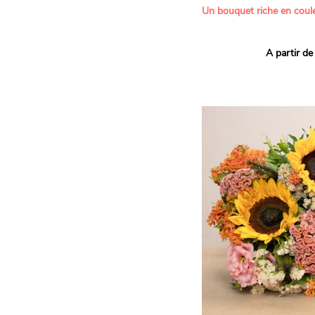
Un bouquet riche en coule
Ce bouquet Arlequin fait l
A partir de
vives pour un effet vitami
assortiment de roses mult
soigneusement sélectionné
célébrer les petits et gra
Retrouvez les variétés 'Aq
'Tropical Amazone' et 'Wi
pour leur tenue en vase, l
incroyables et le parfait
leurs boutons.
Une explosion de couleur
roses fraîches !
Il contient :
- Un mélange harmonieux 
rouges, jaunes et orange
- Quelques feuillages pou
À offrir pour :