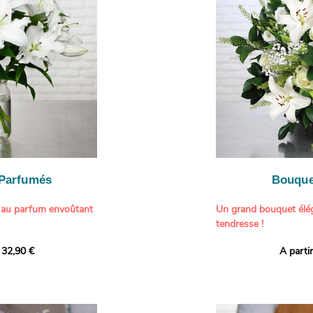
généreuse, parfaite p
- Gâter un proche pou
particulière à un proch
- Célébrer une occasio
- Faire plaisir à un am
Il contient :
- Exprimer une atmos
- Des hortensias color
colorée dans votre inté
varier selon l’arrivage)
- Des fleurs à grosse 
Tableau :
Paul Signac,
coucher de soleil au b
À offrir pour :
Crédits photo :
classic
- Célébrer un annivers
Photo
- Remercier avec pan
- Apporter une touche
vacances
 Parfumés
Bouque
- Offrir un cadeau col
 au parfum envoûtant
Un grand bouquet élég
tendresse !
tion avec cette
 32,90 €
A parti
ys blancs signée
Offrez un instant de 
aux teintes tendres et
intense et leur grâce
fleuristes ont imagin
nt une touche de
effet grandiose. Un g
 tout intérieur. Ce
blanches, symbole de s