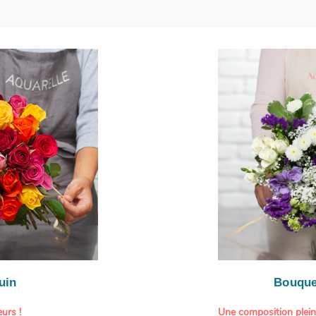
uin
Bouque
urs !
Une composition plei