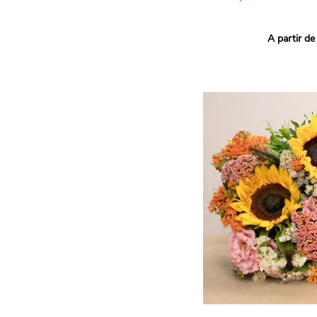
Ce bouquet Arlequin fait l
A partir de
vives pour un effet vitami
assortiment de roses mult
soigneusement sélectionné
célébrer les petits et gra
Retrouvez les variétés 'Aq
'Tropical Amazone' et 'Wi
pour leur tenue en vase, l
incroyables et le parfait
leurs boutons.
Une explosion de couleur
roses fraîches !
Il contient :
- Un mélange harmonieux 
rouges, jaunes et orange
- Quelques feuillages pou
À offrir pour :
- Souhaiter un anniversair