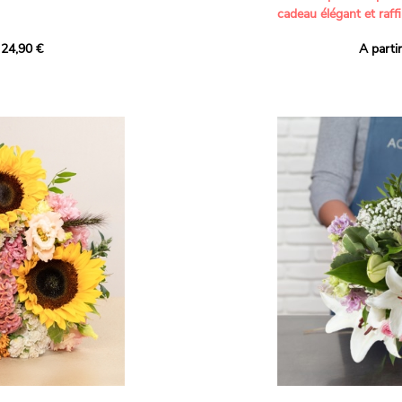
cadeau élégant et raffi
a part belle aux teintes
 24,90 €
A parti
né garanti. Un
Offrez un bouquet dél
icolores aux variétés
par nos artisans fleur
es, parfait pour
plus tendres attention
nds bonheurs.
Les roses branchues b
ua', 'Red Calypso',
création une touche d
ld Calypso', connues
romantisme, tandis que
eurs teintes
un parfum délicat et u
 épanouissement de
poétique. Le gypsophile
envelopper l’ensemble
s dans un bouquet de
les lisianthus ajouten
raffinement à cette ha
Chaque tige a été sél
de roses roses,
composer un bouquet 
charme et de délicates
r structurer
entre volume, finesse 
florale est idéale pour
moments de vie avec g
e joyeux et coloré