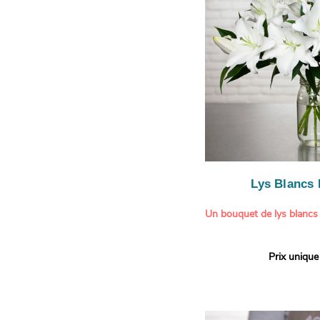
légère.
Lys Blancs
Un bouquet de lys blancs
Offrez un bouquet d’excep
Prix unique
élégante composition de l
Aquarelle.
Réputés pour leur parfum 
naturelle, les lys apporte
pureté et de raffinement à