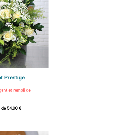
our marquer une attention
r son anniversaire
e.
n spéciale
ateur d'art et de peinture
phère méditerranéenne et
és (les couleurs peuvent
rieur.
tête, au charme intemporel
Vue de Saint-Tropez,
ois de pins
, 1888
paintings / Alamy Stock
aire
ache
 florale à une maison de
t Prestige
oré.
ant et rempli de
r de 54,90 €
douceur avec ce bouquet
 lumineuses. Nos artisans
é une composition pour un
rand bouquet de fleurs
incérité et de délicatesse