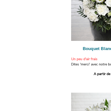
Bouquet Blanc
Un peu d'air frais
Dites 'merci' avec notre 
printanier ! Composé de lis
A partir de
de limonium blanc, ce bou
élégance raffinée et une f
apporteront un sourire à 
recevront. Les lisianthus 
gratitude et la reconnaissa
symbolisent l'amour et l'a
le limonium blanc ajoute u