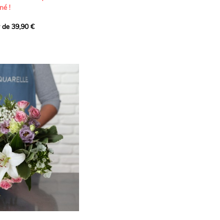
né !
r de 39,90 €
icat et généreux, imaginé
istes pour transmettre vos
s.
lanches apportent à cette
e pureté et de
 les giroflées dévoilent
ne allure naturellement
, léger et aérien, vient
 de douceur, pendant que
t une note d’élégance et de
rmonie florale.
ectionnée avec soin pour
lumineux, plein de
se. Avec son bel équilibre
et parfum, cette création
 célébrer les plus beaux
râce et émotion.