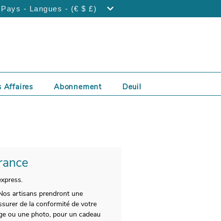
Pays - Langues - (€ $ £)
 Affaires
Abonnement
Deuil
France
express.
 Nos artisans prendront une
surer de la conformité de votre
sage ou une photo, pour un cadeau