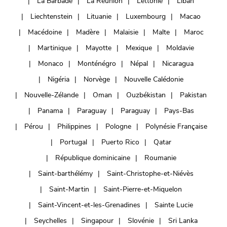
La Barbade
La Réunion
Lettonie
Liban
Liechtenstein
Lituanie
Luxembourg
Macao
Macédoine
Madère
Malaisie
Malte
Maroc
Martinique
Mayotte
Mexique
Moldavie
Monaco
Monténégro
Népal
Nicaragua
Nigéria
Norvège
Nouvelle Calédonie
Nouvelle-Zélande
Oman
Ouzbékistan
Pakistan
Panama
Paraguay
Paraguay
Pays-Bas
Pérou
Philippines
Pologne
Polynésie Française
Portugal
Puerto Rico
Qatar
République dominicaine
Roumanie
Saint-barthélémy
Saint-Christophe-et-Niévès
Saint-Martin
Saint-Pierre-et-Miquelon
Saint-Vincent-et-les-Grenadines
Sainte Lucie
Seychelles
Singapour
Slovénie
Sri Lanka