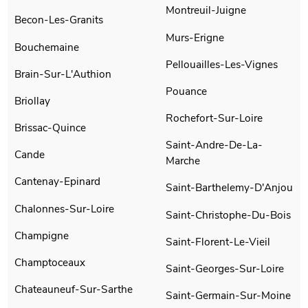
Montreuil-Juigne
Becon-Les-Granits
Murs-Erigne
Bouchemaine
Pellouailles-Les-Vignes
Brain-Sur-L'Authion
Pouance
Briollay
Rochefort-Sur-Loire
Brissac-Quince
Saint-Andre-De-La-
Cande
Marche
Cantenay-Epinard
Saint-Barthelemy-D'Anjou
Chalonnes-Sur-Loire
Saint-Christophe-Du-Bois
Champigne
Saint-Florent-Le-Vieil
Champtoceaux
Saint-Georges-Sur-Loire
Chateauneuf-Sur-Sarthe
Saint-Germain-Sur-Moine