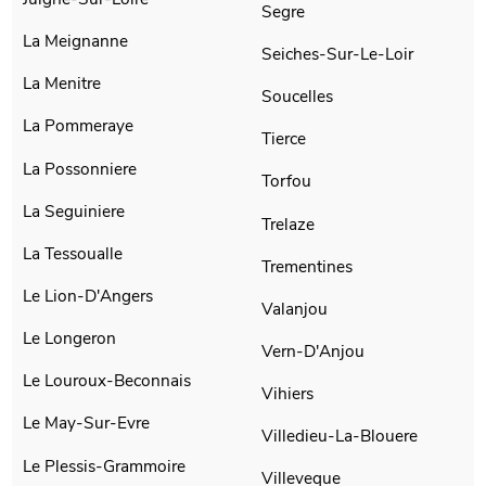
Segre
La Meignanne
Seiches-Sur-Le-Loir
La Menitre
Soucelles
La Pommeraye
Tierce
La Possonniere
Torfou
La Seguiniere
Trelaze
La Tessoualle
Trementines
Le Lion-D'Angers
Valanjou
Le Longeron
Vern-D'Anjou
Le Louroux-Beconnais
Vihiers
Le May-Sur-Evre
Villedieu-La-Blouere
Le Plessis-Grammoire
Villeveque