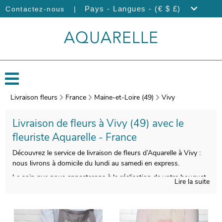
|
Pays - Langues - (€ $ £)
Contactez-nous
Livraison fleurs
France
Maine-et-Loire (49)
Vivy
Livraison de fleurs à Vivy (49) avec le
fleuriste Aquarelle - France
Découvrez le service de livraison de fleurs d’Aquarelle à Vivy :
nous livrons à domicile du lundi au samedi en express.
Le soin que nous apporterons à la réalisation de votre bouquet
Lire la suite
de fleurs vous donnera la possibilité de profiter d’une
composition florale esthétique et de bonne qualité. À l’issue de
sa création, une photographie de votre bouquet de fleurs sera
prise. Puis, nous vous ferons parvenir ce cliché par mail, avant