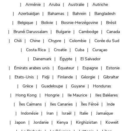
Arménie
Aruba
Australie
Autriche
Azerbaïdjan
Bahamas
Bahreïn
Bangladesh
Belgique
Bolivie
Bosnie-Herzégovine
Brésil
Brunéi Darussalam
Bulgarie
Cambodge
Canada
Chili
Chine
Chypre
Colombie
Corée du Sud
Costa Rica
Croatie
Cuba
Curaçao
Danemark
Égypte
El Salvador
Émirats arabes unis
Équateur
Espagne
Estonie
Etats-Unis
Fidji
Finlande
Géorgie
Gibraltar
Grèce
Guadeloupe
Guyane
Honduras
Hong Kong
Hongrie
Ile Maurice
Iles Baléares
Îles Caïmans
Iles Canaries
Îles Féroé
Inde
Indonésie
Iran
Israël
Italie
Jamaïque
Japon
Jordanie
Kenya
Kirghizistan
Koweït