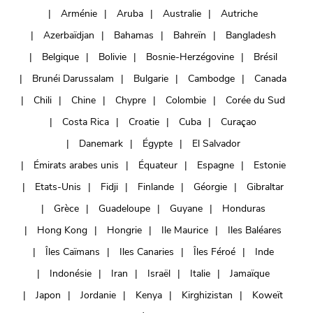
Arménie
Aruba
Australie
Autriche
Azerbaïdjan
Bahamas
Bahreïn
Bangladesh
Belgique
Bolivie
Bosnie-Herzégovine
Brésil
Brunéi Darussalam
Bulgarie
Cambodge
Canada
Chili
Chine
Chypre
Colombie
Corée du Sud
Costa Rica
Croatie
Cuba
Curaçao
Danemark
Égypte
El Salvador
Émirats arabes unis
Équateur
Espagne
Estonie
Etats-Unis
Fidji
Finlande
Géorgie
Gibraltar
Grèce
Guadeloupe
Guyane
Honduras
Hong Kong
Hongrie
Ile Maurice
Iles Baléares
Îles Caïmans
Iles Canaries
Îles Féroé
Inde
Indonésie
Iran
Israël
Italie
Jamaïque
Japon
Jordanie
Kenya
Kirghizistan
Koweït