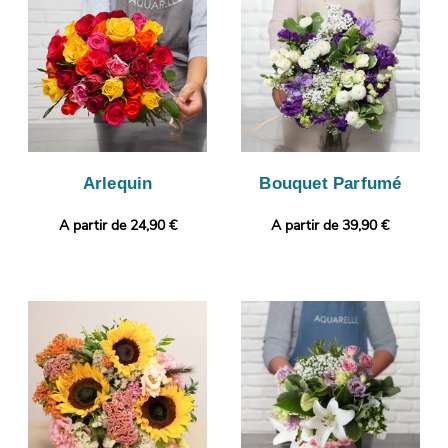
que vous puissiez vous assurer de la conformité de votre
bouquet de fleurs. C’est alors que sera organisé son envoi à
Longue-Jumelles. Vous désirez joindre à votre bouquet une
touche qui vous ressemble ? Vous avez l’opportunité de glisser
une photo imprimée et un message, pour un cadeau encore
plus personnalisé.
Arlequin
Bouquet Parfumé
A partir de 24,90 €
A partir de 39,90 €