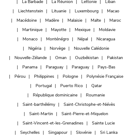
La Barbade
La Réunion
Lettonie
Liban
Liechtenstein
Lituanie
Luxembourg
Macao
Macédoine
Madère
Malaisie
Malte
Maroc
Martinique
Mayotte
Mexique
Moldavie
Monaco
Monténégro
Népal
Nicaragua
Nigéria
Norvège
Nouvelle Calédonie
Nouvelle-Zélande
Oman
Ouzbékistan
Pakistan
Panama
Paraguay
Paraguay
Pays-Bas
Pérou
Philippines
Pologne
Polynésie Française
Portugal
Puerto Rico
Qatar
République dominicaine
Roumanie
Saint-barthélémy
Saint-Christophe-et-Niévès
Saint-Martin
Saint-Pierre-et-Miquelon
Saint-Vincent-et-les-Grenadines
Sainte Lucie
Seychelles
Singapour
Slovénie
Sri Lanka