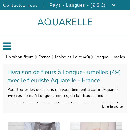
|
Pays - Langues - (€ $ £)
Contactez-nous
Livraison fleurs
France
Maine-et-Loire (49)
Longue-Jumelles
Livraison de fleurs à Longue-Jumelles (49)
avec le fleuriste Aquarelle - France
Pour toutes les occasions qui vous tiennent à cœur, Aquarelle
livre vos fleurs à Longue-Jumelles, du lundi au samedi.
La manufacture française d’Aquarelle créera avec beaucoup de
Lire la suite
soin votre bouquet. On procèdera ensuite à l’empaquetage de
votre composition florale, et une photo de votre commande
sera prise, après avoir utilisé un vase de transport pour assurer
sa protection. Cette photographie vous est ensuite envoyée afin