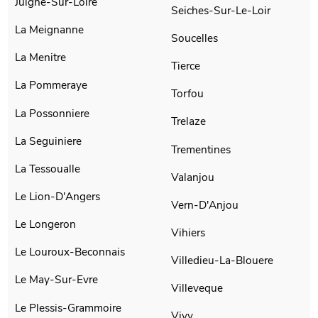
Juigne-Sur-Loire
Seiches-Sur-Le-Loir
La Meignanne
Soucelles
La Menitre
Tierce
La Pommeraye
Torfou
La Possonniere
Trelaze
La Seguiniere
Trementines
La Tessoualle
Valanjou
Le Lion-D'Angers
Vern-D'Anjou
Le Longeron
Vihiers
Le Louroux-Beconnais
Villedieu-La-Blouere
Le May-Sur-Evre
Villeveque
Le Plessis-Grammoire
Vivy