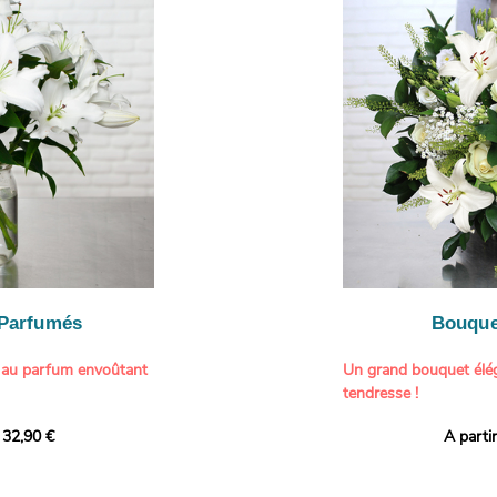
ne touche délicate et
constituent une compos
À offrir pour :
généreuse, parfaite p
- Gâter un proche pou
particulière à un proch
- Célébrer une occasio
- Faire plaisir à un am
Il contient :
- Exprimer une atmos
- Des hortensias color
colorée dans votre inté
varier selon l’arrivage)
- Des fleurs à grosse 
Tableau :
Paul Signac,
coucher de soleil au b
À offrir pour :
Crédits photo :
classic
- Célébrer un annivers
Photo
- Remercier avec pan
- Apporter une touche
vacances
 Parfumés
Bouque
- Offrir un cadeau col
 au parfum envoûtant
Un grand bouquet élég
tendresse !
tion avec cette
 32,90 €
A parti
ys blancs signée
Offrez un instant de 
aux teintes tendres et
intense et leur grâce
fleuristes ont imagin