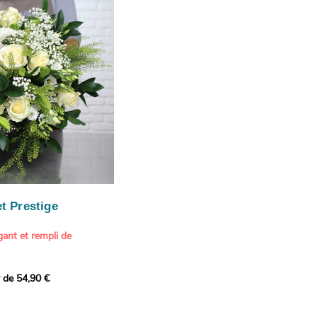
ition estivale et
our marquer une attention
r son anniversaire
e.
n spéciale
ateur d'art et de peinture
phère méditerranéenne et
és (les couleurs peuvent
rieur.
tête, au charme intemporel
Vue de Saint-Tropez,
ois de pins
, 1888
paintings / Alamy Stock
aire
ache
 florale à une maison de
t Prestige
oré.
ant et rempli de
r de 54,90 €
douceur avec ce bouquet
 lumineuses. Nos artisans
é une composition pour un