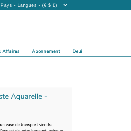
Pays - Langues - (€ $ £)
 Affaires
Abonnement
Deuil
ste Aquarelle -
, un vase de transport viendra
 l’aspect de votre bouquet, puisque