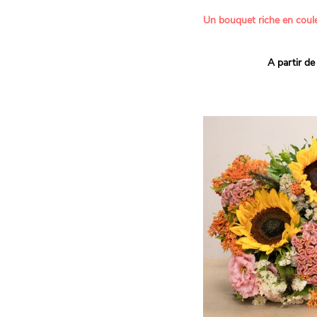
Un bouquet riche en coule
Ce bouquet Arlequin fait l
A partir de
vives pour un effet vitami
assortiment de roses mult
soigneusement sélectionné
célébrer les petits et gra
Retrouvez les variétés 'Aq
'Tropical Amazone' et 'Wi
pour leur tenue en vase, l
incroyables et le parfait
leurs boutons.
Une explosion de couleur
roses fraîches !
Il contient :
- Un mélange harmonieux 
rouges, jaunes et orange
- Quelques feuillages pou