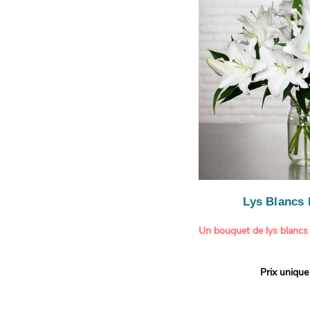
le limonium blanc ajoute u
légère.
Lys Blancs
Un bouquet de lys blancs
Offrez un bouquet d’excep
Prix unique
élégante composition de l
Aquarelle.
Réputés pour leur parfum 