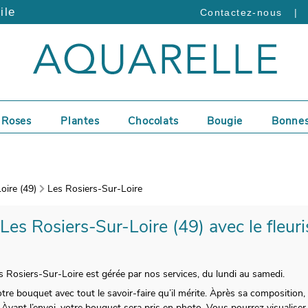
ile
|
Contactez-nous
Roses
Plantes
Chocolats
Bougie
Bonnes
oire (49)
Les Rosiers-Sur-Loire
 Les Rosiers-Sur-Loire (49) avec le fleuri
es Rosiers-Sur-Loire est gérée par nos services, du lundi au samedi.
otre bouquet avec tout le savoir-faire qu’il mérite. Àprès sa composition
 Àvant l’envoi, votre bouquet sera pris en photo. Vous pourrez visualiser