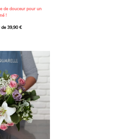
ne de douceur pour un
né !
r de 39,90 €
icat et généreux, imaginé
istes pour transmettre vos
s.
lanches apportent à cette
e pureté et de
 les giroflées dévoilent
ne allure naturellement
, léger et aérien, vient
 de douceur, pendant que
t une note d’élégance et de
rmonie florale.
ectionnée avec soin pour
lumineux, plein de
se. Avec son bel équilibre
et parfum, cette création
 célébrer les plus beaux