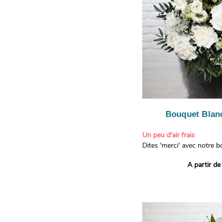
Bouquet Blanc
Un peu d'air frais
Dites 'merci' avec notre 
printanier ! Composé de lis
A partir de
de limonium blanc, ce bou
élégance raffinée et une f
apporteront un sourire à 
recevront. Les lisianthus 
gratitude et la reconnaissa
symbolisent l'amour et l'a