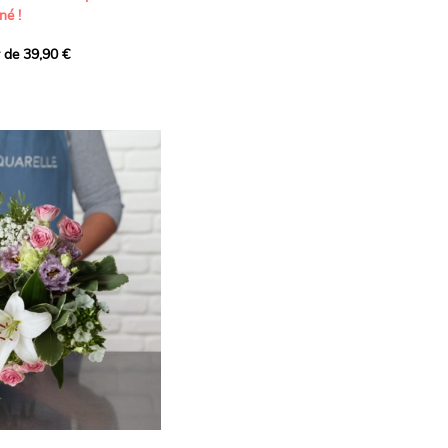
né !
r de 39,90 €
icat et généreux, imaginé
istes pour transmettre vos
s.
lanches apportent à cette
e pureté et de
 les giroflées dévoilent
ne allure naturellement
, léger et aérien, vient
 de douceur, pendant que
t une note d’élégance et de
rmonie florale.
ectionnée avec soin pour
lumineux, plein de
se. Avec son bel équilibre
et parfum, cette création
 célébrer les plus beaux
râce et émotion.