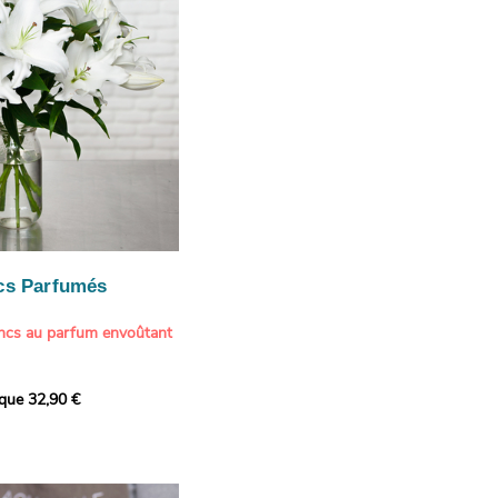
cs Parfumés
ancs au parfum envoûtant
xception avec cette
ique 32,90 €
de lys blancs signée
fum intense et leur grâce
ortent une touche de
t à tout intérieur. Ce