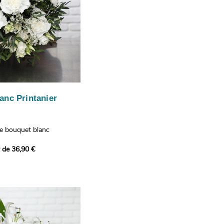
anc Printanier
re bouquet blanc
 lisianthus, d'oeillets et
r de 36,90 €
 bouquet offre une
e fraîcheur printanière qui
 à tous ceux qui le
hus représentent la
issance, les oeillets
 l'admiration, tandis que
te une touche délicate et