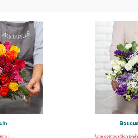
uin
Bouque
urs !
Une composition plei