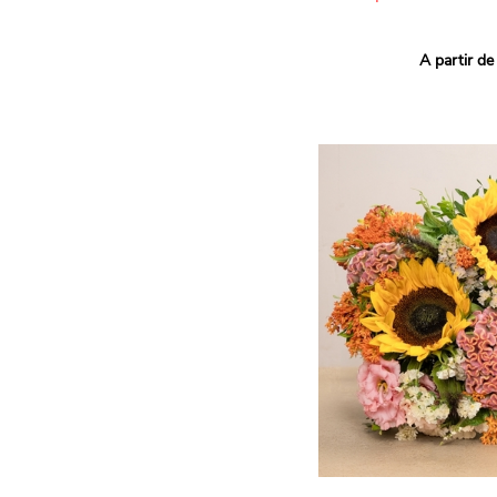
Ce bouquet Arlequin fait l
A partir de
vives pour un effet vitami
assortiment de roses mult
soigneusement sélectionné
célébrer les petits et gra
Retrouvez les variétés 'Aq
'Tropical Amazone' et 'Wi
pour leur tenue en vase, l
incroyables et le parfait
leurs boutons.
Une explosion de couleur
roses fraîches !
Il contient :
- Un mélange harmonieux 
rouges, jaunes et orange
- Quelques feuillages pou
À offrir pour :
- Souhaiter un anniversair