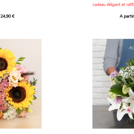
cadeau élégant et raffi
a part belle aux teintes
 24,90 €
A parti
né garanti. Un
Offrez un bouquet dél
icolores aux variétés
par nos artisans fleur
es, parfait pour
plus tendres attention
nds bonheurs.
Les roses branchues b
ua', 'Red Calypso',
création une touche d
ld Calypso', connues
romantisme, tandis que
eurs teintes
un parfum délicat et u
 épanouissement de
poétique. Le gypsophile
envelopper l’ensemble
s dans un bouquet de
les lisianthus ajouten
raffinement à cette ha
Chaque tige a été sél
de roses roses,
composer un bouquet 
charme et de délicates
r structurer
entre volume, finesse 
florale est idéale pour
moments de vie avec g
e joyeux et coloré