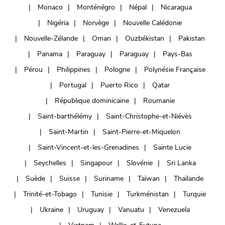
Monaco
Monténégro
Népal
Nicaragua
Nigéria
Norvège
Nouvelle Calédonie
Nouvelle-Zélande
Oman
Ouzbékistan
Pakistan
Panama
Paraguay
Paraguay
Pays-Bas
Pérou
Philippines
Pologne
Polynésie Française
Portugal
Puerto Rico
Qatar
République dominicaine
Roumanie
Saint-barthélémy
Saint-Christophe-et-Niévès
Saint-Martin
Saint-Pierre-et-Miquelon
Saint-Vincent-et-les-Grenadines
Sainte Lucie
Seychelles
Singapour
Slovénie
Sri Lanka
Suède
Suisse
Suriname
Taïwan
Thaïlande
Trinité-et-Tobago
Tunisie
Turkménistan
Turquie
Ukraine
Uruguay
Vanuatu
Venezuela