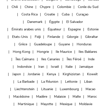
Chili
Chine
Chypre
Colombie
Corée du Sud
Costa Rica
Croatie
Cuba
Curaçao
Danemark
Égypte
El Salvador
Émirats arabes unis
Équateur
Espagne
Estonie
Etats-Unis
Fidji
Finlande
Géorgie
Gibraltar
Grèce
Guadeloupe
Guyane
Honduras
Hong Kong
Hongrie
Ile Maurice
Iles Baléares
Îles Caïmans
Iles Canaries
Îles Féroé
Inde
Indonésie
Iran
Israël
Italie
Jamaïque
Japon
Jordanie
Kenya
Kirghizistan
Koweït
La Barbade
La Réunion
Lettonie
Liban
Liechtenstein
Lituanie
Luxembourg
Macao
Macédoine
Madère
Malaisie
Malte
Maroc
Martinique
Mayotte
Mexique
Moldavie