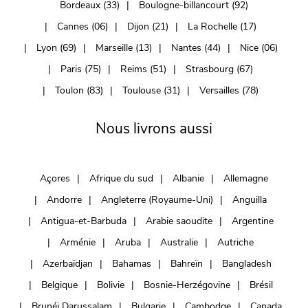
Bordeaux (33)
Boulogne-billancourt (92)
Cannes (06)
Dijon (21)
La Rochelle (17)
Lyon (69)
Marseille (13)
Nantes (44)
Nice (06)
Paris (75)
Reims (51)
Strasbourg (67)
Toulon (83)
Toulouse (31)
Versailles (78)
Nous livrons aussi
Açores
Afrique du sud
Albanie
Allemagne
Andorre
Angleterre (Royaume-Uni)
Anguilla
Antigua-et-Barbuda
Arabie saoudite
Argentine
Arménie
Aruba
Australie
Autriche
Azerbaïdjan
Bahamas
Bahreïn
Bangladesh
Belgique
Bolivie
Bosnie-Herzégovine
Brésil
Brunéi Darussalam
Bulgarie
Cambodge
Canada