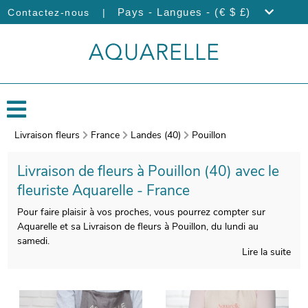
|
Pays - Langues - (€ $ £)
Contactez-nous
Livraison fleurs
France
Landes (40)
Pouillon
Livraison de fleurs à Pouillon (40) avec le
fleuriste Aquarelle - France
Pour faire plaisir à vos proches, vous pourrez compter sur
Aquarelle et sa Livraison de fleurs à Pouillon, du lundi au
samedi.
Lire la suite
Les artisans Aquarelle réaliseront votre bouquet avec un
véritable savoir-faire. Àprès sa confection, un porte-bouquet de
transport viendra emballer votre bouquet. Àvant de l’envoyer,
votre bouquet sera photographié. Notre but est de vous faire