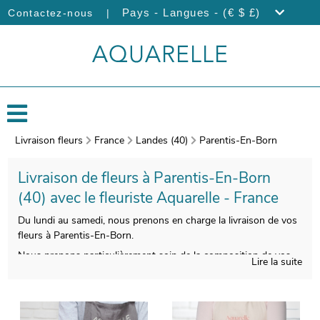
|
Pays - Langues - (€ $ £)
Contactez-nous
Livraison fleurs
France
Landes (40)
Parentis-En-Born
Livraison de fleurs à Parentis-En-Born
(40) avec le fleuriste Aquarelle - France
Du lundi au samedi, nous prenons en charge la livraison de vos
fleurs à Parentis-En-Born.
Nous prenons particulièrement soin de la composition de vos
Lire la suite
bouquets de fleurs, afin que le produit fini soit à la hauteur de
vos souhaits. Une photographie de votre bouquet sera prise
après sa création. Ensuite, l’envoi au destinataire sera
programmé, après vous avoir fait parvenir la photo. Envie de