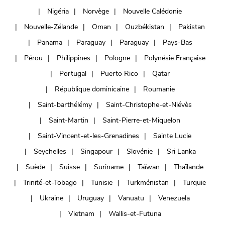
Nigéria
Norvège
Nouvelle Calédonie
Nouvelle-Zélande
Oman
Ouzbékistan
Pakistan
Panama
Paraguay
Paraguay
Pays-Bas
Pérou
Philippines
Pologne
Polynésie Française
Portugal
Puerto Rico
Qatar
République dominicaine
Roumanie
Saint-barthélémy
Saint-Christophe-et-Niévès
Saint-Martin
Saint-Pierre-et-Miquelon
Saint-Vincent-et-les-Grenadines
Sainte Lucie
Seychelles
Singapour
Slovénie
Sri Lanka
Suède
Suisse
Suriname
Taïwan
Thaïlande
Trinité-et-Tobago
Tunisie
Turkménistan
Turquie
Ukraine
Uruguay
Vanuatu
Venezuela
Vietnam
Wallis-et-Futuna