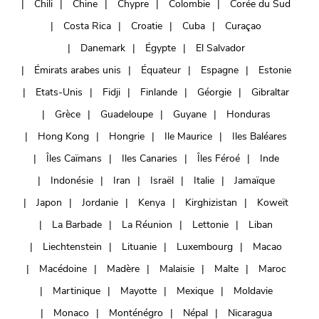
Chili
Chine
Chypre
Colombie
Corée du Sud
Costa Rica
Croatie
Cuba
Curaçao
Danemark
Égypte
El Salvador
Émirats arabes unis
Équateur
Espagne
Estonie
Etats-Unis
Fidji
Finlande
Géorgie
Gibraltar
Grèce
Guadeloupe
Guyane
Honduras
Hong Kong
Hongrie
Ile Maurice
Iles Baléares
Îles Caïmans
Iles Canaries
Îles Féroé
Inde
Indonésie
Iran
Israël
Italie
Jamaïque
Japon
Jordanie
Kenya
Kirghizistan
Koweït
La Barbade
La Réunion
Lettonie
Liban
Liechtenstein
Lituanie
Luxembourg
Macao
Macédoine
Madère
Malaisie
Malte
Maroc
Martinique
Mayotte
Mexique
Moldavie
Monaco
Monténégro
Népal
Nicaragua