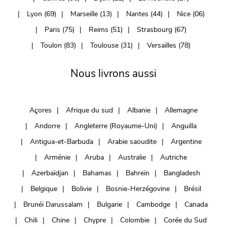
Lyon (69)
Marseille (13)
Nantes (44)
Nice (06)
Paris (75)
Reims (51)
Strasbourg (67)
Toulon (83)
Toulouse (31)
Versailles (78)
Nous livrons aussi
Açores
Afrique du sud
Albanie
Allemagne
Andorre
Angleterre (Royaume-Uni)
Anguilla
Antigua-et-Barbuda
Arabie saoudite
Argentine
Arménie
Aruba
Australie
Autriche
Azerbaïdjan
Bahamas
Bahreïn
Bangladesh
Belgique
Bolivie
Bosnie-Herzégovine
Brésil
Brunéi Darussalam
Bulgarie
Cambodge
Canada
Chili
Chine
Chypre
Colombie
Corée du Sud