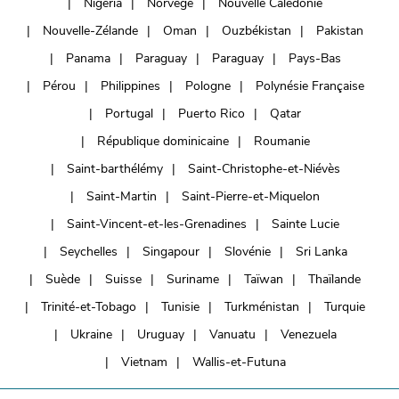
Nigéria
Norvège
Nouvelle Calédonie
Nouvelle-Zélande
Oman
Ouzbékistan
Pakistan
Panama
Paraguay
Paraguay
Pays-Bas
Pérou
Philippines
Pologne
Polynésie Française
Portugal
Puerto Rico
Qatar
République dominicaine
Roumanie
Saint-barthélémy
Saint-Christophe-et-Niévès
Saint-Martin
Saint-Pierre-et-Miquelon
Saint-Vincent-et-les-Grenadines
Sainte Lucie
Seychelles
Singapour
Slovénie
Sri Lanka
Suède
Suisse
Suriname
Taïwan
Thaïlande
Trinité-et-Tobago
Tunisie
Turkménistan
Turquie
Ukraine
Uruguay
Vanuatu
Venezuela
Vietnam
Wallis-et-Futuna