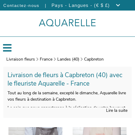
|
Pays - Langues - (€ $ £)
Contactez-nous
Livraison fleurs
France
Landes (40)
Capbreton
Livraison de fleurs à Capbreton (40) avec
le fleuriste Aquarelle - France
Tout au long de la semaine, excepté le dimanche, Aquarelle livre
vos fleurs à destination à Capbreton.
Le soin que nous apporterons à la réalisation de votre bouquet
Lire la suite
vous permettra de profiter d’une composition florale esthétique
et de bonne qualité. Àprès sa réalisation, un vase de protection
viendra envelopper votre bouquet. Àvant son envoi, votre
bouquet sera photographié. Vous aurez ensuite la possibilité de