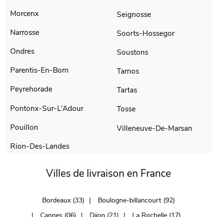
Morcenx
Seignosse
Narrosse
Soorts-Hossegor
Ondres
Soustons
Parentis-En-Born
Tarnos
Peyrehorade
Tartas
Pontonx-Sur-L'Adour
Tosse
Pouillon
Villeneuve-De-Marsan
Rion-Des-Landes
Villes de livraison en France
Bordeaux (33)
Boulogne-billancourt (92)
Cannes (06)
Dijon (21)
La Rochelle (17)