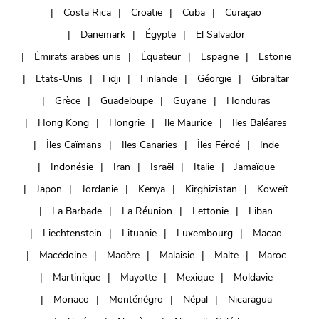
Costa Rica
Croatie
Cuba
Curaçao
Danemark
Égypte
El Salvador
Émirats arabes unis
Équateur
Espagne
Estonie
Etats-Unis
Fidji
Finlande
Géorgie
Gibraltar
Grèce
Guadeloupe
Guyane
Honduras
Hong Kong
Hongrie
Ile Maurice
Iles Baléares
Îles Caïmans
Iles Canaries
Îles Féroé
Inde
Indonésie
Iran
Israël
Italie
Jamaïque
Japon
Jordanie
Kenya
Kirghizistan
Koweït
La Barbade
La Réunion
Lettonie
Liban
Liechtenstein
Lituanie
Luxembourg
Macao
Macédoine
Madère
Malaisie
Malte
Maroc
Martinique
Mayotte
Mexique
Moldavie
Monaco
Monténégro
Népal
Nicaragua