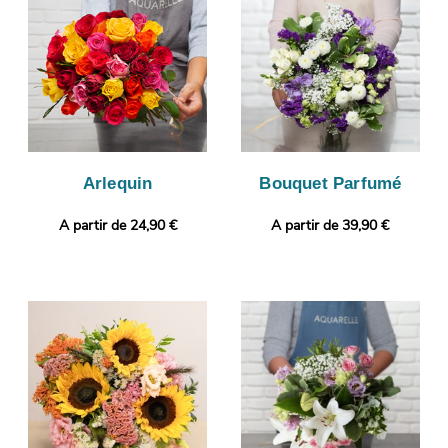
contrôler que votre bouquet est bien conforme, puisque
l’objectif de cette photo est de vous l’envoyer. La livraison sera
ensuite lancée. Vous voulez ajouter une touche qui vous
ressemble ? Vous pouvez compléter votre commande avec un
message et une photo imprimée, pour un cadeau encore plus
personnalisé.
Arlequin
Bouquet Parfumé
A partir de 24,90 €
A partir de 39,90 €