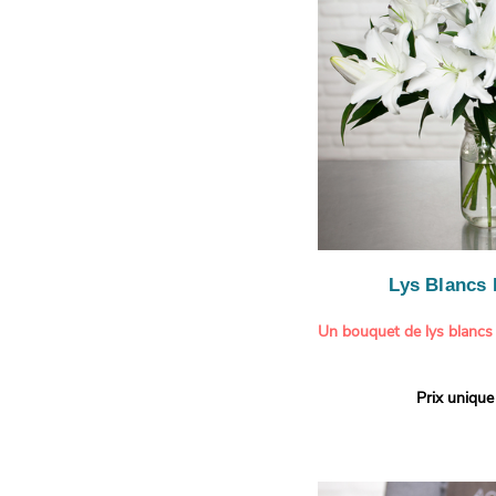
légère.
Lys Blancs
Un bouquet de lys blancs
Offrez un bouquet d’excep
Prix unique
élégante composition de l
Aquarelle.
Réputés pour leur parfum 
naturelle, les lys apporte
pureté et de raffinement à