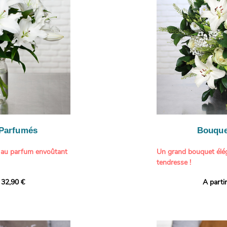
généreuse, parfaite p
- Gâter un proche pou
particulière à un proch
- Célébrer une occasio
- Faire plaisir à un am
Il contient :
- Exprimer une atmos
- Des hortensias color
colorée dans votre inté
varier selon l’arrivage)
- Des fleurs à grosse 
Tableau :
Paul Signac,
coucher de soleil au b
À offrir pour :
Crédits photo :
classic
- Célébrer un annivers
Photo
- Remercier avec pan
- Apporter une touche
vacances
 Parfumés
Bouque
- Offrir un cadeau col
 au parfum envoûtant
Un grand bouquet élég
tendresse !
tion avec cette
 32,90 €
A parti
ys blancs signée
Offrez un instant de 
aux teintes tendres et
intense et leur grâce
fleuristes ont imagin
nt une touche de
effet grandiose. Un g
 tout intérieur. Ce
blanches, symbole de s