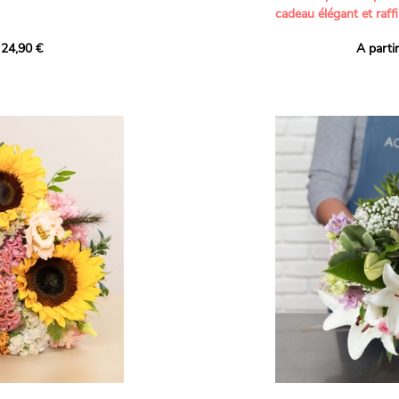
cadeau élégant et raffi
a part belle aux teintes
 24,90 €
A parti
né garanti. Un
Offrez un bouquet dél
icolores aux variétés
par nos artisans fleur
es, parfait pour
plus tendres attention
nds bonheurs.
Les roses branchues b
ua', 'Red Calypso',
création une touche d
ld Calypso', connues
romantisme, tandis que
eurs teintes
un parfum délicat et u
 épanouissement de
poétique. Le gypsophile
envelopper l’ensemble
s dans un bouquet de
les lisianthus ajouten
raffinement à cette ha
Chaque tige a été sél
de roses roses,
composer un bouquet 
charme et de délicates
r structurer
entre volume, finesse 
florale est idéale pour
moments de vie avec g
e joyeux et coloré