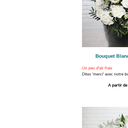
Bouquet Blanc
Un peu d'air frais
Dites 'merci' avec notre 
printanier ! Composé de lis
A partir de
de limonium blanc, ce bou
élégance raffinée et une f
apporteront un sourire à 
recevront. Les lisianthus 
gratitude et la reconnaissa
symbolisent l'amour et l'a
le limonium blanc ajoute u