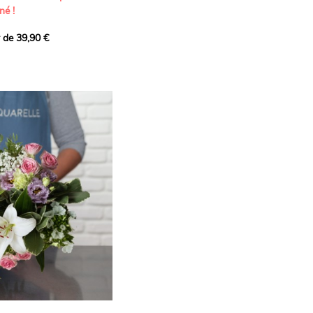
né !
r de 39,90 €
icat et généreux, imaginé
istes pour transmettre vos
s.
lanches apportent à cette
e pureté et de
 les giroflées dévoilent
ne allure naturellement
, léger et aérien, vient
 de douceur, pendant que
t une note d’élégance et de
rmonie florale.
ectionnée avec soin pour
lumineux, plein de
se. Avec son bel équilibre
et parfum, cette création
 célébrer les plus beaux
râce et émotion.