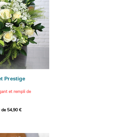
our marquer une attention
r son anniversaire
e.
n spéciale
ateur d'art et de peinture
phère méditerranéenne et
és (les couleurs peuvent
rieur.
tête, au charme intemporel
Vue de Saint-Tropez,
ois de pins
, 1888
paintings / Alamy Stock
aire
ache
 florale à une maison de
t Prestige
oré.
ant et rempli de
r de 54,90 €
douceur avec ce bouquet
 lumineuses. Nos artisans
é une composition pour un
rand bouquet de fleurs
incérité et de délicatesse