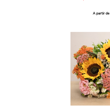
Ce bouquet Arlequin fait l
A partir de
vives pour un effet vitami
assortiment de roses mult
soigneusement sélectionné
célébrer les petits et gra
Retrouvez les variétés 'Aq
'Tropical Amazone' et 'Wi
pour leur tenue en vase, l
incroyables et le parfait
leurs boutons.
Une explosion de couleur
roses fraîches !
Il contient :
- Un mélange harmonieux 
rouges, jaunes et orange
- Quelques feuillages pou
À offrir pour :
- Souhaiter un anniversair