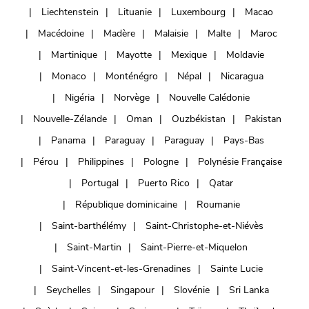
Liechtenstein
Lituanie
Luxembourg
Macao
Macédoine
Madère
Malaisie
Malte
Maroc
Martinique
Mayotte
Mexique
Moldavie
Monaco
Monténégro
Népal
Nicaragua
Nigéria
Norvège
Nouvelle Calédonie
Nouvelle-Zélande
Oman
Ouzbékistan
Pakistan
Panama
Paraguay
Paraguay
Pays-Bas
Pérou
Philippines
Pologne
Polynésie Française
Portugal
Puerto Rico
Qatar
République dominicaine
Roumanie
Saint-barthélémy
Saint-Christophe-et-Niévès
Saint-Martin
Saint-Pierre-et-Miquelon
Saint-Vincent-et-les-Grenadines
Sainte Lucie
Seychelles
Singapour
Slovénie
Sri Lanka