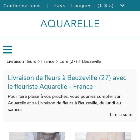
|
Pays - Langues - (€ $ £)
Contactez-nous
Livraison fleurs
France
Eure (27)
Beuzeville
Livraison de fleurs à Beuzeville (27) avec
le fleuriste Aquarelle - France
Pour faire plaisir à vos proches, vous pourrez compter sur
Aquarelle et sa Livraison de fleurs à Beuzeville, du lundi au
samedi.
Lire la suite
La manufacture française d’Aquarelle créera votre bouquet avec
un véritable savoir-faire. Àprès sa création, votre bouquet sera
enveloppé dans un porte-bouquet de protection. Àvant de
l’expédier, votre bouquet sera pris en photo. Vous aurez ensuite