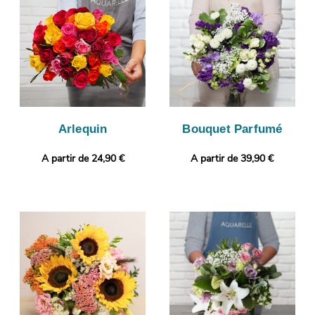
l’opportunité de contrôler que votre bouquet est bien conforme,
puisque l’objectif de cette photo est de vous la faire parvenir.
L’envoi sera ensuite pris en charge. Vous voulez ajouter une
touche qui vous ressemble ? Il vous sera possible de glisser un
message ou une photo, afin de donner plus de personnalité à
votre cadeau.
Arlequin
Bouquet Parfumé
A partir de 24,90 €
A partir de 39,90 €