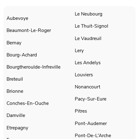
Le Neubourg
Aubevoye
Le Thuit-Signol
Beaumont-Le-Roger
Le Vaudreuil
Bernay
Lery
Bourg-Achard
Les Andelys
Bourgtheroulde-Infreville
Louviers
Breteuil
Nonancourt
Brionne
Pacy-Sur-Eure
Conches-En-Ouche
Pitres
Damville
Pont-Audemer
Etrepagny
Pont-De-L'Arche