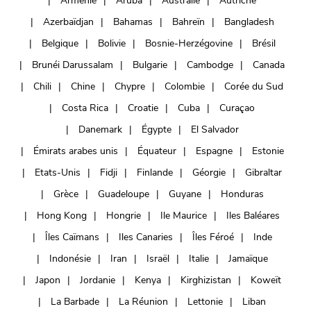
Arménie
Aruba
Australie
Autriche
Azerbaïdjan
Bahamas
Bahreïn
Bangladesh
Belgique
Bolivie
Bosnie-Herzégovine
Brésil
Brunéi Darussalam
Bulgarie
Cambodge
Canada
Chili
Chine
Chypre
Colombie
Corée du Sud
Costa Rica
Croatie
Cuba
Curaçao
Danemark
Égypte
El Salvador
Émirats arabes unis
Équateur
Espagne
Estonie
Etats-Unis
Fidji
Finlande
Géorgie
Gibraltar
Grèce
Guadeloupe
Guyane
Honduras
Hong Kong
Hongrie
Ile Maurice
Iles Baléares
Îles Caïmans
Iles Canaries
Îles Féroé
Inde
Indonésie
Iran
Israël
Italie
Jamaïque
Japon
Jordanie
Kenya
Kirghizistan
Koweït
La Barbade
La Réunion
Lettonie
Liban