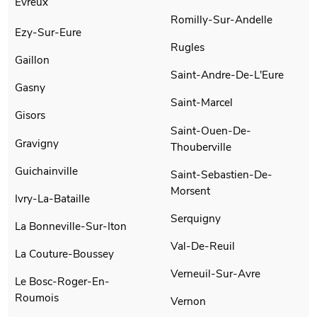
Evreux
Romilly-Sur-Andelle
Ezy-Sur-Eure
Rugles
Gaillon
Saint-Andre-De-L'Eure
Gasny
Saint-Marcel
Gisors
Saint-Ouen-De-
Gravigny
Thouberville
Guichainville
Saint-Sebastien-De-
Morsent
Ivry-La-Bataille
Serquigny
La Bonneville-Sur-Iton
Val-De-Reuil
La Couture-Boussey
Verneuil-Sur-Avre
Le Bosc-Roger-En-
Roumois
Vernon