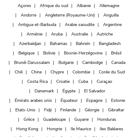
Açores
Afrique du sud
Albanie
Allemagne
Andorre
Angleterre (Royaume-Uni)
Anguilla
Antigua-et-Barbuda
Arabie saoudite
Argentine
Arménie
Aruba
Australie
Autriche
Azerbaïdjan
Bahamas
Bahreïn
Bangladesh
Belgique
Bolivie
Bosnie-Herzégovine
Brésil
Brunéi Darussalam
Bulgarie
Cambodge
Canada
Chili
Chine
Chypre
Colombie
Corée du Sud
Costa Rica
Croatie
Cuba
Curaçao
Danemark
Égypte
El Salvador
Émirats arabes unis
Équateur
Espagne
Estonie
Etats-Unis
Fidji
Finlande
Géorgie
Gibraltar
Grèce
Guadeloupe
Guyane
Honduras
Hong Kong
Hongrie
Ile Maurice
Iles Baléares