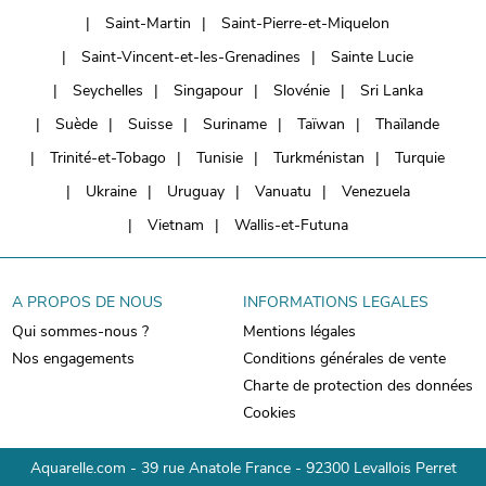
Saint-Martin
Saint-Pierre-et-Miquelon
Saint-Vincent-et-les-Grenadines
Sainte Lucie
Seychelles
Singapour
Slovénie
Sri Lanka
Suède
Suisse
Suriname
Taïwan
Thaïlande
Trinité-et-Tobago
Tunisie
Turkménistan
Turquie
Ukraine
Uruguay
Vanuatu
Venezuela
Vietnam
Wallis-et-Futuna
A PROPOS DE NOUS
INFORMATIONS LEGALES
Qui sommes-nous ?
Mentions légales
Nos engagements
Conditions générales de vente
Charte de protection des données
Cookies
Aquarelle.com - 39 rue Anatole France - 92300 Levallois Perret