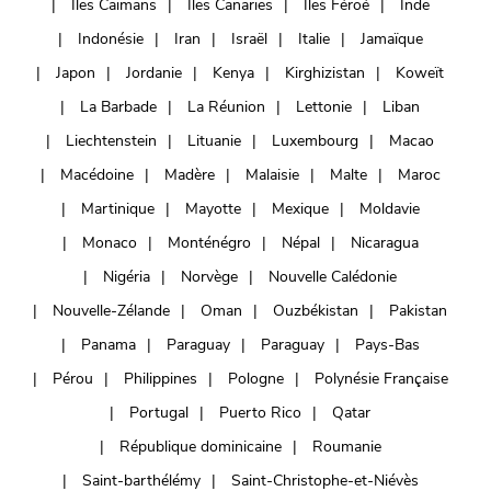
Îles Caïmans
Iles Canaries
Îles Féroé
Inde
Indonésie
Iran
Israël
Italie
Jamaïque
Japon
Jordanie
Kenya
Kirghizistan
Koweït
La Barbade
La Réunion
Lettonie
Liban
Liechtenstein
Lituanie
Luxembourg
Macao
Macédoine
Madère
Malaisie
Malte
Maroc
Martinique
Mayotte
Mexique
Moldavie
Monaco
Monténégro
Népal
Nicaragua
Nigéria
Norvège
Nouvelle Calédonie
Nouvelle-Zélande
Oman
Ouzbékistan
Pakistan
Panama
Paraguay
Paraguay
Pays-Bas
Pérou
Philippines
Pologne
Polynésie Française
Portugal
Puerto Rico
Qatar
République dominicaine
Roumanie
Saint-barthélémy
Saint-Christophe-et-Niévès