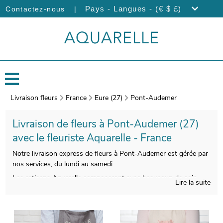
|
Pays - Langues - (€ $ £)
Contactez-nous
Livraison fleurs
France
Eure (27)
Pont-Audemer
Livraison de fleurs à Pont-Audemer (27)
avec le fleuriste Aquarelle - France
Notre livraison express de fleurs à Pont-Audemer est gérée par
nos services, du lundi au samedi.
Les artisans Aquarelle composeront avec beaucoup de soin
Lire la suite
votre bouquet de fleurs. Une fois emballé dans un vase de
transport, spécialement créé pour cela, une photographie de
votre bouquet sera prise. Nous vous enverrons ensuite cette
image via votre boîte mail de manière à ce que vous puissiez