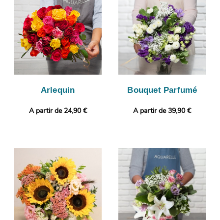
image de manière à ce que vous puissiez vous assurer que le
bouquet de fleurs qui sera reçu par le destinataire est le même
que celui que vous avez commandé. C’est alors que sera
organisé son envoi à Montelimar. Personnalisez votre cadeau
en joignant gratuitement une photo ou un message
personnalisé.
Arlequin
Bouquet Parfumé
A partir de 24,90 €
A partir de 39,90 €