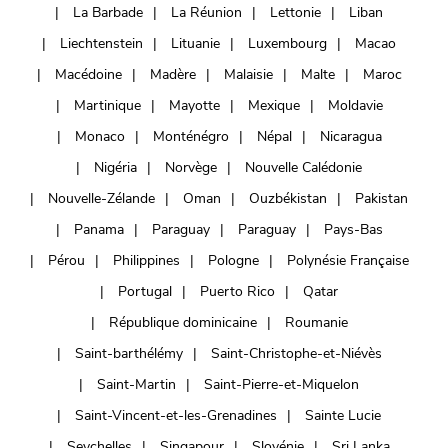
La Barbade
La Réunion
Lettonie
Liban
Liechtenstein
Lituanie
Luxembourg
Macao
Macédoine
Madère
Malaisie
Malte
Maroc
Martinique
Mayotte
Mexique
Moldavie
Monaco
Monténégro
Népal
Nicaragua
Nigéria
Norvège
Nouvelle Calédonie
Nouvelle-Zélande
Oman
Ouzbékistan
Pakistan
Panama
Paraguay
Paraguay
Pays-Bas
Pérou
Philippines
Pologne
Polynésie Française
Portugal
Puerto Rico
Qatar
République dominicaine
Roumanie
Saint-barthélémy
Saint-Christophe-et-Niévès
Saint-Martin
Saint-Pierre-et-Miquelon
Saint-Vincent-et-les-Grenadines
Sainte Lucie
Seychelles
Singapour
Slovénie
Sri Lanka