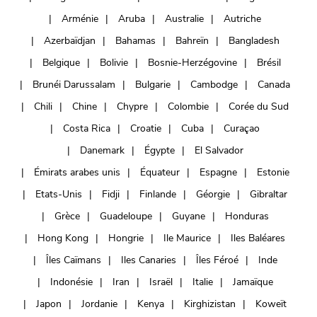
Arménie
Aruba
Australie
Autriche
Azerbaïdjan
Bahamas
Bahreïn
Bangladesh
Belgique
Bolivie
Bosnie-Herzégovine
Brésil
Brunéi Darussalam
Bulgarie
Cambodge
Canada
Chili
Chine
Chypre
Colombie
Corée du Sud
Costa Rica
Croatie
Cuba
Curaçao
Danemark
Égypte
El Salvador
Émirats arabes unis
Équateur
Espagne
Estonie
Etats-Unis
Fidji
Finlande
Géorgie
Gibraltar
Grèce
Guadeloupe
Guyane
Honduras
Hong Kong
Hongrie
Ile Maurice
Iles Baléares
Îles Caïmans
Iles Canaries
Îles Féroé
Inde
Indonésie
Iran
Israël
Italie
Jamaïque
Japon
Jordanie
Kenya
Kirghizistan
Koweït