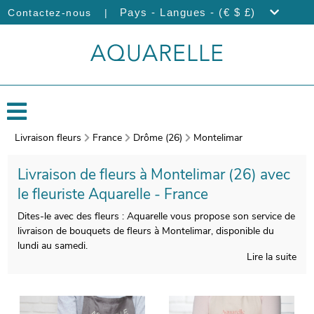
|
Pays - Langues - (€ $ £)
Contactez-nous
Livraison fleurs
France
Drôme (26)
Montelimar
Livraison de fleurs à Montelimar (26) avec
le fleuriste Aquarelle - France
Dites-le avec des fleurs : Aquarelle vous propose son service de
livraison de bouquets de fleurs à Montelimar, disponible du
lundi au samedi.
Lire la suite
L’attention apportée par Aquarelle à votre bouquet de fleurs de
saison a pour but de vous faire profiter d’une qualité
indiscutable. Nos artisans photographieront votre bouquet
après sa composition. Vous pourrez recevoir ensuite cette