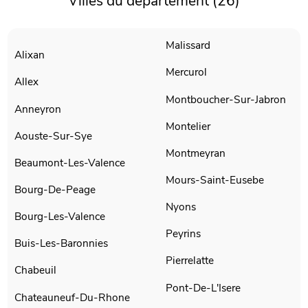
Villes du département (26)
Malissard
Alixan
Mercurol
Allex
Montboucher-Sur-Jabron
Anneyron
Montelier
Aouste-Sur-Sye
Montmeyran
Beaumont-Les-Valence
Mours-Saint-Eusebe
Bourg-De-Peage
Nyons
Bourg-Les-Valence
Peyrins
Buis-Les-Baronnies
Pierrelatte
Chabeuil
Pont-De-L'Isere
Chateauneuf-Du-Rhone