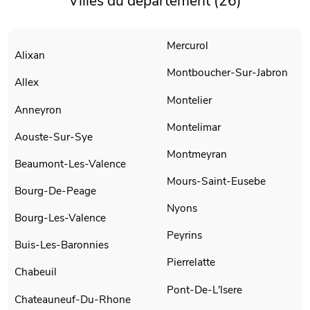
Villes du département (26)
Mercurol
Alixan
Montboucher-Sur-Jabron
Allex
Montelier
Anneyron
Montelimar
Aouste-Sur-Sye
Montmeyran
Beaumont-Les-Valence
Mours-Saint-Eusebe
Bourg-De-Peage
Nyons
Bourg-Les-Valence
Peyrins
Buis-Les-Baronnies
Pierrelatte
Chabeuil
Pont-De-L'Isere
Chateauneuf-Du-Rhone