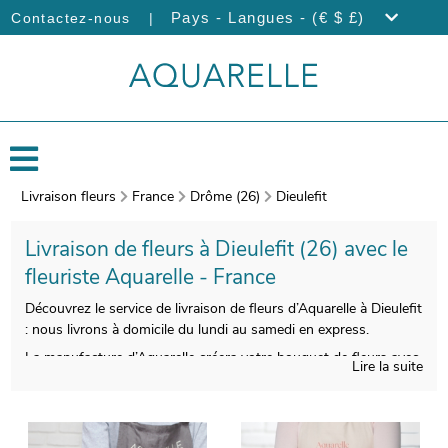
|
Pays - Langues - (€ $ £)
Contactez-nous
Livraison fleurs
France
Drôme (26)
Dieulefit
Livraison de fleurs à Dieulefit (26) avec le
fleuriste Aquarelle - France
Découvrez le service de livraison de fleurs d’Aquarelle à Dieulefit
: nous livrons à domicile du lundi au samedi en express.
La manufacture d’Aquarelle créera votre bouquet de fleurs avec
Lire la suite
soin et savoir-faire. L’étape suivante est l’empaquetage de votre
composition florale, avec un vase de transport qui servira à sa
protection, puis une photo sera prise. Vous consulterez ensuite
cette photo via votre boîte mail afin que vous puissiez jeter un