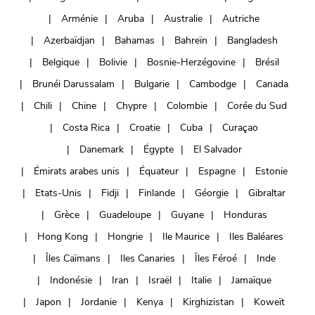
Arménie
Aruba
Australie
Autriche
Azerbaïdjan
Bahamas
Bahreïn
Bangladesh
Belgique
Bolivie
Bosnie-Herzégovine
Brésil
Brunéi Darussalam
Bulgarie
Cambodge
Canada
Chili
Chine
Chypre
Colombie
Corée du Sud
Costa Rica
Croatie
Cuba
Curaçao
Danemark
Égypte
El Salvador
Émirats arabes unis
Équateur
Espagne
Estonie
Etats-Unis
Fidji
Finlande
Géorgie
Gibraltar
Grèce
Guadeloupe
Guyane
Honduras
Hong Kong
Hongrie
Ile Maurice
Iles Baléares
Îles Caïmans
Iles Canaries
Îles Féroé
Inde
Indonésie
Iran
Israël
Italie
Jamaïque
Japon
Jordanie
Kenya
Kirghizistan
Koweït