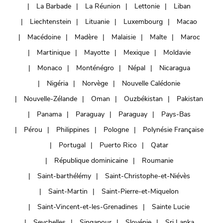
La Barbade
La Réunion
Lettonie
Liban
Liechtenstein
Lituanie
Luxembourg
Macao
Macédoine
Madère
Malaisie
Malte
Maroc
Martinique
Mayotte
Mexique
Moldavie
Monaco
Monténégro
Népal
Nicaragua
Nigéria
Norvège
Nouvelle Calédonie
Nouvelle-Zélande
Oman
Ouzbékistan
Pakistan
Panama
Paraguay
Paraguay
Pays-Bas
Pérou
Philippines
Pologne
Polynésie Française
Portugal
Puerto Rico
Qatar
République dominicaine
Roumanie
Saint-barthélémy
Saint-Christophe-et-Niévès
Saint-Martin
Saint-Pierre-et-Miquelon
Saint-Vincent-et-les-Grenadines
Sainte Lucie
Seychelles
Singapour
Slovénie
Sri Lanka