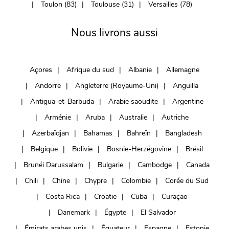
Toulon (83)
Toulouse (31)
Versailles (78)
Nous livrons aussi
Açores
Afrique du sud
Albanie
Allemagne
Andorre
Angleterre (Royaume-Uni)
Anguilla
Antigua-et-Barbuda
Arabie saoudite
Argentine
Arménie
Aruba
Australie
Autriche
Azerbaïdjan
Bahamas
Bahreïn
Bangladesh
Belgique
Bolivie
Bosnie-Herzégovine
Brésil
Brunéi Darussalam
Bulgarie
Cambodge
Canada
Chili
Chine
Chypre
Colombie
Corée du Sud
Costa Rica
Croatie
Cuba
Curaçao
Danemark
Égypte
El Salvador
Émirats arabes unis
Équateur
Espagne
Estonie