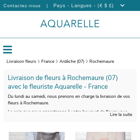
|
Pays - Langues - (€ $ £)
Contactez-nous
Livraison fleurs
France
Ardèche (07)
Rochemaure
Livraison de fleurs à Rochemaure (07)
avec le fleuriste Aquarelle - France
Du lundi au samedi, nous prenons en charge la livraison de vos
fleurs à Rochemaure.
Le soin que nous apporterons à votre bouquet de fleurs vous
Lire la suite
donnera l’opportunité de disposer d’une composition florale
belle à regarder et de bonne qualité. Nous l’emballerons ensuite
dans un porte-bouquet de transport, puis nos artisans
prendront en photo votre bouquet. L’objectif est de vous