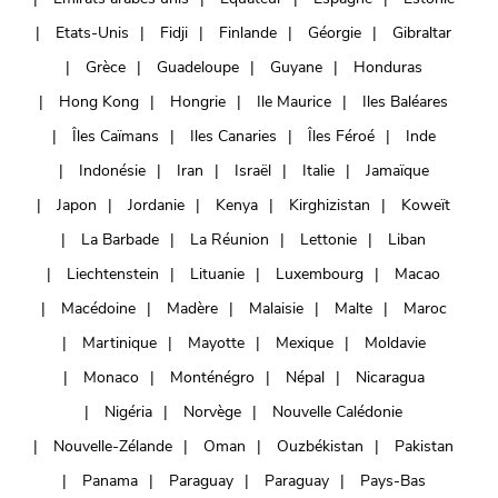
Etats-Unis
Fidji
Finlande
Géorgie
Gibraltar
Grèce
Guadeloupe
Guyane
Honduras
Hong Kong
Hongrie
Ile Maurice
Iles Baléares
Îles Caïmans
Iles Canaries
Îles Féroé
Inde
Indonésie
Iran
Israël
Italie
Jamaïque
Japon
Jordanie
Kenya
Kirghizistan
Koweït
La Barbade
La Réunion
Lettonie
Liban
Liechtenstein
Lituanie
Luxembourg
Macao
Macédoine
Madère
Malaisie
Malte
Maroc
Martinique
Mayotte
Mexique
Moldavie
Monaco
Monténégro
Népal
Nicaragua
Nigéria
Norvège
Nouvelle Calédonie
Nouvelle-Zélande
Oman
Ouzbékistan
Pakistan
Panama
Paraguay
Paraguay
Pays-Bas