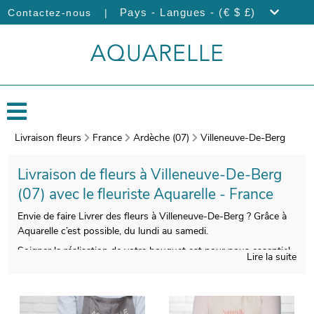
|
Pays - Langues - (€ $ £)
Contactez-nous
Livraison fleurs
France
Ardèche (07)
Villeneuve-De-Berg
Livraison de fleurs à Villeneuve-De-Berg
(07) avec le fleuriste Aquarelle - France
Envie de faire Livrer des fleurs à Villeneuve-De-Berg ? Grâce à
Aquarelle c’est possible, du lundi au samedi.
Soigner la réalisation de votre bouquet est pour nous essentiel,
Lire la suite
pour que le résultat soit à la hauteur de vos exigences. Nos
artisans prendront une photo de votre bouquet au moment de
l’emballer. Notre but est de vous faire parvenir la image via votre
boîte mail afin que vous puissiez visualiser votre bouquet de