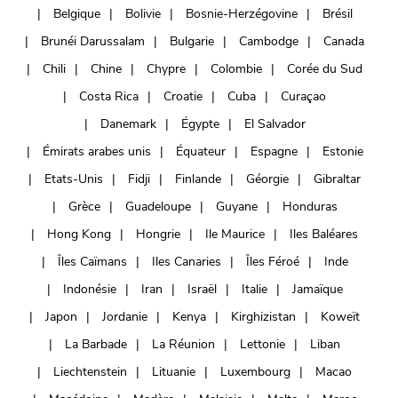
Belgique
Bolivie
Bosnie-Herzégovine
Brésil
Brunéi Darussalam
Bulgarie
Cambodge
Canada
Chili
Chine
Chypre
Colombie
Corée du Sud
Costa Rica
Croatie
Cuba
Curaçao
Danemark
Égypte
El Salvador
Émirats arabes unis
Équateur
Espagne
Estonie
Etats-Unis
Fidji
Finlande
Géorgie
Gibraltar
Grèce
Guadeloupe
Guyane
Honduras
Hong Kong
Hongrie
Ile Maurice
Iles Baléares
Îles Caïmans
Iles Canaries
Îles Féroé
Inde
Indonésie
Iran
Israël
Italie
Jamaïque
Japon
Jordanie
Kenya
Kirghizistan
Koweït
La Barbade
La Réunion
Lettonie
Liban
Liechtenstein
Lituanie
Luxembourg
Macao