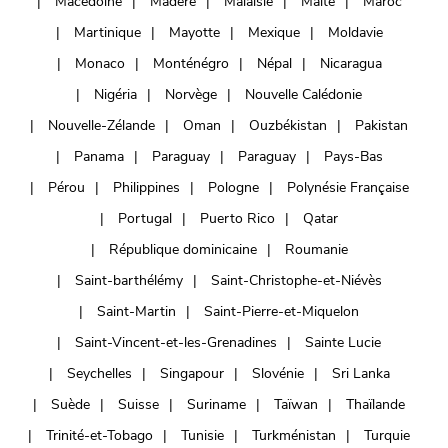
Macédoine
Madère
Malaisie
Malte
Maroc
Martinique
Mayotte
Mexique
Moldavie
Monaco
Monténégro
Népal
Nicaragua
Nigéria
Norvège
Nouvelle Calédonie
Nouvelle-Zélande
Oman
Ouzbékistan
Pakistan
Panama
Paraguay
Paraguay
Pays-Bas
Pérou
Philippines
Pologne
Polynésie Française
Portugal
Puerto Rico
Qatar
République dominicaine
Roumanie
Saint-barthélémy
Saint-Christophe-et-Niévès
Saint-Martin
Saint-Pierre-et-Miquelon
Saint-Vincent-et-les-Grenadines
Sainte Lucie
Seychelles
Singapour
Slovénie
Sri Lanka
Suède
Suisse
Suriname
Taïwan
Thaïlande
Trinité-et-Tobago
Tunisie
Turkménistan
Turquie