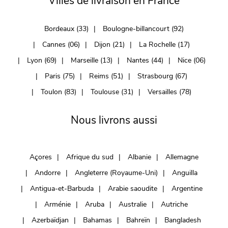
Villes de livraison en France
Bordeaux (33)
Boulogne-billancourt (92)
Cannes (06)
Dijon (21)
La Rochelle (17)
Lyon (69)
Marseille (13)
Nantes (44)
Nice (06)
Paris (75)
Reims (51)
Strasbourg (67)
Toulon (83)
Toulouse (31)
Versailles (78)
Nous livrons aussi
Açores
Afrique du sud
Albanie
Allemagne
Andorre
Angleterre (Royaume-Uni)
Anguilla
Antigua-et-Barbuda
Arabie saoudite
Argentine
Arménie
Aruba
Australie
Autriche
Azerbaïdjan
Bahamas
Bahreïn
Bangladesh